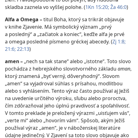
skladba zaznela vo vyššej polohe. (
1Kn 15:20;
Ža 46:0
)
Alfa a Omega
–
titul Boha, ktorý sa trikrát objavuje
v knihe Zjavenie. Má symbolický význam „prvý
a posledný“ a „začiatok a koniec“, keďže alfa je prvé
a omega posledné písmeno gréckej abecedy. (
Zj 1:8;
21:6;
22:13
)
amen
–
„nech sa tak stane“ alebo „istotne“. Toto slovo
pochádza z hebrejského slovotvorného základu
aman
,
ktorý znamená „byť verný, dôveryhodný“. Slovom
„amen“ sa vyjadroval súhlas s prísahou, modlitbou
alebo s vyhlásením. Tento výraz často používal aj Ježiš
na uvedenie určitého výroku, sľubu alebo proroctva,
čím zdôrazňoval jeho úplnú pravdivosť a spoľahlivosť.
V tomto preklade je preložený výrazmi „uisťujem vás“,
„verte mi“ alebo „hovorím vám“. Spôsob, akým Ježiš
používal výraz „amen“, je v náboženskej literatúre
údajne jedinečný. V Zjavení sa toto slovo objavuje ako