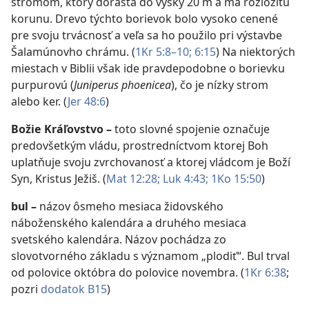
stromom, ktorý dorastá do výšky 20 m a má rozložitú
korunu. Drevo týchto borievok bolo vysoko cenené
pre svoju trvácnosť a veľa sa ho použilo pri výstavbe
Šalamúnovho chrámu. (
1Kr 5:8–10;
6:15
) Na niektorých
miestach v Biblii však ide pravdepodobne o borievku
purpurovú (
Juniperus phoenicea
), čo je nízky strom
alebo ker. (
Jer 48:6
)
Božie Kráľovstvo
–
toto slovné spojenie označuje
predovšetkým vládu, prostredníctvom ktorej Boh
uplatňuje svoju zvrchovanosť a ktorej vládcom je Boží
Syn, Kristus Ježiš. (
Mat 12:28;
Luk 4:43;
1Ko 15:50
)
bul
–
názov ôsmeho mesiaca židovského
náboženského kalendára a druhého mesiaca
svetského kalendára. Názov pochádza zo
slovotvorného základu s významom „plodiť“. Bul trval
od polovice októbra do polovice novembra. (
1Kr 6:38
;
pozri
dodatok B15
)