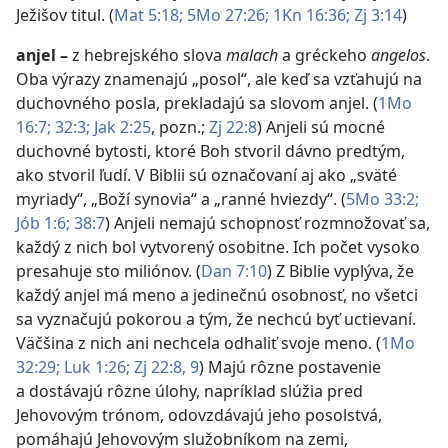
Ježišov titul. (
Mat 5:18;
5Mo 27:26;
1Kn 16:36;
Zj 3:14
)
anjel
–
z hebrejského slova
malach
a gréckeho
angelos
.
Oba výrazy znamenajú „posol“, ale keď sa vzťahujú na
duchovného posla, prekladajú sa slovom anjel. (
1Mo
16:7;
32:3;
Jak 2:25
, pozn.;
Zj 22:8
) Anjeli sú mocné
duchovné bytosti, ktoré Boh stvoril dávno predtým,
ako stvoril ľudí. V Biblii sú označovaní aj ako „sväté
myriady“, „Boží synovia“ a „ranné hviezdy“. (
5Mo 33:2;
Jób 1:6;
38:7
) Anjeli nemajú schopnosť rozmnožovať sa,
každý z nich bol vytvorený osobitne. Ich počet vysoko
presahuje sto miliónov. (
Dan 7:10
) Z Biblie vyplýva, že
každý anjel má meno a jedinečnú osobnosť, no všetci
sa vyznačujú pokorou a tým, že nechcú byť uctievaní.
Väčšina z nich ani nechcela odhaliť svoje meno. (
1Mo
32:29;
Luk 1:26;
Zj 22:8, 9
) Majú rôzne postavenie
a dostávajú rôzne úlohy, napríklad slúžia pred
Jehovovým trónom, odovzdávajú jeho posolstvá,
pomáhajú Jehovovým služobníkom na zemi,