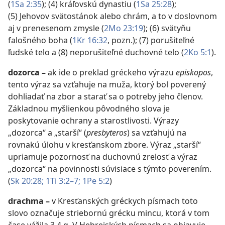
(
1Sa 2:35
); (4) kráľovskú dynastiu (
1Sa 25:28
);
(5) Jehovov svätostánok alebo chrám, a to v doslovnom
aj v prenesenom zmysle (
2Mo 23:19
); (6) svätyňu
falošného boha (
1Kr 16:32
, pozn.); (7) porušiteľné
ľudské telo a (8) neporušiteľné duchovné telo (
2Ko 5:1
).
dozorca
–
ak ide o preklad gréckeho výrazu
episkopos
,
tento výraz sa vzťahuje na muža, ktorý bol poverený
dohliadať na zbor a starať sa o potreby jeho členov.
Základnou myšlienkou pôvodného slova je
poskytovanie ochrany a starostlivosti. Výrazy
„dozorca“ a „starší“ (
presbyteros
) sa vzťahujú na
rovnakú úlohu v kresťanskom zbore. Výraz „starší“
upriamuje pozornosť na duchovnú zrelosť a výraz
„dozorca“ na povinnosti súvisiace s týmto poverením.
(
Sk 20:28;
1Ti 3:2–7;
1Pe 5:2
)
drachma
–
v Kresťanských gréckych písmach toto
slovo označuje striebornú grécku mincu, ktorá v tom