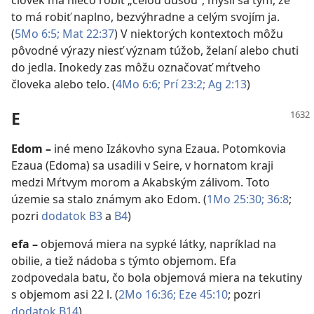
človek má niečo robiť „celou dušou“, myslí sa tým, že
to má robiť naplno, bezvýhradne a celým svojím ja.
(
5Mo 6:5;
Mat 22:37
) V niektorých kontextoch môžu
pôvodné výrazy niesť význam túžob, želaní alebo chuti
do jedla. Inokedy zas môžu označovať mŕtveho
človeka alebo telo. (
4Mo 6:6;
Prí 23:2;
Ag 2:13
)
E
Edom
–
iné meno Izákovho syna Ezaua. Potomkovia
Ezaua (Edoma) sa usadili v Seire, v hornatom kraji
medzi Mŕtvym morom a Akabským zálivom. Toto
územie sa stalo známym ako Edom. (
1Mo 25:30;
36:8
;
pozri
dodatok B3
a
B4
)
efa
–
objemová miera na sypké látky, napríklad na
obilie, a tiež nádoba s týmto objemom. Efa
zodpovedala batu, čo bola objemová miera na tekutiny
s objemom asi 22 l. (
2Mo 16:36;
Eze 45:10
; pozri
dodatok B14
)