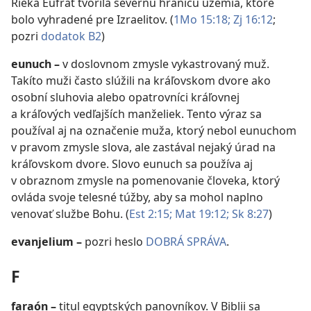
Rieka Eufrat tvorila severnú hranicu územia, ktoré
bolo vyhradené pre Izraelitov. (
1Mo 15:18;
Zj 16:12
;
pozri
dodatok B2
)
eunuch
–
v doslovnom zmysle vykastrovaný muž.
Takíto muži často slúžili na kráľovskom dvore ako
osobní sluhovia alebo opatrovníci kráľovnej
a kráľových vedľajších manželiek. Tento výraz sa
používal aj na označenie muža, ktorý nebol eunuchom
v pravom zmysle slova, ale zastával nejaký úrad na
kráľovskom dvore. Slovo eunuch sa používa aj
v obraznom zmysle na pomenovanie človeka, ktorý
ovláda svoje telesné túžby, aby sa mohol naplno
venovať službe Bohu. (
Est 2:15;
Mat 19:12;
Sk 8:27
)
evanjelium
–
pozri heslo
DOBRÁ SPRÁVA
.
F
faraón
–
titul egyptských panovníkov. V Biblii sa