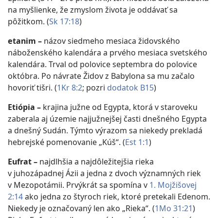
na myšlienke, že zmyslom života je oddávať sa
pôžitkom. (
Sk 17:18
)
etanim
–
názov siedmeho mesiaca židovského
náboženského kalendára a prvého mesiaca svetského
kalendára. Trval od polovice septembra do polovice
októbra. Po návrate Židov z Babylona sa mu začalo
hovoriť tišri. (
1Kr 8:2
; pozri
dodatok B15
)
Etiópia
–
krajina južne od Egypta, ktorá v staroveku
zaberala aj územie najjužnejšej časti dnešného Egypta
a dnešný Sudán. Týmto výrazom sa niekedy prekladá
hebrejské pomenovanie „Kúš“. (
Est 1:1
)
Eufrat
–
najdlhšia a najdôležitejšia rieka
v juhozápadnej Ázii a jedna z dvoch významných riek
v Mezopotámii. Prvýkrát sa spomína v
1. Mojžišovej
2:14
ako jedna zo štyroch riek, ktoré pretekali Edenom.
Niekedy je označovaný len ako „Rieka“. (
1Mo 31:21
)