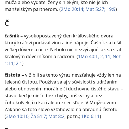
muža alebo vydatej ženy s niekým, kto nie je ich
manželským partnerom. (
2Mo 20:14;
Mat 5:27;
19:9
)
Č
čašník
–
vysokopostavený člen kráľovského dvora,
ktorý kráľovi podával víno a iné nápoje. Čašník sa tešil
veľkej dôvere a úcte. Nebolo nič nezvyčajné, ak sa stal
kráľovým dôverníkom a radcom. (
1Mo 40:1, 2,
11;
Neh
1:11;
2:1
)
čistota
–
v Biblii sa tento výraz nevzťahuje vždy len na
telesnú čistotu. Používa sa aj v súvislosti s udržaním
alebo obnovením morálne či duchovne čistého stavu –
stavu, keď je niečo bez chyby, poškvrny a bez
čohokoľvek, čo kazí alebo znečisťuje. V Mojžišovom
Zákone sa toto slovo vzťahovalo na obradnú čistotu.
(
3Mo 10:10;
Ža 51:7;
Mat 8:2
, pozn.;
1Ko 6:11
)