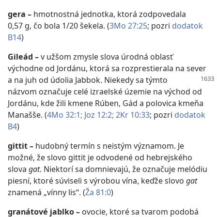
gera
–
hmotnostná jednotka, ktorá zodpovedala
0,57 g, čo bola 1/20 šekela. (
3Mo 27:25
; pozri
dodatok
B14
)
Gileád
–
v užšom zmysle slova úrodná oblasť
východne od Jordánu, ktorá sa rozprestierala na sever
a na juh od údolia Jabbok. Niekedy
sa týmto
názvom označuje celé izraelské územie na východ od
Jordánu, kde žili kmene Rúben, Gád a polovica kmeňa
Manašše. (
4Mo 32:1;
Joz 12:2;
2Kr 10:33
; pozri
dodatok
B4
)
gittit
–
hudobný termín s neistým významom. Je
možné, že slovo gittit je odvodené od hebrejského
slova
gat
. Niektorí sa domnievajú, že označuje melódiu
piesní, ktoré súviseli s výrobou vína, keďže slovo
gat
znamená „vínny lis“. (
Ža 81:0
)
granátové jablko
–
ovocie, ktoré sa tvarom podobá