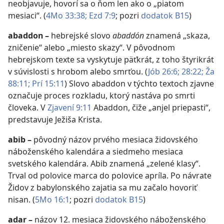
neobjavuje, hovorí sa o ňom len ako o „piatom
mesiaci“. (
4Mo 33:38;
Ezd 7:9
; pozri
dodatok B15
)
abaddon
–
hebrejské slovo
abaddón
znamená „skaza,
zničenie“ alebo „miesto skazy“. V pôvodnom
hebrejskom texte sa vyskytuje päťkrát, z toho štyrikrát
v súvislosti s hrobom alebo smrťou. (
Jób 26:6;
28:22;
Ža
88:11;
Prí 15:11
) Slovo abaddon v týchto textoch zjavne
označuje proces rozkladu, ktorý nastáva po smrti
človeka. V
Zjavení 9:11
Abaddon, čiže „anjel priepasti“,
predstavuje Ježiša Krista.
abib
–
pôvodný názov prvého mesiaca židovského
náboženského kalendára a siedmeho mesiaca
svetského kalendára. Abib znamená „zelené klasy“.
Trval od polovice marca do polovice apríla. Po návrate
Židov z babylonského zajatia sa mu začalo hovoriť
nisan. (
5Mo 16:1
; pozri
dodatok B15
)
adar
–
názov 12. mesiaca židovského náboženského