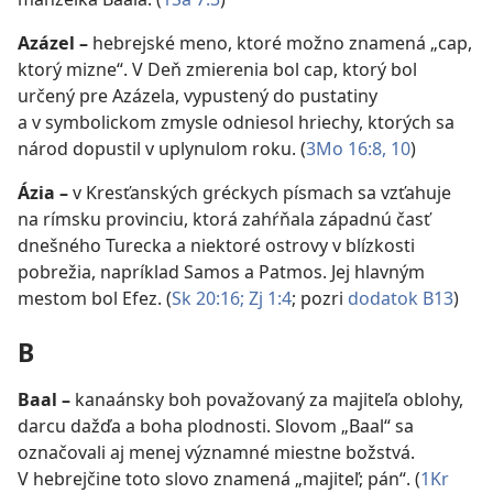
Azázel
–
hebrejské meno, ktoré možno znamená „cap,
ktorý mizne“. V Deň zmierenia bol cap, ktorý bol
určený pre Azázela, vypustený do pustatiny
a v symbolickom zmysle odniesol hriechy, ktorých sa
národ dopustil v uplynulom roku. (
3Mo 16:8,
10
)
Ázia
–
v Kresťanských gréckych písmach sa vzťahuje
na rímsku provinciu, ktorá zahŕňala západnú časť
dnešného Turecka a niektoré ostrovy v blízkosti
pobrežia, napríklad Samos a Patmos. Jej hlavným
mestom bol Efez. (
Sk 20:16;
Zj 1:4
; pozri
dodatok B13
)
B
Baal
–
kanaánsky boh považovaný za majiteľa oblohy,
darcu dažďa a boha plodnosti. Slovom „Baal“ sa
označovali aj menej významné miestne božstvá.
V hebrejčine toto slovo znamená „majiteľ; pán“. (
1Kr