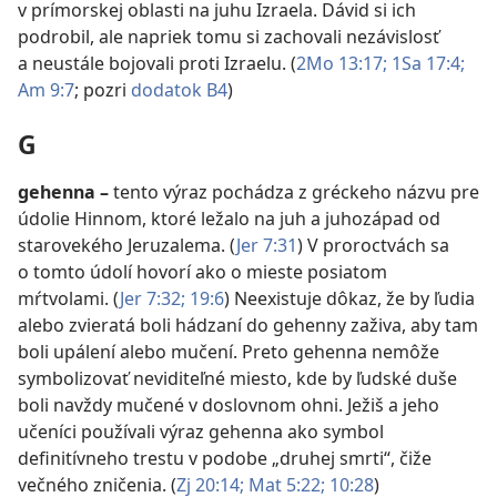
v prímorskej oblasti na juhu Izraela. Dávid si ich
podrobil, ale napriek tomu si zachovali nezávislosť
a neustále bojovali proti Izraelu. (
2Mo 13:17;
1Sa 17:4;
Am 9:7
; pozri
dodatok B4
)
G
gehenna
–
tento výraz pochádza z gréckeho názvu pre
údolie Hinnom, ktoré ležalo na juh a juhozápad od
starovekého Jeruzalema. (
Jer 7:31
) V proroctvách sa
o tomto údolí hovorí ako o mieste posiatom
mŕtvolami. (
Jer 7:32;
19:6
) Neexistuje dôkaz, že by ľudia
alebo zvieratá boli hádzaní do gehenny zaživa, aby tam
boli upálení alebo mučení. Preto gehenna nemôže
symbolizovať neviditeľné miesto, kde by ľudské duše
boli navždy mučené v doslovnom ohni. Ježiš a jeho
učeníci používali výraz gehenna ako symbol
definitívneho trestu v podobe „druhej smrti“, čiže
večného zničenia. (
Zj 20:14;
Mat 5:22;
10:28
)