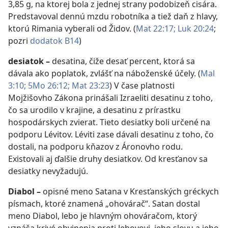
3,85 g, na ktorej bola z jednej strany podobizeň cisára.
Predstavoval dennú mzdu robotníka a tiež daň z hlavy,
ktorú Rimania vyberali od Židov. (
Mat 22:17;
Luk 20:24
;
pozri
dodatok B14
)
desiatok
–
desatina, čiže desať percent, ktorá sa
dávala ako poplatok, zvlášť na náboženské účely. (
Mal
3:10;
5Mo 26:12;
Mat 23:23
) V čase platnosti
Mojžišovho Zákona prinášali Izraeliti desatinu z toho,
čo sa urodilo v krajine, a desatinu z prírastku
hospodárskych zvierat. Tieto desiatky boli určené na
podporu Lévitov. Léviti zase dávali desatinu z toho, čo
dostali, na podporu kňazov z Áronovho rodu.
Existovali aj ďalšie druhy desiatkov. Od kresťanov sa
desiatky nevyžadujú.
Diabol
–
opisné meno Satana v Kresťanských gréckych
písmach, ktoré znamená „ohovárač“. Satan dostal
meno Diabol, lebo je hlavným ohováračom, ktorý