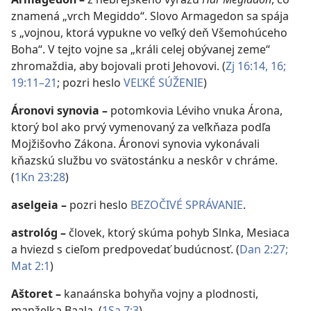
znamená „vrch Megiddo“. Slovo Armagedon sa spája
s „vojnou, ktorá vypukne vo veľký deň Všemohúceho
Boha“. V tejto vojne sa „králi celej obývanej zeme“
zhromaždia, aby bojovali proti Jehovovi. (
Zj 16:14,
16;
19:11–21
; pozri heslo
VEĽKÉ SÚŽENIE
)
Áronovi synovia
–
potomkovia Léviho vnuka Árona,
ktorý bol ako prvý vymenovaný za veľkňaza podľa
Mojžišovho Zákona. Áronovi synovia vykonávali
kňazskú službu vo svätostánku a neskôr v chráme.
(
1Kn 23:28
)
aselgeia
–
pozri heslo
BEZOČIVÉ SPRÁVANIE
.
astrológ
–
človek, ktorý skúma pohyb Slnka, Mesiaca
a hviezd s cieľom predpovedať budúcnosť. (
Dan 2:27;
Mat 2:1
)
Aštoret
–
kanaánska bohyňa vojny a plodnosti,
manželka Baala. (
1Sa 7:3
)