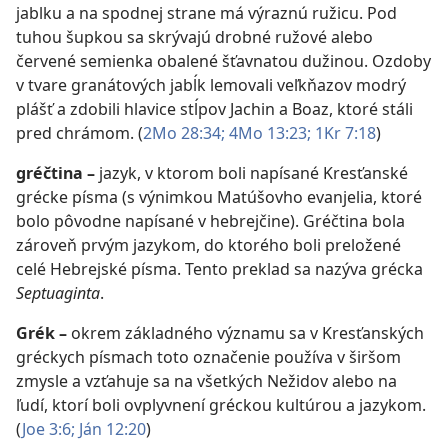
jablku a na spodnej strane má výraznú ružicu. Pod
tuhou šupkou sa skrývajú drobné ružové alebo
červené semienka obalené šťavnatou dužinou. Ozdoby
v tvare granátových jabĺk lemovali veľkňazov modrý
plášť a zdobili hlavice stĺpov Jachin a Boaz, ktoré stáli
pred chrámom. (
2Mo 28:34;
4Mo 13:23;
1Kr 7:18
)
gréčtina
–
jazyk, v ktorom boli napísané Kresťanské
grécke písma (s výnimkou Matúšovho evanjelia, ktoré
bolo pôvodne napísané v hebrejčine). Gréčtina bola
zároveň prvým jazykom, do ktorého boli preložené
celé Hebrejské písma. Tento preklad sa nazýva grécka
Septuaginta
.
Grék
–
okrem základného významu sa v Kresťanských
gréckych písmach toto označenie používa v širšom
zmysle a vzťahuje sa na všetkých Nežidov alebo na
ľudí, ktorí boli ovplyvnení gréckou kultúrou a jazykom.
(
Joe 3:6;
Ján 12:20
)