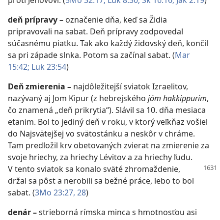
proti Jehovovi. (
5Mo 32:17;
Luk 8:30;
Sk 16:16;
Jak 2:19
)
deň prípravy
–
označenie dňa, keď sa Židia
pripravovali na sabat. Deň prípravy zodpovedal
súčasnému piatku. Tak ako každý židovský deň, končil
sa pri západe slnka. Potom sa začínal sabat. (
Mar
15:42;
Luk 23:54
)
Deň zmierenia
–
najdôležitejší sviatok Izraelitov,
nazývaný aj Jom Kipur (z hebrejského
jóm hakkippurim
,
čo znamená „deň prikrytia“). Slávil sa 10. dňa mesiaca
etanim. Bol to jediný deň v roku, v ktorý veľkňaz vošiel
do Najsvätejšej vo svätostánku a neskôr v chráme.
Tam predložil krv obetovaných zvierat na zmierenie za
svoje hriechy, za hriechy Lévitov a za hriechy ľudu.
V tento sviatok sa konalo
sväté zhromaždenie,
držal sa pôst a nerobili sa bežné práce, lebo to bol
sabat. (
3Mo 23:27, 28
)
denár
–
strieborná rímska minca s hmotnosťou asi