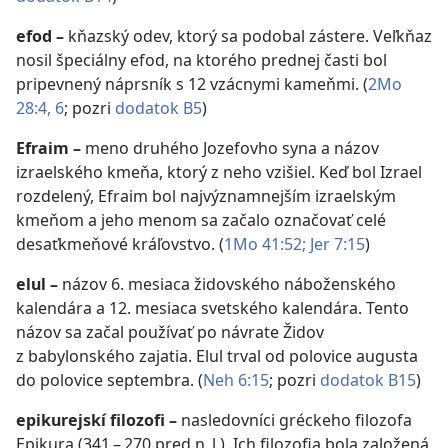
efod
–
kňazský odev, ktorý sa podobal zástere. Veľkňaz
nosil špeciálny efod, na ktorého prednej časti bol
pripevnený náprsník s 12 vzácnymi kameňmi. (
2Mo
28:4,
6
; pozri
dodatok B5
)
Efraim
–
meno druhého Jozefovho syna a názov
izraelského kmeňa, ktorý z neho vzišiel. Keď bol Izrael
rozdelený, Efraim bol najvýznamnejším izraelským
kmeňom a jeho menom sa začalo označovať celé
desaťkmeňové kráľovstvo. (
1Mo 41:52;
Jer 7:15
)
elul
–
názov 6. mesiaca židovského náboženského
kalendára a 12. mesiaca svetského kalendára. Tento
názov sa začal používať po návrate Židov
z babylonského zajatia. Elul trval od polovice augusta
do polovice septembra. (
Neh 6:15
; pozri
dodatok B15
)
epikurejskí filozofi
–
nasledovníci gréckeho filozofa
Epikura (341 – 270 pred n. l.). Ich filozofia bola založená