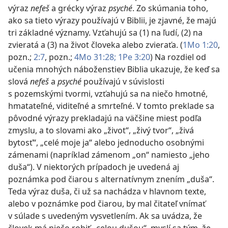
výraz
nefeš
a grécky výraz
psyché
. Zo skúmania toho,
ako sa tieto výrazy používajú v Biblii, je zjavné, že majú
tri základné významy. Vzťahujú sa (1) na ľudí, (2) na
zvieratá a (3) na život človeka alebo zvieraťa. (
1Mo 1:20
,
pozn.;
2:7
, pozn.;
4Mo 31:28;
1Pe 3:20
) Na rozdiel od
učenia mnohých náboženstiev Biblia ukazuje, že keď sa
slová
nefeš
a
psyché
používajú v súvislosti
s pozemskými tvormi, vzťahujú sa na niečo hmotné,
hmatateľné, viditeľné a smrteľné. V tomto preklade sa
pôvodné výrazy prekladajú na väčšine miest podľa
zmyslu, a to slovami ako „život“, „živý tvor“, „živá
bytosť“, „celé moje ja“ alebo jednoducho osobnými
zámenami (napríklad zámenom „on“ namiesto „jeho
duša“). V niektorých prípadoch je uvedená aj
poznámka pod čiarou s alternatívnym znením „duša“.
Teda výraz duša, či už sa nachádza v hlavnom texte,
alebo v poznámke pod čiarou, by mal čitateľ vnímať
v súlade s uvedeným vysvetlením. Ak sa uvádza, že