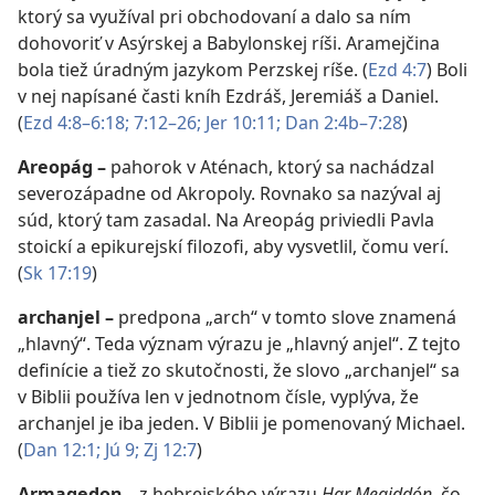
ktorý sa využíval pri obchodovaní a dalo sa ním
dohovoriť v Asýrskej a Babylonskej ríši. Aramejčina
bola tiež úradným jazykom Perzskej ríše. (
Ezd 4:7
) Boli
v nej napísané časti kníh Ezdráš, Jeremiáš a Daniel.
(
Ezd 4:8–6:18;
7:12–26;
Jer 10:11;
Dan 2:4b–7:28
)
Areopág
–
pahorok v Aténach, ktorý sa nachádzal
severozápadne od Akropoly. Rovnako sa nazýval aj
súd, ktorý tam zasadal. Na Areopág priviedli Pavla
stoickí a epikurejskí filozofi, aby vysvetlil, čomu verí.
(
Sk 17:19
)
archanjel
–
predpona „arch“ v tomto slove znamená
„hlavný“. Teda význam výrazu je „hlavný anjel“. Z tejto
definície a tiež zo skutočnosti, že slovo „archanjel“ sa
v Biblii používa len v jednotnom čísle, vyplýva, že
archanjel je iba jeden. V Biblii je pomenovaný Michael.
(
Dan 12:1;
Jú 9;
Zj 12:7
)
Armagedon
–
z hebrejského výrazu
Har Megiddón
, čo