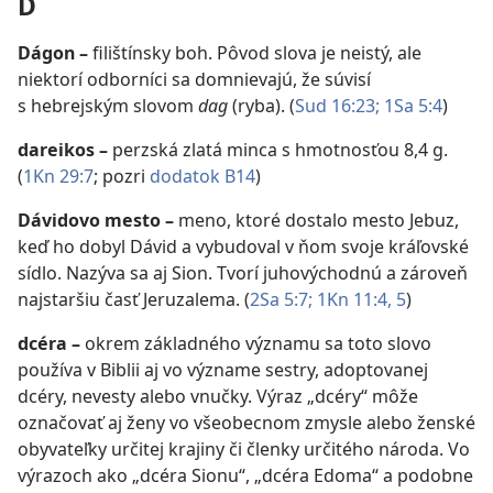
D
Dágon
–
filištínsky boh. Pôvod slova je neistý, ale
niektorí odborníci sa domnievajú, že súvisí
s hebrejským slovom
dag
(ryba). (
Sud 16:23;
1Sa 5:4
)
dareikos
–
perzská zlatá minca s hmotnosťou 8,4 g.
(
1Kn 29:7
; pozri
dodatok B14
)
Dávidovo mesto
–
meno, ktoré dostalo mesto Jebuz,
keď ho dobyl Dávid a vybudoval v ňom svoje kráľovské
sídlo. Nazýva sa aj Sion. Tvorí juhovýchodnú a zároveň
najstaršiu časť Jeruzalema. (
2Sa 5:7;
1Kn 11:4, 5
)
dcéra
–
okrem základného významu sa toto slovo
používa v Biblii aj vo význame sestry, adoptovanej
dcéry, nevesty alebo vnučky. Výraz „dcéry“ môže
označovať aj ženy vo všeobecnom zmysle alebo ženské
obyvateľky určitej krajiny či členky určitého národa. Vo
výrazoch ako „dcéra Sionu“, „dcéra Edoma“ a podobne