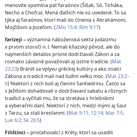
menovite spomína päť faraónov (Šišak, Só, Tirháka,
Necho a Chofra). Mená ďalších nie sú uvedené. To sa
týka aj faraónov, ktorí mali do činenia s Abrahámom,
Mojžišom a Jozefom. (
2Mo 15:4;
Rim 9:17
)
farizeji
–
významná náboženská sekta judaizmu
v prvom storočí n. l. Nemali kňazský pôvod, ale do
najmenších detailov prísne dodržiavali Zákon a za
rovnako záväzné považovali aj ústne tradície. (
Mat
23:23
) Bránili sa vplyvu gréckej kultúry a ako znalci
Zákona a tradícií mali nad ľuďmi veľkú moc. (
Mat 23:2–
6
) Niektorí z nich boli aj členmi Sanhedrinu. Často sa
s Ježišom dohadovali o dodržiavaní sabatu a rôznych
tradícií a vyčítali mu, že sa stretáva s hriešnikmi
a vyberačmi daní. Niektorí z nich, medzi inými aj Saul
z Tarzu, sa stali kresťanmi. (
Mat 9:11;
12:14;
Mar 7:5;
Luk 6:2;
Sk 26:5
)
Filištínci
–
prisťahovalci z Kréty, ktorí sa usadili