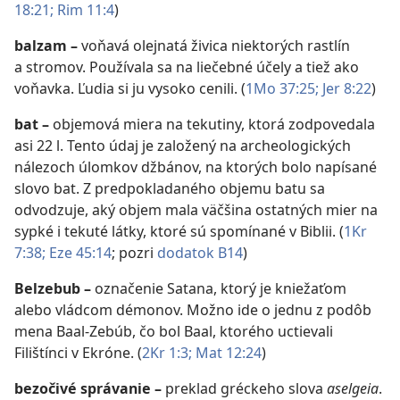
18:21;
Rim 11:4
)
balzam
–
voňavá olejnatá živica niektorých rastlín
a stromov. Používala sa na liečebné účely a tiež ako
voňavka. Ľudia si ju vysoko cenili. (
1Mo 37:25;
Jer 8:22
)
bat
–
objemová miera na tekutiny, ktorá zodpovedala
asi 22 l. Tento údaj je založený na archeologických
nálezoch úlomkov džbánov, na ktorých bolo napísané
slovo bat. Z predpokladaného objemu batu sa
odvodzuje, aký objem mala väčšina ostatných mier na
sypké i tekuté látky, ktoré sú spomínané v Biblii. (
1Kr
7:38;
Eze 45:14
; pozri
dodatok B14
)
Belzebub
–
označenie Satana, ktorý je kniežaťom
alebo vládcom démonov. Možno ide o jednu z podôb
mena Baal-Zebúb, čo bol Baal, ktorého uctievali
Filištínci v Ekróne. (
2Kr 1:3;
Mat 12:24
)
bezočivé správanie
–
preklad gréckeho slova
aselgeia
.