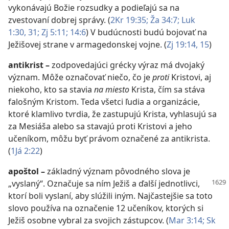
vykonávajú Božie rozsudky a podieľajú sa na
zvestovaní dobrej správy. (
2Kr 19:35;
Ža 34:7;
Luk
1:30, 31;
Zj 5:11;
14:6
) V budúcnosti budú bojovať na
Ježišovej strane v armagedonskej vojne. (
Zj 19:14, 15
)
antikrist
–
zodpovedajúci grécky výraz má dvojaký
význam. Môže označovať niečo, čo je
proti
Kristovi, aj
niekoho, kto sa stavia
na miesto
Krista, čím sa stáva
falošným Kristom. Teda všetci ľudia a organizácie,
ktoré klamlivo tvrdia, že zastupujú Krista, vyhlasujú sa
za Mesiáša alebo sa stavajú proti Kristovi a jeho
učeníkom, môžu byť právom označené za antikrista.
(
1Já 2:22
)
apoštol
–
základný význam pôvodného slova je
„vyslaný“. Označuje sa ním Ježiš a ďalší
jednotlivci,
ktorí boli vyslaní, aby slúžili iným. Najčastejšie sa toto
slovo používa na označenie 12 učeníkov, ktorých si
Ježiš osobne vybral za svojich zástupcov. (
Mar 3:14;
Sk