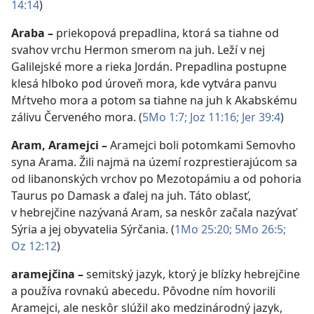
14:14
)
Araba
–
priekopová prepadlina, ktorá sa tiahne od
svahov vrchu Hermon smerom na juh. Leží v nej
Galilejské more a rieka Jordán. Prepadlina postupne
klesá hlboko pod úroveň mora, kde vytvára panvu
Mŕtveho mora a potom sa tiahne na juh k Akabskému
zálivu Červeného mora. (
5Mo 1:7;
Joz 11:16;
Jer 39:4
)
Aram
,
Aramejci
–
Aramejci boli potomkami Semovho
syna Arama. Žili najmä na území rozprestierajúcom sa
od libanonských vrchov po Mezotopámiu a od pohoria
Taurus po Damask a ďalej na juh. Táto oblasť,
v hebrejčine nazývaná Aram, sa neskôr začala nazývať
Sýria a jej obyvatelia Sýrčania. (
1Mo 25:20;
5Mo 26:5;
Oz 12:12
)
aramejčina
–
semitský jazyk, ktorý je blízky hebrejčine
a používa rovnakú abecedu. Pôvodne ním hovorili
Aramejci, ale neskôr slúžil ako medzinárodný jazyk,