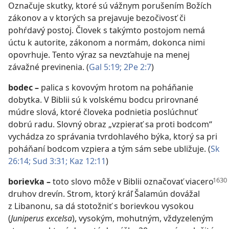
Označuje skutky, ktoré sú vážnym porušením Božích
zákonov a v ktorých sa prejavuje bezočivosť či
pohŕdavý postoj. Človek s takýmto postojom nemá
úctu k autorite, zákonom a normám, dokonca nimi
opovrhuje. Tento výraz sa nevzťahuje na menej
závažné previnenia. (
Gal 5:19;
2Pe 2:7
)
bodec
–
palica s kovovým hrotom na poháňanie
dobytka. V Biblii sú k volskému bodcu prirovnané
múdre slová, ktoré človeka podnietia poslúchnuť
dobrú radu. Slovný obraz „vzpierať sa proti bodcom“
vychádza zo správania tvrdohlavého býka, ktorý sa pri
poháňaní bodcom vzpiera a tým sám sebe ubližuje. (
Sk
26:14;
Sud 3:31;
Kaz 12:11
)
borievka
–
toto slovo môže v Biblii označovať viacero
druhov drevín. Strom, ktorý kráľ Šalamún dovážal
z Libanonu, sa dá stotožniť s borievkou vysokou
(
Juniperus excelsa
), vysokým, mohutným, vždyzeleným