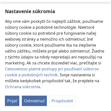
H
Nastavenie súkromia
hádes
–
grécky výraz pre obrazný hrob ľudstva.
Aby sme vám poskytli čo najlepší zážitok, používame
Zodpovedá hebrejskému výrazu šeol. (Pozri heslo
súbory cookie a podobné technológie. Niektoré
HROB
.)
súbory cookie sú potrebné pre fungovanie našej
webovej stránky a nemožno ich odmietnuť. Iné
Hebrej
–
týmto výrazom bol prvýkrát označený Abram
súbory cookie, ktoré používame iba na zlepšenie
(Abrahám) na odlíšenie od jeho amorejských susedov.
vášho zážitku, môžete prijať alebo odmietnuť. Žiadne
Neskôr sa začal používať na Abrahámových potomkov,
z týchto údajov sa nikdy nepredajú ani nepoužijú na
ktorí pochádzali z jeho vnuka Jakoba. (
1Mo 14:13;
2Mo
marketing. Ak sa chcete dozvedieť viac, prečítajte si
5:3
)
Celosvetovo platné postupy pri používaní súborov
hebrejčina
–
jazyk Hebrejov. Za čias Ježiša hebrejčina
cookie a podobných techník
. Svoje nastavenia si
obsahovala mnoho výrazov z aramejčiny. Po hebrejsky
môžete kedykoľvek prispôsobiť tak, že prejdete na
hovoril aj Ježiš a jeho učeníci. (
Sk 26:14
)
Ochrana súkromia
.
Zo
Hermes
–
grécky boh, syn Dia. Hermes bol
o
Prijať
Odmietnuť
Prispôsobiť
považovaný za posla bohov a za boha rečníctva. Preto
si ho ľudia v Lystre omylom spojili s apoštolom Pavlom.