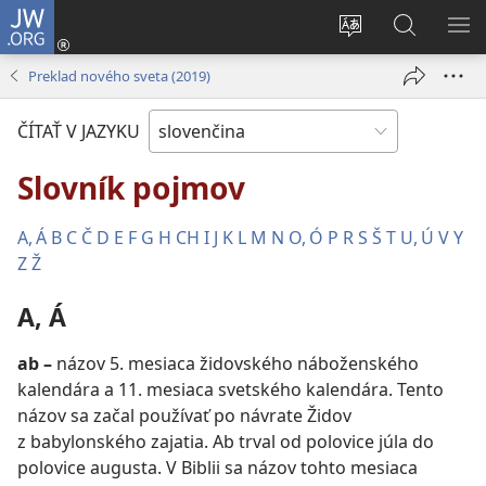
JW.ORG
Prihlásiť
sa
Zmeniť
Vyhľadáva
ZO
(otvorí
jazyk
na
PO
Preklad nového sveta (2019)
nové
stránky
JW.ORG
okno)
ČÍTAŤ V JAZYKU
Slovník pojmov
A, Á
B
C
Č
D
E
F
G
H
CH
I
J
K
L
M
N
O, Ó
P
R
S
Š
T
U, Ú
V
Y
Z
Ž
A, Á
ab
–
názov 5. mesiaca židovského náboženského
kalendára a 11. mesiaca svetského kalendára. Tento
názov sa začal používať po návrate Židov
z babylonského zajatia. Ab trval od polovice júla do
polovice augusta. V Biblii sa názov tohto mesiaca