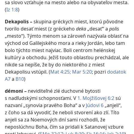
sa slovo vzťahuje na mesto alebo na obyvateľov mesta.
(
Iz 1:8
)
Dekapolis
–
skupina gréckych miest, ktorú pôvodne
tvorilo desať miest (z gréckeho
deka
„desať“ a
polis
„mesto“). Týmto menom sa zároveň nazývala oblasť na
východ od Galilejského mora a rieky Jordán, lebo tam
bolo týchto miest najviac. Boli centrom helénskej
kultúry a obchodu. Ježiš touto oblasťou prechádzal, ale
nikde sa nepíše, že by do niektorého z miest
Dekapolisu vstúpil. (
Mat 4:25;
Mar 5:20
; pozri
dodatok
A7
a
B10
)
démoni
–
neviditeľné zlé duchovné bytosti
s nadľudskými schopnosťami. V
1. Mojžišovej 6:2
sú
nazvaní „synovia pravého Boha“ a v
Júdovi 6
„anjeli“,
z čoho sa dá vyvodiť, že neboli stvorení ako zlí. Títo
anjeli sa za Noemových dní sami rozhodli, že
neposlúchnu Boha, čím sa pridali k Satanovej vzbure