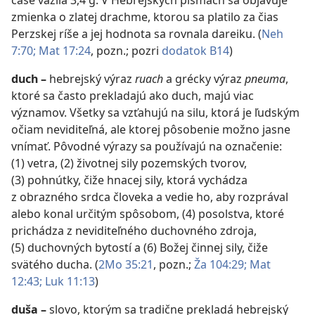
čase vážila 3,4 g. V Hebrejských písmach sa objavuje
zmienka o zlatej drachme, ktorou sa platilo za čias
Perzskej ríše a jej hodnota sa rovnala dareiku. (
Neh
7:70;
Mat 17:24
, pozn.; pozri
dodatok B14
)
duch
–
hebrejský výraz
ruach
a grécky výraz
pneuma
,
ktoré sa často prekladajú ako duch, majú viac
významov. Všetky sa vzťahujú na silu, ktorá je ľudským
očiam neviditeľná, ale ktorej pôsobenie možno jasne
vnímať. Pôvodné výrazy sa používajú na označenie:
(1) vetra, (2) životnej sily pozemských tvorov,
(3) pohnútky, čiže hnacej sily, ktorá vychádza
z obrazného srdca človeka a vedie ho, aby rozprával
alebo konal určitým spôsobom, (4) posolstva, ktoré
prichádza z neviditeľného duchovného zdroja,
(5) duchovných bytostí a (6) Božej činnej sily, čiže
svätého ducha. (
2Mo 35:21
, pozn.;
Ža 104:29;
Mat
12:43;
Luk 11:13
)
duša
–
slovo, ktorým sa tradične prekladá hebrejský