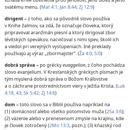
vznáša krivé obvinenia proti Jehovovi, jeho slovu a jeho
svätému menu. (
Mat 4:1;
Ján 8:44;
Zj 12:9
)
dirigent
–
z toho, ako sa pôvodné slovo používa
v Knihe žalmov, sa zdá, že označuje človeka, ktorý
pripravoval aranžmán piesní a ktorý dirigoval zbor
lévitských spevákov, nacvičoval s nimi spev, školil ich
a viedol pri verejných vystúpeniach. Iné preklady
používajú aj výraz „zbormajster“. (
Ža 4:0;
5:0
)
dobrá správa
–
po grécky
euaggelion
, z čoho pochádza
slovo evanjelium. V Kresťanských gréckych písmach je
tým myslená dobrá správa o Božom Kráľovstve
a o záchrane prostredníctvom viery v Ježiša Krista. (
Luk
4:18,
43;
Sk 5:42;
Zj 14:6
)
dom
–
toto slovo sa v Biblii používa napríklad na
(1) domácnosť alebo všetko potomstvo muža (
2Sa 3:6
);
(2) väzenie alebo v prenesenom zmysle na krajinu, kde
je človek zotročený (
2Mo 13:3
, pozn.); (3) kňazský rod