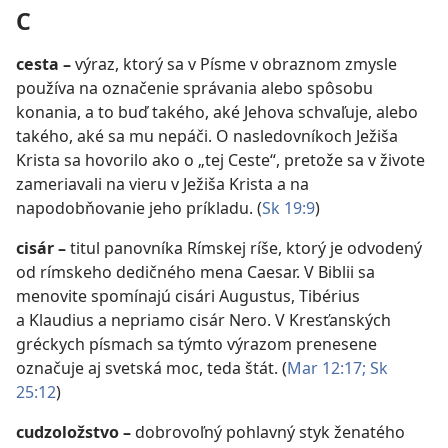
C
cesta
–
výraz, ktorý sa v Písme v obraznom zmysle
používa na označenie správania alebo spôsobu
konania, a to buď takého, aké Jehova schvaľuje, alebo
takého, aké sa mu nepáči. O nasledovníkoch Ježiša
Krista sa hovorilo ako o „tej Ceste“, pretože sa v živote
zameriavali na vieru v Ježiša Krista a na
napodobňovanie jeho príkladu. (
Sk 19:9
)
cisár
–
titul panovníka Rímskej ríše, ktorý je odvodený
od rímskeho dedičného mena Caesar. V Biblii sa
menovite spomínajú cisári Augustus, Tibérius
a Klaudius a nepriamo cisár Nero. V Kresťanských
gréckych písmach sa týmto výrazom prenesene
označuje aj svetská moc, teda štát. (
Mar 12:17;
Sk
25:12
)
cudzoložstvo
–
dobrovoľný pohlavný styk ženatého