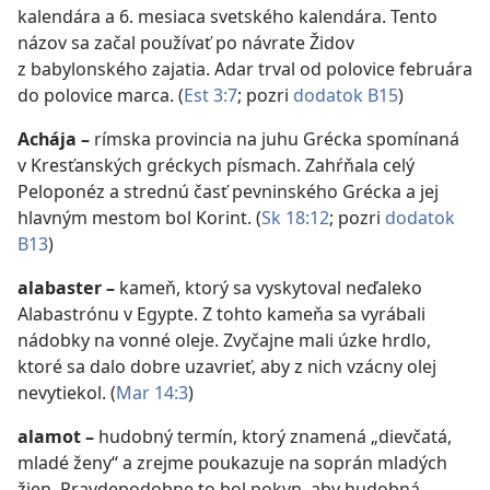
kalendára a 6. mesiaca svetského kalendára. Tento
názov sa začal používať po návrate Židov
z babylonského zajatia. Adar trval od polovice februára
do polovice marca. (
Est 3:7
; pozri
dodatok B15
)
Achája
–
rímska provincia na juhu Grécka spomínaná
v Kresťanských gréckych písmach. Zahŕňala celý
Peloponéz a strednú časť pevninského Grécka a jej
hlavným mestom bol Korint. (
Sk 18:12
; pozri
dodatok
B13
)
alabaster
–
kameň, ktorý sa vyskytoval neďaleko
Alabastrónu v Egypte. Z tohto kameňa sa vyrábali
nádobky na vonné oleje. Zvyčajne mali úzke hrdlo,
ktoré sa dalo dobre uzavrieť, aby z nich vzácny olej
nevytiekol. (
Mar 14:3
)
alamot
–
hudobný termín, ktorý znamená „dievčatá,
mladé ženy“ a zrejme poukazuje na soprán mladých
žien. Pravdepodobne to bol pokyn, aby hudobná