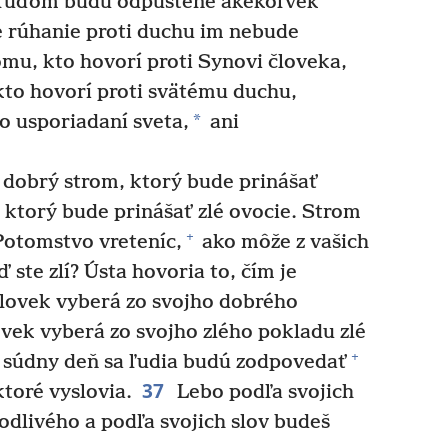
 ľuďom budú odpustené akékoľvek
le rúhanie proti duchu im nebude
mu, kto hovorí proti Synovi človeka,
to hovorí proti svätému duchu,
*
o usporiadaní sveta,
ani
dobrý strom, ktorý bude prinášať
, ktorý bude prinášať zlé ovocie. Strom
+
otomstvo vreteníc,
ako môže z vašich
 ste zlí? Ústa hovoria to, čím je
lovek vyberá zo svojho dobrého
ovek vyberá zo svojho zlého pokladu zlé
+
 súdny deň sa ľudia budú zodpovedať
37
ktoré vyslovia.
Lebo podľa svojich
odlivého a podľa svojich slov budeš