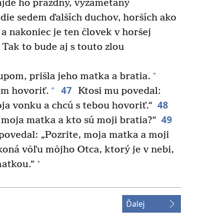
nájde ho prázdny, vyzametaný
ie sedem ďalších duchov, horších ako
a nakoniec je ten človek v horšej
Tak to bude aj s touto zlou
+
upom, prišla jeho matka a bratia.
47
+
ím hovoriť.
Ktosi mu povedal:
48
oja vonku a chcú s tebou hovoriť.“
49
 moja matka a kto sú moji bratia?“
povedal: „Pozrite, moja matka a moji
oná vôľu môjho Otca, ktorý je v nebi,
+
matkou.“
Ďalej