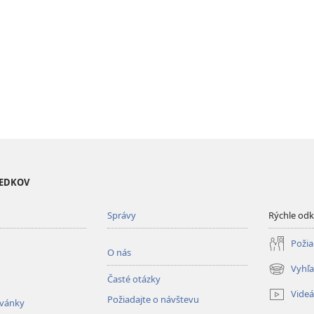
VEDKOV
Správy
Rýchle od
Požia
O nás
Vyhľa
(otvorí
Časté otázky
nové
Videá
Požiadajte o návštevu
okno)
zvánky