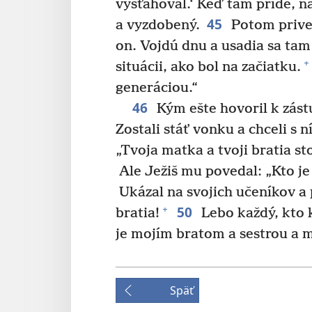
vysťahoval.‘ Keď tam príde, 
45
a vyzdobený.
Potom prived
on. Vojdú dnu a usadia sa tam 
+
situácii, ako bol na začiatku.
generáciou.“
46
Kým ešte hovoril k zást
Zostali stáť vonku a chceli s n
„Tvoja matka a tvoji bratia st
Ale Ježiš mu povedal: „Kto je
Ukázal na svojich učeníkov a 
50
+
bratia!
Lebo každý, kto k
je mojím bratom a sestrou a 
Späť