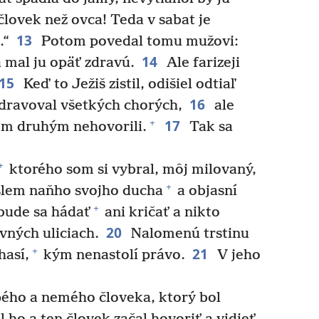
človek než ovca! Teda v sabat je
13
.“
Potom povedal tomu mužovi:
14
a mal ju opäť zdravú.
Ale farizeji
15
Keď to Ježiš zistil, odišiel odtiaľ
16
ravoval všetkých chorých,
ale
17
+
ňom druhým nehovorili.
Tak sa
+
ktorého som si vybral, môj milovaný,
+
lem naňho svojho ducha
a objasní
+
ude sa hádať
ani kričať a nikto
20
vných uliciach.
Nalomenú trstinu
21
+
hasí,
kým nenastolí právo.
V jeho
pého a nemého človeka, ktorý bol