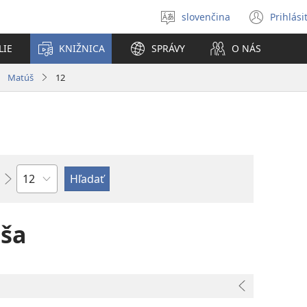
slovenčina
Prihlási
Výber
(otvo
jazyka
nové
LIE
KNIŽNICA
SPRÁVY
O NÁS
okno
Matúš
12
Kapitola
úša