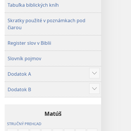
Tabuľka biblických kníh
Skratky použité v poznámkach pod
čiarou
Register slov v Biblii
Slovník pojmov
Dodatok A
Zobraziť
viac
Dodatok B
Zobraziť
viac
Matúš
STRUČNÝ PREHĽAD