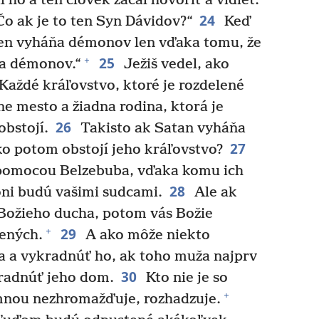
o a ten človek začal hovoriť a vidieť.
24
„Čo ak je to ten Syn Dávidov?“
Keď
 „Ten vyháňa démonov len vďaka tomu, že
25
+
a démonov.“
Ježiš vedel, ako
„Každé kráľovstvo, ktoré je rozdelené
ne mesto a žiadna rodina, ktorá je
26
obstojí.
Takisto ak Satan vyháňa
27
ko potom obstojí jeho kráľovstvo?
pomocou Belzebuba, vďaka komu ich
28
oni budú vašimi sudcami.
Ale ak
žieho ducha, potom vás Božie
29
+
vených.
A ako môže niekto
 a vykradnúť ho, ak toho muža najprv
30
radnúť jeho dom.
Kto nie je so
+
 mnou nezhromažďuje, rozhadzuje.