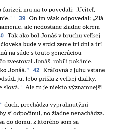
 farizeji mu na to povedali: „Učiteľ,
39
+
nie.“
On im však odpovedal: „Zlá
namenie, ale nedostane žiadne okrem
40
Tak ako bol Jonáš v bruchu veľkej
človeka bude v srdci zeme tri dni a tri
anú na súde s touto generáciou
+
 čo zvestoval Jonáš, robili pokánie.
42
+
ako Jonáš.
Kráľovná z juhu vstane
súdi ju, lebo prišla z veľkej diaľky,
+
 slová.
Ale tu je niekto významnejší
*
duch, prechádza vyprahnutými
by si odpočinul, no žiadne nenachádza.
 sa do domu, z ktorého som sa