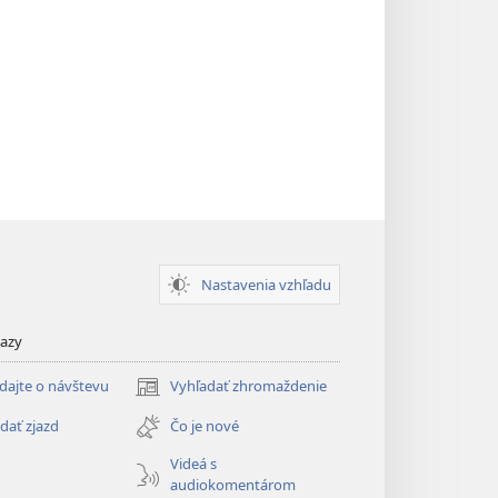
Nastavenia vzhľadu
kazy
dajte o návštevu
Vyhľadať zhromaždenie
(otvorí
nové
dať zjazd
Čo je nové
okno)
Videá s
audiokomentárom