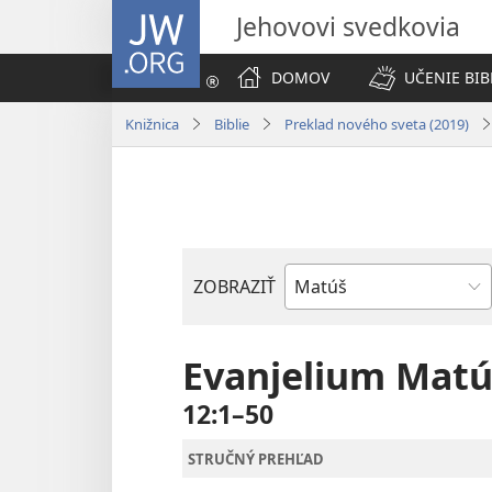
JW.ORG
Jehovovi svedkovia
DOMOV
UČENIE BIB
Knižnica
Biblie
Preklad nového sveta (2019)
ZOBRAZIŤ
Biblická
kniha
Evanjelium Mat
12:1–50
STRUČNÝ PREHĽAD