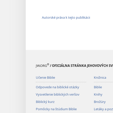
Autorské práva k tejto publikácii
®
JW.ORG
/ OFICIÁLNA STRÁNKA JEHOVOVÝCH S
Učenie Biblie
Knižnica
Odpovede na biblické otázky
Biblie
Vysvetlenie biblických veršov
Knihy
Biblický kurz
Brožúry
Pomôcky na štúdium Biblie
Letáky a po