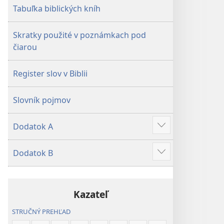
Tabuľka biblických kníh
Skratky použité v poznámkach pod
čiarou
Register slov v Biblii
Slovník pojmov
Dodatok A
Zobraziť
viac
Dodatok B
Zobraziť
viac
Kazateľ
STRUČNÝ PREHĽAD