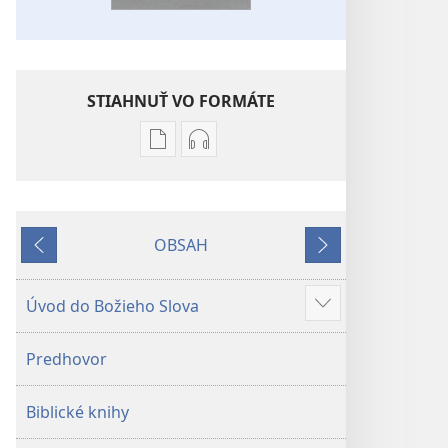
STIAHNUŤ VO FORMÁTE
Možnosti
Možnosti
sťahovania
sťahovania
elektronických
audionahrávok
publikácií
Biblia
OBSAH
Biblia
–
Späť
Ďalej
–
Preklad
Preklad
nového
Úvod do Božieho Slova
Zobraziť
nového
sveta
viac
sveta
(2019)
Predhovor
(2019)
Biblické knihy