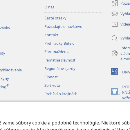
Požia
O nás
Vyhľa
(otvorí
Časté otázky
nové
Videá
Požiadajte o návštevu
okno)
zvánky
Kontakt
Vyhľ
Prehliadky Bételu
Infor
Zhromaždenia
ity
vládn
a mé
Pamätná slávnosť
Regionálne zjazdy
vyhľadávanie
Dar
(otvorí
Činnosť
okyny
nové
Zo života
®
okno)
ting
INT
KNIŽ
Prehľad o krajinách
(otvorí
veže
nové
okno)
JW L
vky drám
é čítanie Biblie
oužívame súbory cookie a podobné technológie. Niektoré sú
 súbory cookie, ktoré používame iba na zlepšenie vášho zá