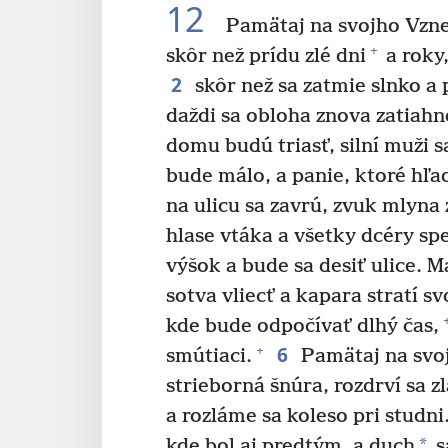
12
Pamätaj na svojho Vzneš
+
skôr než prídu zlé dni
a roky,
2
skôr než sa zatmie slnko a 
daždi sa obloha znova zatiahn
domu budú triasť, silní muži s
bude málo, a panie, ktoré hľad
na ulicu sa zavrú, zvuk mlyna
hlase vtáka a všetky dcéry sp
výšok a bude sa desiť ulice. 
sotva vliecť a kapara stratí s
kde bude odpočívať dlhý čas,
6
+
smútiaci.
Pamätaj na svoj
strieborná šnúra, rozdrví sa z
a rozláme sa koleso pri studni
*
kde bol aj predtým, a duch
s