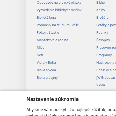
Odpovede na biblické otázky
Biblie
Vysvetlenie biblických veršov
Knihy
Biblický kurz
Brožúry
Pomôcky na štúdium Biblie
Letáky a po
Pokoj a šťastie
Rubriky
Manželstvo a rodina
Časopisy
Mladí
Pracovné zoš
Deti
Programy
Viera v Boha
Nástroje na 
Biblia a veda
Príručky a p
Biblia a dejiny
JW Broadcas
Videá
Hudba
Nastavenie súkromia
Audionahrá
Dramatizovan
Aby sme vám poskytli čo najlepší zážitok, p
webovej stránky a nemožno ich odmietnuť. Iné