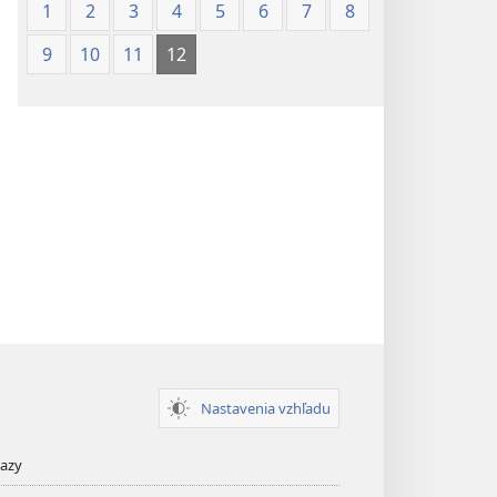
1
2
3
4
5
6
7
8
9
10
11
12
Nastavenia vzhľadu
kazy