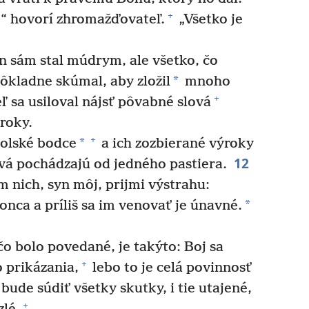
+
“ hovorí zhromažďovateľ.
„Všetko je
 sám stal múdrym, ale všetko, čo
*
ôkladne skúmal, aby zložil
mnoho
+
sa usiloval nájsť pôvabné slová
roky.
+
*
olské bodce
a ich zozbierané výroky
12
ová pochádzajú od jedného pastiera.
 nich, syn môj, prijmi výstrahu:
*
nca a príliš sa im venovať je únavné.
čo bolo povedané, je takýto: Boj sa
+
 prikázania,
lebo to je celá povinnosť
ude súdiť všetky skutky, i tie utajené,
+