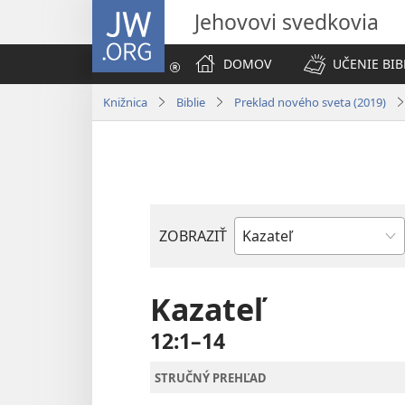
JW.ORG
Jehovovi svedkovia
DOMOV
UČENIE BIB
Knižnica
Biblie
Preklad nového sveta (2019)
ZOBRAZIŤ
Biblická
kniha
Kazateľ
12:1–14
STRUČNÝ PREHĽAD