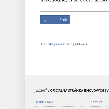
a rozhodne, či sú dobré alebo 
Späť
Autorské práva k tejto publikácii
®
JW.ORG
/ OFICIÁLNA STRÁNKA JEHOVOVÝCH S
Učenie Biblie
Knižnica