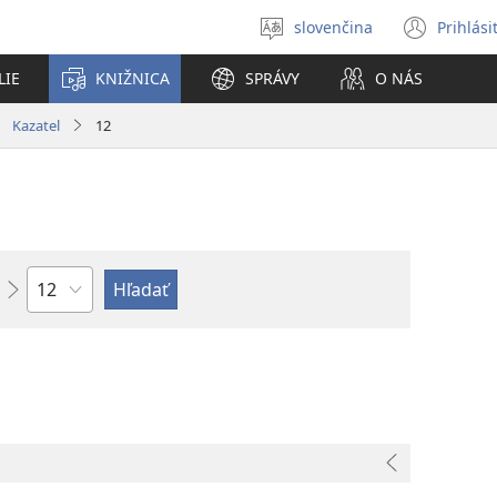
slovenčina
Prihlási
Výber
(otvo
jazyka
nové
LIE
KNIŽNICA
SPRÁVY
O NÁS
okno
Kazateľ
12
Kapitola