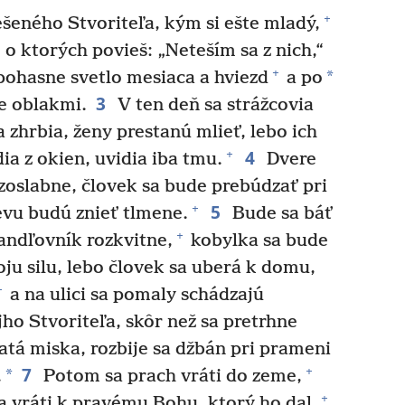
+
eného Stvoriteľa, kým si ešte mladý,
 o ktorých povieš: „Neteším sa z nich,“
+
*
pohasne svetlo mesiaca a hviezd
a po
3
e oblakmi.
V ten deň sa strážcovia
a zhrbia, ženy prestanú mlieť, lebo ich
4
+
ia z okien, uvidia iba tmu.
Dvere
 zoslabne, človek sa bude prebúdzať pri
5
+
evu budú znieť tlmene.
Bude sa báť
+
Mandľovník rozkvitne,
kobylka sa bude
voju silu, lebo človek sa uberá k domu,
+
a na ulici sa pomaly schádzajú
ho Stvoriteľa, skôr než sa pretrhne
latá miska, rozbije sa džbán pri prameni
7
+
*
.
Potom sa prach vráti do zeme,
+
a vráti k pravému Bohu, ktorý ho dal.