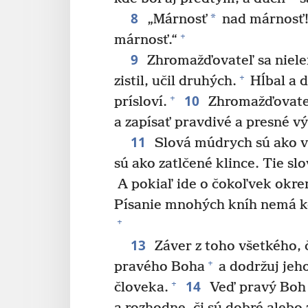
8
*
„Márnosť
nad márnosť!
+
márnosť.“
9
Zhromažďovateľ sa nielen
+
zistil, učil druhých.
Hĺbal a d
10
+
prísloví.
Zhromažďovateľ 
a zapísať pravdivé a presné vý
11
Slová múdrych sú ako v
sú ako zatlčené klince. Tie sl
A pokiaľ ide o čokoľvek okrem
Písanie mnohých kníh nemá ko
+
13
Záver z toho všetkého, 
+
pravého Boha
a dodržuj jeho
14
+
človeka.
Veď pravý Boh b