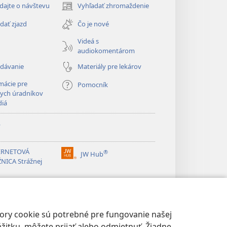
dajte o návštevu
Vyhľadať zhromaždenie
(otvorí
nové
dať zjazd
Čo je nové
okno)
Videá s
audiokomentárom
adávanie
Materiály pre lekárov
mácie pre
Pomocník
ych úradníkov
diá
y
ERNETOVÁ
®
JW Hub
(otvorí
NICA Strážnej
nové
okno)
®
ibrary
Watchtower Library
bory cookie sú potrebné pre fungovanie našej
žitku, môžete prijať alebo odmietnuť. Žiadne