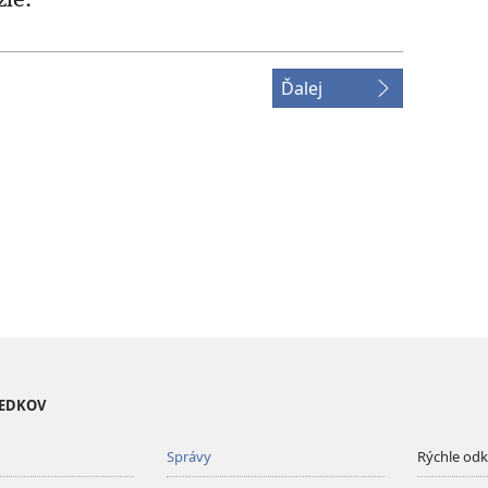
zlé.
Ďalej
VEDKOV
Správy
Rýchle od