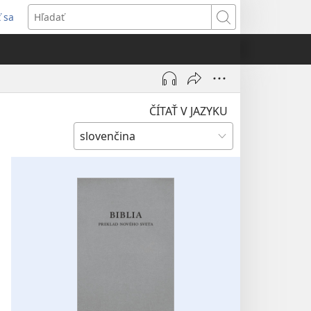
ť sa
rí
Hľadať
)
ČÍTAŤ V JAZYKU