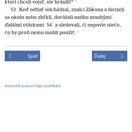
+
ktorí chceli vojsť, ste bránili!“
53
Keď odtiaľ odchádzal, znalci Zákona a farizeji
sa okolo neho zhŕkli, dorážali naňho mnohými
54
ďalšími otázkami
a sledovali, či nepovie niečo,
+
čo by proti nemu mohli použiť.
Späť
Ďalej
Autorské práva k tejto publikácii