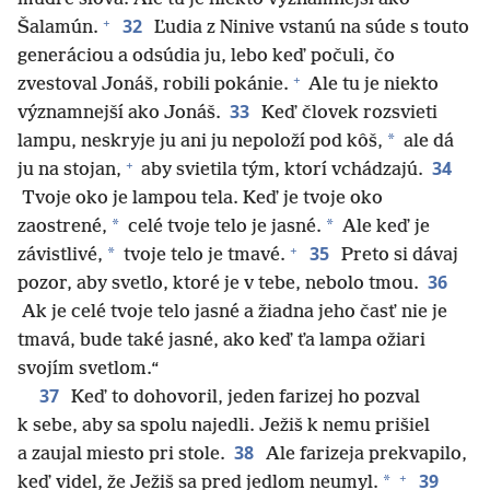
+
32
Šalamún.
Ľudia z Ninive vstanú na súde s touto
generáciou a odsúdia ju, lebo keď počuli, čo
+
zvestoval Jonáš, robili pokánie.
Ale tu je niekto
33
významnejší ako Jonáš.
Keď človek rozsvieti
*
lampu, neskryje ju ani ju nepoloží pod kôš,
ale dá
+
34
ju na stojan,
aby svietila tým, ktorí vchádzajú.
Tvoje oko je lampou tela. Keď je tvoje oko
*
*
zaostrené,
celé tvoje telo je jasné.
Ale keď je
+
35
*
závistlivé,
tvoje telo je tmavé.
Preto si dávaj
36
pozor, aby svetlo, ktoré je v tebe, nebolo tmou.
Ak je celé tvoje telo jasné a žiadna jeho časť nie je
tmavá, bude také jasné, ako keď ťa lampa ožiari
svojím svetlom.“
37
Keď to dohovoril, jeden farizej ho pozval
k sebe, aby sa spolu najedli. Ježiš k nemu prišiel
38
a zaujal miesto pri stole.
Ale farizeja prekvapilo,
+
39
*
keď videl, že Ježiš sa pred jedlom neumyl.