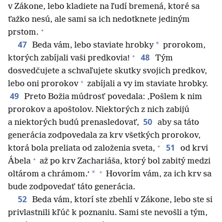
v Zákone, lebo kladiete na ľudí bremená, ktoré sa
ťažko nesú, ale sami sa ich nedotknete jediným
+
prstom.
47
*
Beda vám, lebo staviate hrobky
prorokom,
+
48
ktorých zabíjali vaši predkovia!
Tým
dosvedčujete a schvaľujete skutky svojich predkov,
+
lebo oni prorokov
zabíjali a vy im staviate hrobky.
49
Preto Božia múdrosť povedala: ‚Pošlem k nim
prorokov a apoštolov. Niektorých z nich zabijú
50
a niektorých budú prenasledovať,
aby sa táto
generácia zodpovedala za krv všetkých prorokov,
+
51
ktorá bola preliata od založenia sveta,
od krvi
+
Ábela
až po krv Zachariáša, ktorý bol zabitý medzi
+
*
oltárom a chrámom.‘
Hovorím vám, za ich krv sa
bude zodpovedať táto generácia.
52
Beda vám, ktorí ste zbehlí v Zákone, lebo ste si
privlastnili kľúč k poznaniu. Sami ste nevošli a tým,