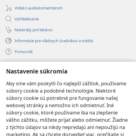
Videá s audiokomentárom
Vyhľadávanie
Materiály pre lekárov
Informácie pre vládnych úradníkov a médiá
Pomocník
Dary
(otvorí
Nastavenie súkromia
nové
okno)
Aby sme vám poskytli čo najlepší zážitok, používame
INTERNETOVÁ KNIŽNICA Strážnej veže
(otvorí
súbory cookie a podobné technológie. Niektoré
nové
®
JW Hub
súbory cookie sú potrebné pre fungovanie našej
okno)
(otvorí
webovej stránky a nemožno ich odmietnuť. Iné
nové
®
JW Library
okno)
súbory cookie, ktoré používame iba na zlepšenie
vášho zážitku, môžete prijať alebo odmietnuť. Žiadne
Watchtower Library
z týchto údajov sa nikdy nepredajú ani nepoužijú na
marketing. Ak sa chcete dozvedieť viac, prečítajte si