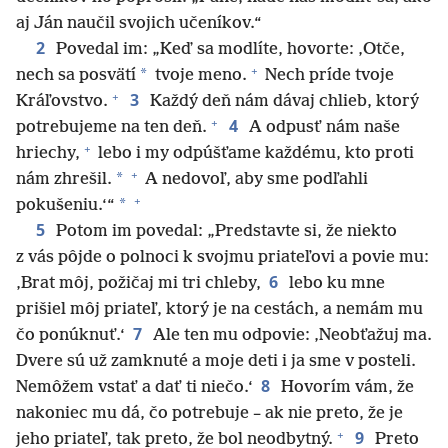
aj Ján naučil svojich učeníkov.“
2
Povedal im: „Keď sa modlíte, hovorte: ‚Otče,
+
*
nech sa posvätí
tvoje meno.
Nech príde tvoje
+
3
Kráľovstvo.
Každý deň nám dávaj chlieb, ktorý
+
4
potrebujeme na ten deň.
A odpusť nám naše
+
hriechy,
lebo i my odpúšťame každému, kto proti
+
*
nám zhrešil.
A nedovoľ, aby sme podľahli
+
*
pokušeniu.‘“
5
Potom im povedal: „Predstavte si, že niekto
z vás pôjde o polnoci k svojmu priateľovi a povie mu:
6
‚Brat môj, požičaj mi tri chleby,
lebo ku mne
prišiel môj priateľ, ktorý je na cestách, a nemám mu
7
čo ponúknuť.‘
Ale ten mu odpovie: ‚Neobťažuj ma.
Dvere sú už zamknuté a moje deti i ja sme v posteli.
8
Nemôžem vstať a dať ti niečo.‘
Hovorím vám, že
nakoniec mu dá, čo potrebuje – ak nie preto, že je
+
9
jeho priateľ, tak preto, že bol neodbytný.
Preto