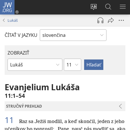
JW.ORG
Prihlásiť
sa
Zmeniť
Vyhľadáva
ZO
(otvorí
jazyk
na
PO
Lukáš
nové
stránky
JW.ORG
okno)
ČÍTAŤ V JAZYKU
ZOBRAZIŤ
Kapitola
Biblická
kniha
Evanjelium Lukáša
11:1–54
STRUČNÝ PREHĽAD
11
Raz sa Ježiš modlil, a keď skončil, jeden z jeho
učeníkov ho poprosil: „Pane, nauč nás modliť sa, ako