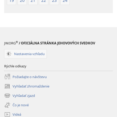
19
20
21
22
23
24
®
JW.ORG
/ OFICIÁLNA STRÁNKA JEHOVOVÝCH SVEDKOV
Nastavenia vzhľadu
Rýchle odkazy
Požiadajte o návštevu
Vyhľadať zhromaždenie
(otvorí
nové
Vyhľadať zjazd
(otvorí
okno)
nové
Čo je nové
okno)
Videá