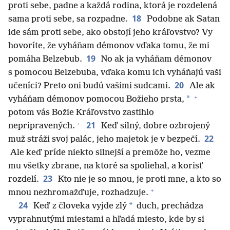
proti sebe, padne a každá rodina, ktorá je rozdelená
18
sama proti sebe, sa rozpadne.
Podobne ak Satan
ide sám proti sebe, ako obstojí jeho kráľovstvo? Vy
hovoríte, že vyháňam démonov vďaka tomu, že mi
19
pomáha Belzebub.
No ak ja vyháňam démonov
s pomocou Belzebuba, vďaka komu ich vyháňajú vaši
20
učeníci? Preto oni budú vašimi sudcami.
Ale ak
+
*
vyháňam démonov pomocou Božieho prsta,
potom vás Božie Kráľovstvo zastihlo
+
21
nepripravených.
Keď silný, dobre ozbrojený
22
muž stráži svoj palác, jeho majetok je v bezpečí.
Ale keď príde niekto silnejší a premôže ho, vezme
mu všetky zbrane, na ktoré sa spoliehal, a korisť
23
rozdelí.
Kto nie je so mnou, je proti mne, a kto so
+
mnou nezhromažďuje, rozhadzuje.
24
*
Keď z človeka vyjde zlý
duch, prechádza
vyprahnutými miestami a hľadá miesto, kde by si