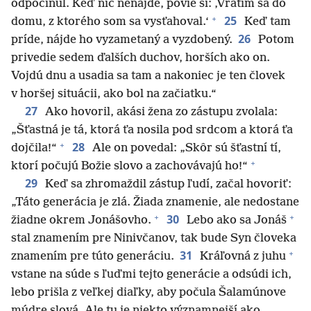
odpočinul. Keď nič nenájde, povie si: ‚Vrátim sa do
+
25
domu, z ktorého som sa vysťahoval.‘
Keď tam
26
príde, nájde ho vyzametaný a vyzdobený.
Potom
privedie sedem ďalších duchov, horších ako on.
Vojdú dnu a usadia sa tam a nakoniec je ten človek
v horšej situácii, ako bol na začiatku.“
27
Ako hovoril, akási žena zo zástupu zvolala:
„Šťastná je tá, ktorá ťa nosila pod srdcom a ktorá ťa
+
28
dojčila!“
Ale on povedal: „Skôr sú šťastní tí,
+
ktorí počujú Božie slovo a zachovávajú ho!“
29
Keď sa zhromaždil zástup ľudí, začal hovoriť:
„Táto generácia je zlá. Žiada znamenie, ale nedostane
+
+
30
žiadne okrem Jonášovho.
Lebo ako sa Jonáš
stal znamením pre Ninivčanov, tak bude Syn človeka
+
31
znamením pre túto generáciu.
Kráľovná z juhu
vstane na súde s ľuďmi tejto generácie a odsúdi ich,
lebo prišla z veľkej diaľky, aby počula Šalamúnove
múdre slová. Ale tu je niekto významnejší ako