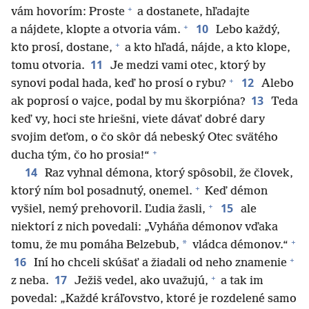
+
vám hovorím: Proste
a dostanete, hľadajte
+
10
a nájdete, klopte a otvoria vám.
Lebo každý,
+
kto prosí, dostane,
a kto hľadá, nájde, a kto klope,
11
tomu otvoria.
Je medzi vami otec, ktorý by
+
12
synovi podal hada, keď ho prosí o rybu?
Alebo
13
ak poprosí o vajce, podal by mu škorpióna?
Teda
keď vy, hoci ste hriešni, viete dávať dobré dary
svojim deťom, o čo skôr dá nebeský Otec svätého
+
ducha tým, čo ho prosia!“
14
Raz vyhnal démona, ktorý spôsobil, že človek,
+
ktorý ním bol posadnutý, onemel.
Keď démon
+
15
vyšiel, nemý prehovoril. Ľudia žasli,
ale
niektorí z nich povedali: „Vyháňa démonov vďaka
+
*
tomu, že mu pomáha Belzebub,
vládca démonov.“
+
16
Iní ho chceli skúšať a žiadali od neho znamenie
+
17
z neba.
Ježiš vedel, ako uvažujú,
a tak im
povedal: „Každé kráľovstvo, ktoré je rozdelené samo