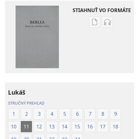
STIAHNUŤ VO FORMÁTE
Možnosti
Možnosti
sťahovania
sťahovania
elektronických
audionahráv
publikácií
Biblia
Biblia
–
–
Preklad
Preklad
nového
nového
sveta
sveta
(2019)
Lukáš
(2019)
STRUČNÝ PREHĽAD
1
2
3
4
5
6
7
8
9
10
11
12
13
14
15
16
17
18