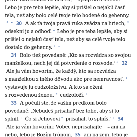
Lebo je pre teba lepšie, aby si prišiel o nejakú časť
tela, než aby bolo celé tvoje telo hodené do gehenny.
+
30
*
*
A ak ťa tvoja pravá ruka zvádza na hriech,
+
odsekni ju a odhoď.
Lebo je pre teba lepšie, aby si
prišiel o nejakú časť tela, než aby sa celé tvoje telo
+
*
dostalo do gehenny.
31
Bolo tiež povedané: ‚Kto sa rozvádza so svojou
+
32
manželkou, nech jej dá potvrdenie o rozvode.‘
Ale ja vám hovorím, že každý, kto sa rozvádza
*
s manželkou z iného dôvodu ako pre nemravnosť,
vystavuje ju cudzoložstvu. A kto sa ožení
+
*
s rozvedenou ženou,
cudzoloží.
33
A počuli ste, že vašim predkom bolo
povedané: ‚Nebudeš prisahať bez toho, aby si to
+
+
34
*
splnil.
Čo si Jehovovi
prisahal, to splníš.‘
+
Ale ja vám hovorím: Vôbec neprisahajte
– ani na
35
nebo, lebo je Božím trónom,
ani na zem, lebo je