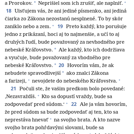
+
*
a Prorokov.
Neprišiel som ich zrušiť, ale naplniť.
18
Uisťujem vás, že ani jediné písmenko, ani jediná
čiarka zo Zákona nezostanú nesplnené. To by skôr
+
19
zaniklo nebo a zem.
Preto každý, kto porušuje
jedno z prikázaní, hoci aj to najmenšie, a učí to aj
druhých ľudí, bude považovaný za nevhodného pre
*
nebeské Kráľovstvo.
Ale každý, kto ich dodržiava
a vyučuje, bude považovaný za vhodného pre
20
*
nebeské Kráľovstvo.
Hovorím vám, že ak
*
nebudete spravodlivejší
ako znalci Zákona
+
+
a farizeji,
nevojdete do nebeského Kráľovstva.
21
Počuli ste, že vašim predkom bolo povedané:
+
‚Nezavraždíš.
Kto sa dopustí vraždy, bude sa
+
22
zodpovedať pred súdom.‘
Ale ja vám hovorím,
že pred súdom sa bude zodpovedať aj ten, kto sa
+
neprestáva hnevať
na svojho brata. A kto nazve
svojho brata pohŕdavými slovami, bude sa