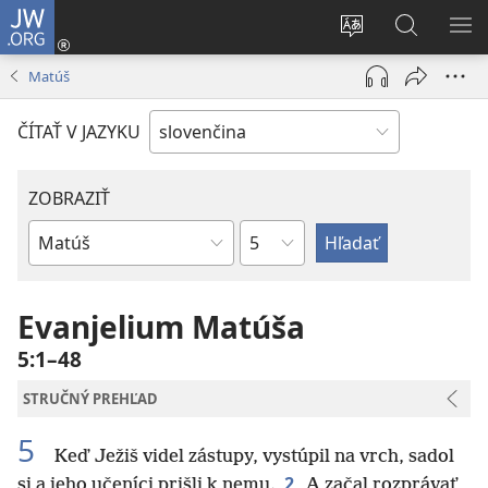
JW.ORG
Prihlásiť
sa
Zmeniť
Vyhľadáva
ZO
(otvorí
jazyk
na
PO
Matúš
nové
stránky
JW.ORG
okno)
ČÍTAŤ V JAZYKU
ZOBRAZIŤ
Kapitola
Biblická
kniha
Evanjelium Matúša
5:1–48
STRUČNÝ PREHĽAD
5
Keď Ježiš videl zástupy, vystúpil na vrch, sadol
2
si a jeho učeníci prišli k nemu.
A začal rozprávať