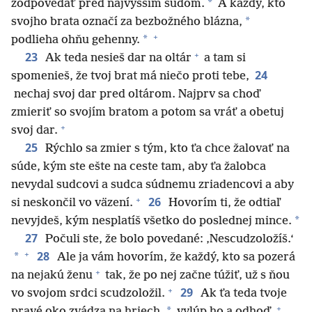
*
zodpovedať pred najvyšším súdom.
A každý, kto
*
svojho brata označí za bezbožného blázna,
+
*
podlieha ohňu gehenny.
+
23
Ak teda nesieš dar na oltár
a tam si
24
spomenieš, že tvoj brat má niečo proti tebe,
nechaj svoj dar pred oltárom. Najprv sa choď
zmieriť so svojím bratom a potom sa vráť a obetuj
+
svoj dar.
25
Rýchlo sa zmier s tým, kto ťa chce žalovať na
súde, kým ste ešte na ceste tam, aby ťa žalobca
nevydal sudcovi a sudca súdnemu zriadencovi a aby
+
26
si neskončil vo väzení.
Hovorím ti, že odtiaľ
*
nevyjdeš, kým nesplatíš všetko do poslednej mince.
27
Počuli ste, že bolo povedané: ‚Nescudzoložíš.‘
+
28
*
Ale ja vám hovorím, že každý, kto sa pozerá
+
na nejakú ženu
tak, že po nej začne túžiť, už s ňou
+
29
vo svojom srdci scudzoložil.
Ak ťa teda tvoje
+
*
pravé oko zvádza na hriech,
vylúp ho a odhoď.