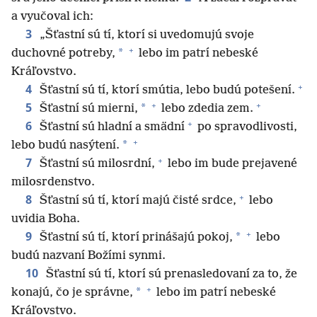
a vyučoval ich:
3
„Šťastní sú tí, ktorí si uvedomujú svoje
+
*
duchovné potreby,
lebo im patrí nebeské
Kráľovstvo.
+
4
Šťastní sú tí, ktorí smútia, lebo budú potešení.
+
+
5
*
Šťastní sú mierni,
lebo zdedia zem.
+
6
Šťastní sú hladní a smädní
po spravodlivosti,
+
*
lebo budú nasýtení.
+
7
Šťastní sú milosrdní,
lebo im bude prejavené
milosrdenstvo.
+
8
Šťastní sú tí, ktorí majú čisté srdce,
lebo
uvidia Boha.
+
9
*
Šťastní sú tí, ktorí prinášajú pokoj,
lebo
budú nazvaní Božími synmi.
10
Šťastní sú tí, ktorí sú prenasledovaní za to, že
+
*
konajú, čo je správne,
lebo im patrí nebeské
Kráľovstvo.