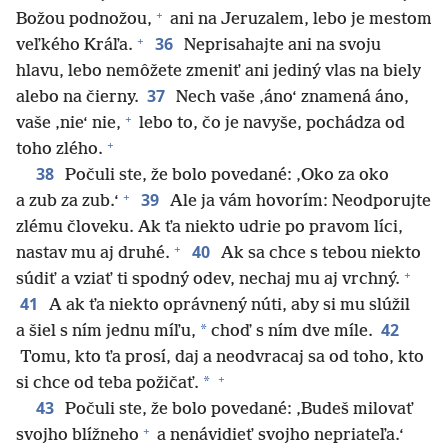
+
Božou podnožou,
ani na Jeruzalem, lebo je mestom
+
36
veľkého Kráľa.
Neprisahajte ani na svoju
hlavu, lebo nemôžete zmeniť ani jediný vlas na biely
37
alebo na čierny.
Nech vaše ‚áno‘ znamená áno,
+
vaše ‚nie‘ nie,
lebo to, čo je navyše, pochádza od
+
toho zlého.
38
Počuli ste, že bolo povedané: ‚Oko za oko
+
39
a zub za zub.‘
Ale ja vám hovorím: Neodporujte
zlému človeku. Ak ťa niekto udrie po pravom líci,
+
40
nastav mu aj druhé.
Ak sa chce s tebou niekto
+
súdiť a vziať ti spodný odev, nechaj mu aj vrchný.
41
A ak ťa niekto oprávnený núti, aby si mu slúžil
42
*
a šiel s ním jednu míľu,
choď s ním dve míle.
Tomu, kto ťa prosí, daj a neodvracaj sa od toho, kto
+
*
si chce od teba požičať.
43
Počuli ste, že bolo povedané: ‚Budeš milovať
+
svojho blížneho
a nenávidieť svojho nepriateľa.‘