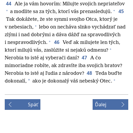
44
Ale ja vám hovorím: Milujte svojich nepriateľov
+
+
45
a modlite sa za tých, ktorí vás prenasledujú.
Tak dokážete, že ste synmi svojho Otca, ktorý je
+
v nebesiach,
lebo on necháva slnko vychádzať nad
zlými i nad dobrými a dáva dážď na spravodlivých
+
46
i nespravodlivých.
Veď ak milujete len tých,
+
ktorí milujú vás, zaslúžite si nejakú odmenu?
47
Nerobia to isté aj vyberači daní?
A čo
mimoriadne robíte, ak zdravíte iba svojich bratov?
48
Nerobia to isté aj ľudia z národov?
Teda buďte
+
*
dokonalí,
ako je dokonalý váš nebeský Otec.
Späť
Ďalej