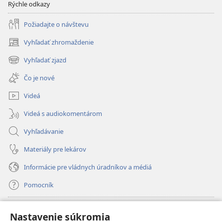
Rýchle odkazy
Požiadajte o návštevu
Vyhľadať zhromaždenie
(otvorí
nové
Vyhľadať zjazd
(otvorí
okno)
nové
Čo je nové
okno)
Videá
Videá s audiokomentárom
Vyhľadávanie
Materiály pre lekárov
Informácie pre vládnych úradníkov a médiá
Pomocník
Dary
(otvorí
Nastavenie súkromia