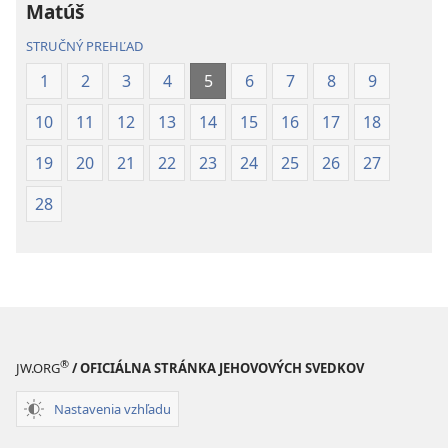
Matúš
(2019)
STRUČNÝ PREHĽAD
1
2
3
4
5
6
7
8
9
10
11
12
13
14
15
16
17
18
19
20
21
22
23
24
25
26
27
28
®
JW.ORG
/ OFICIÁLNA STRÁNKA JEHOVOVÝCH SVEDKOV
Nastavenia vzhľadu