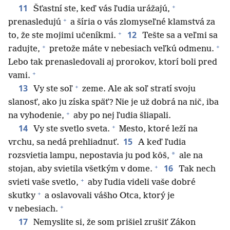
+
11
Šťastní ste, keď vás ľudia urážajú,
+
prenasledujú
a šíria o vás zlomyseľné klamstvá za
+
12
to, že ste mojimi učeníkmi.
Tešte sa a veľmi sa
+
+
radujte,
pretože máte v nebesiach veľkú odmenu.
Lebo tak prenasledovali aj prorokov, ktorí boli pred
+
vami.
+
13
Vy ste soľ
zeme. Ale ak soľ stratí svoju
slanosť, ako ju získa späť? Nie je už dobrá na nič, iba
+
na vyhodenie,
aby po nej ľudia šliapali.
+
14
Vy ste svetlo sveta.
Mesto, ktoré leží na
15
vrchu, sa nedá prehliadnuť.
A keď ľudia
*
rozsvietia lampu, nepostavia ju pod kôš,
ale na
+
16
stojan, aby svietila všetkým v dome.
Tak nech
+
svieti vaše svetlo,
aby ľudia videli vaše dobré
+
skutky
a oslavovali vášho Otca, ktorý je
+
v nebesiach.
17
Nemyslite si, že som prišiel zrušiť Zákon