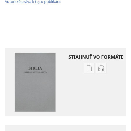
Autorské práva k tejto publikácii
STIAHNUŤ VO FORMÁTE
Možnosti
Možnosti
sťahovania
sťahovania
elektronických
audionahráv
publikácií
Biblia
Biblia
–
–
Preklad
Preklad
nového
nového
sveta
sveta
(2019)