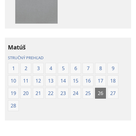
publikácií
Biblia
Biblia
–
–
Preklad
Preklad
nového
nového
sveta
sveta
(2019)
Matúš
(2019)
STRUČNÝ PREHĽAD
1
2
3
4
5
6
7
8
9
10
11
12
13
14
15
16
17
18
19
20
21
22
23
24
25
26
27
28