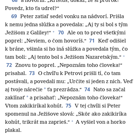
68
a hovorili: „Kristus, dokáž, že si prorok!
Povedz, kto ťa udrel?“
69
Peter zatiaľ sedel vonku na nádvorí. Prišla
k nemu jedna slúžka a povedala: „Aj ty si bol s tým
+
70
Ježišom z Galiley!“
Ale on to pred všetkými
71
poprel: „Neviem, o čom hovoríš.“
Keď odišiel
k bráne, všimla si ho iná slúžka a povedala tým, čo
+
tam boli: „Aj tento bol s Ježišom Nazaretským.“
72
Znovu to poprel. „Nepoznám toho človeka!“
73
prisahal.
O chvíľu k Petrovi prišli tí, čo tam
postávali, a povedali mu: „Určite si jeden z nich. Veď
74
*
aj tvoje nárečie
ťa prezrádza.“
Nato sa začal
*
zaklínať
a prisahať: „Nepoznám toho človeka!“
75
Vtom zakikiríkal kohút.
V tej chvíli si Peter
spomenul na Ježišove slová: „Skôr ako zakikiríka
+
kohút, trikrát ma zaprieš.“
A vyšiel von a horko
plakal.