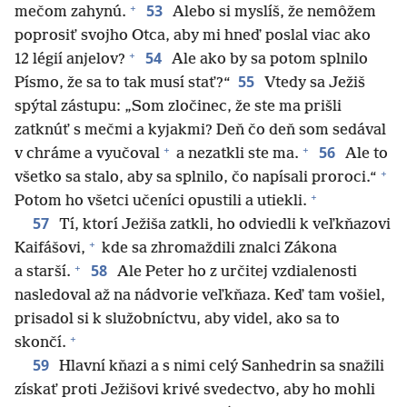
+
53
mečom zahynú.
Alebo si myslíš, že nemôžem
poprosiť svojho Otca, aby mi hneď poslal viac ako
+
54
12 légií anjelov?
Ale ako by sa potom splnilo
55
Písmo, že sa to tak musí stať?“
Vtedy sa Ježiš
spýtal zástupu: „Som zločinec, že ste ma prišli
zatknúť s mečmi a kyjakmi? Deň čo deň som sedával
+
+
56
v chráme a vyučoval
a nezatkli ste ma.
Ale to
+
všetko sa stalo, aby sa splnilo, čo napísali proroci.“
+
Potom ho všetci učeníci opustili a utiekli.
57
Tí, ktorí Ježiša zatkli, ho odviedli k veľkňazovi
+
Kaifášovi,
kde sa zhromaždili znalci Zákona
+
58
a starší.
Ale Peter ho z určitej vzdialenosti
nasledoval až na nádvorie veľkňaza. Keď tam vošiel,
prisadol si k služobníctvu, aby videl, ako sa to
+
skončí.
59
Hlavní kňazi a s nimi celý Sanhedrin sa snažili
získať proti Ježišovi krivé svedectvo, aby ho mohli