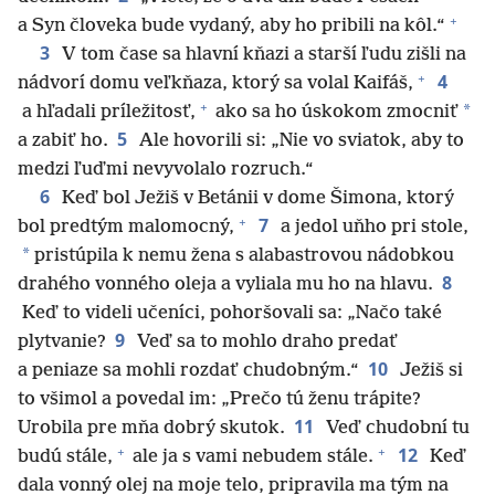
+
a Syn človeka bude vydaný, aby ho pribili na kôl.“
3
V tom čase sa hlavní kňazi a starší ľudu zišli na
+
4
nádvorí domu veľkňaza, ktorý sa volal Kaifáš,
+
*
a hľadali príležitosť,
ako sa ho úskokom zmocniť
5
a zabiť ho.
Ale hovorili si: „Nie vo sviatok, aby to
medzi ľuďmi nevyvolalo rozruch.“
6
Keď bol Ježiš v Betánii v dome Šimona, ktorý
+
7
bol predtým malomocný,
a jedol uňho pri stole,
*
pristúpila k nemu žena s alabastrovou nádobkou
8
drahého vonného oleja a vyliala mu ho na hlavu.
Keď to videli učeníci, pohoršovali sa: „Načo také
9
plytvanie?
Veď sa to mohlo draho predať
10
a peniaze sa mohli rozdať chudobným.“
Ježiš si
to všimol a povedal im: „Prečo tú ženu trápite?
11
Urobila pre mňa dobrý skutok.
Veď chudobní tu
+
+
12
budú stále,
ale ja s vami nebudem stále.
Keď
dala vonný olej na moje telo, pripravila ma tým na