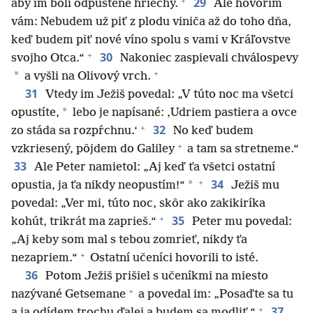
+
29
aby im boli odpustené hriechy.
Ale hovorím
vám: Nebudem už piť z plodu viniča až do toho dňa,
keď budem piť nové víno spolu s vami v Kráľovstve
+
30
svojho Otca.“
Nakoniec zaspievali chválospevy
+
*
a vyšli na Olivový vrch.
31
Vtedy im Ježiš povedal: „V túto noc ma všetci
*
opustíte,
lebo je napísané: ‚Udriem pastiera a ovce
+
32
zo stáda sa rozpŕchnu.‘
No keď budem
+
vzkriesený, pôjdem do Galiley
a tam sa stretneme.“
33
Ale Peter namietol: „Aj keď ťa všetci ostatní
+
34
*
opustia, ja ťa nikdy neopustím!“
Ježiš mu
povedal: „Ver mi, túto noc, skôr ako zakikiríka
+
35
kohút, trikrát ma zaprieš.“
Peter mu povedal:
„Aj keby som mal s tebou zomrieť, nikdy ťa
+
nezapriem.“
Ostatní učeníci hovorili to isté.
36
Potom Ježiš prišiel s učeníkmi na miesto
+
nazývané Getsemane
a povedal im: „Posaďte sa tu
+
37
a ja odídem trochu ďalej a budem sa modliť.“