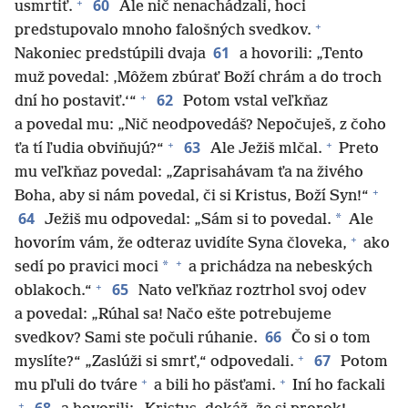
+
60
usmrtiť.
Ale nič nenachádzali, hoci
+
predstupovalo mnoho falošných svedkov.
61
Nakoniec predstúpili dvaja
a hovorili: „Tento
muž povedal: ‚Môžem zbúrať Boží chrám a do troch
+
62
dní ho postaviť.‘“
Potom vstal veľkňaz
a povedal mu: „Nič neodpovedáš? Nepočuješ, z čoho
+
+
63
ťa tí ľudia obviňujú?“
Ale Ježiš mlčal.
Preto
mu veľkňaz povedal: „Zaprisahávam ťa na živého
+
Boha, aby si nám povedal, či si Kristus, Boží Syn!“
64
*
Ježiš mu odpovedal: „Sám si to povedal.
Ale
+
hovorím vám, že odteraz uvidíte Syna človeka,
ako
+
*
sedí po pravici moci
a prichádza na nebeských
+
65
oblakoch.“
Nato veľkňaz roztrhol svoj odev
a povedal: „Rúhal sa! Načo ešte potrebujeme
66
svedkov? Sami ste počuli rúhanie.
Čo si o tom
+
67
myslíte?“ „Zaslúži si smrť,“ odpovedali.
Potom
+
+
mu pľuli do tváre
a bili ho päsťami.
Iní ho fackali
+