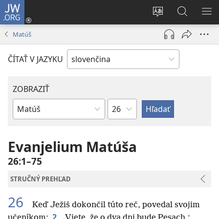
JW.ORG
Prihlásiť
sa
Zmeniť
Vyhľadáva
ZO
(otvorí
jazyk
na
PO
Matúš
nové
stránky
JW.ORG
okno)
ČÍTAŤ V JAZYKU
ZOBRAZIŤ
Kapitola
Biblická
kniha
Evanjelium Matúša
26:1–75
STRUČNÝ PREHĽAD
26
Keď Ježiš dokončil túto reč, povedal svojim
+
2
učeníkom:
„Viete, že o dva dni bude Pesach