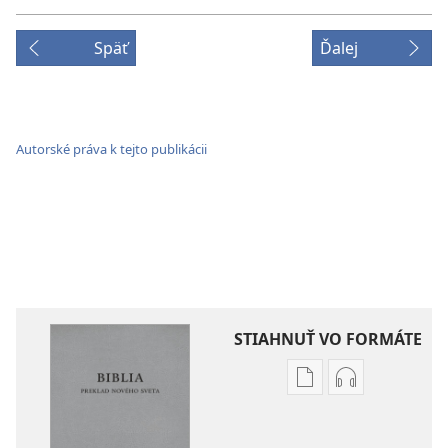
Späť
Ďalej
Autorské práva k tejto publikácii
STIAHNUŤ VO FORMÁTE
Možnosti
Možnosti
sťahovania
sťahovania
elektronických
audionahráv