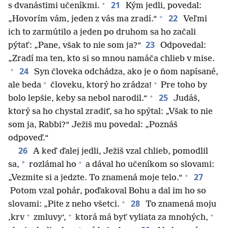
+
21
s dvanástimi učeníkmi.
Kým jedli, povedal:
+
22
„Hovorím vám, jeden z vás ma zradí.“
Veľmi
ich to zarmútilo a jeden po druhom sa ho začali
23
pýtať: „Pane, však to nie som ja?“
Odpovedal:
„Zradí ma ten, kto si so mnou namáča chlieb v mise.
+
24
Syn človeka odchádza, ako je o ňom napísané,
+
+
ale beda
človeku, ktorý ho zrádza!
Pre toho by
+
25
bolo lepšie, keby sa nebol narodil.“
Judáš,
ktorý sa ho chystal zradiť, sa ho spýtal: „Však to nie
som ja, Rabbi?“ Ježiš mu povedal: „Poznáš
odpoveď.“
26
A keď ďalej jedli, Ježiš vzal chlieb, pomodlil
+
*
sa,
rozlámal ho
a dával ho učeníkom so slovami:
+
27
„Vezmite si a jedzte. To znamená moje telo.“
Potom vzal pohár, poďakoval Bohu a dal im ho so
+
28
slovami: „Pite z neho všetci.
To znamená moju
+
+
+
‚krv
zmluvy‘,
ktorá má byť vyliata za mnohých,