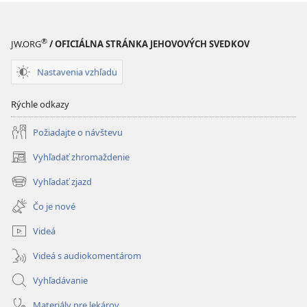
®
JW.ORG
/ OFICIÁLNA STRÁNKA JEHOVOVÝCH SVEDKOV
Nastavenia vzhľadu
Rýchle odkazy
Požiadajte o návštevu
Vyhľadať zhromaždenie
(otvorí
nové
Vyhľadať zjazd
(otvorí
okno)
nové
Čo je nové
okno)
Videá
Videá s audiokomentárom
Vyhľadávanie
Materiály pre lekárov