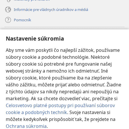
Informácie pre vládnych úradníkov a médiá
Pomocník
Dary
(otvorí
Nastavenie súkromia
nové
okno)
Aby sme vám poskytli čo najlepší zážitok, používame
INTERNETOVÁ KNIŽNICA Strážnej veže
(otvorí
súbory cookie a podobné technológie. Niektoré
nové
®
JW Hub
súbory cookie sú potrebné pre fungovanie našej
okno)
(otvorí
webovej stránky a nemožno ich odmietnuť. Iné
nové
®
JW Library
okno)
súbory cookie, ktoré používame iba na zlepšenie
vášho zážitku, môžete prijať alebo odmietnuť. Žiadne
Watchtower Library
z týchto údajov sa nikdy nepredajú ani nepoužijú na
marketing. Ak sa chcete dozvedieť viac, prečítajte si
Celosvetovo platné postupy pri používaní súborov
cookie a podobných techník
. Svoje nastavenia si
môžete kedykoľvek prispôsobiť tak, že prejdete na
Copyright
© 2026 Watch Tower Bible and Tract Society of Pennsylvania.
PODMIENKY POUŽÍVANIA
|
OCHRANA SÚKROMIA
|
NASTAVENIE
Ochrana súkromia
.