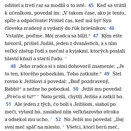
45
odišiel a tretí raz sa modlil o to isté.
Keď sa vrátil
k učeníkom, povedal im: „V takom čase, ako je tento,
spíte a odpočívate! Prišiel čas, keď má byť Syn
46
človeka zradený a vydaný do rúk hriešnikov.
47
Vstaňte, poďme. Môj zradca sa blíži.“
Kým ešte
hovoril, prišiel Judáš, jeden z dvanástich, a s ním
veľký zástup ľudí s mečmi a kyjakmi, ktorých poslali
+
hlavní kňazi a starší ľudu.
48
Jeho zradca si s nimi dohovoril znamenie: „Je
49
to ten, ktorého pobozkám. Toho zatknite.“
Šiel
rovno k Ježišovi a povedal: „Buď pozdravený,
50
Rabbi!“ a nežne ho pobozkal.
Ježiš mu povedal:
+
„Prečo si tu?“
Nato prišli, chytili Ježiša a zatkli ho.
51
Ale jeden z tých, čo boli s Ježišom, siahol po
meči, vytasil ho, zasiahol ním veľkňazovho otroka
+
52
a odsekol mu ucho.
No Ježiš mu povedal: „Daj
+
svoj meč späť na miesto.
Všetci, ktorí berú meč,