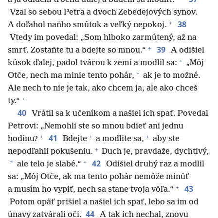
Vzal so sebou Petra a dvoch Zebedejových synov.
+
38
A doľahol naňho smútok a veľký nepokoj.
Vtedy im povedal: „Som hlboko zarmútený, až na
+
39
smrť. Zostaňte tu a bdejte so mnou.“
A odišiel
+
kúsok ďalej, padol tvárou k zemi a modlil sa:
„Môj
+
Otče, nech ma minie tento pohár,
ak je to možné.
Ale nech to nie je tak, ako chcem ja, ale ako chceš
+
ty.“
40
Vrátil sa k učeníkom a našiel ich spať. Povedal
Petrovi: „Nemohli ste so mnou bdieť ani jednu
+
+
+
41
hodinu?
Bdejte
a modlite sa,
aby ste
+
nepodľahli pokušeniu.
Duch je, pravdaže, dychtivý,
+
42
*
ale telo je slabé.“
Odišiel druhý raz a modlil
sa: „Môj Otče, ak ma tento pohár nemôže minúť
+
43
a musím ho vypiť, nech sa stane tvoja vôľa.“
Potom opäť prišiel a našiel ich spať, lebo sa im od
44
únavy zatvárali oči.
A tak ich nechal, znovu