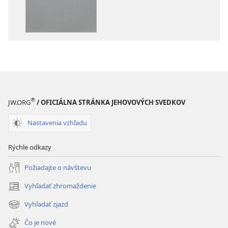
Biblia
–
–
Preklad
Preklad
nového
nového
sveta
sveta
(2019)
(2019)
®
JW.ORG
/ OFICIÁLNA STRÁNKA JEHOVOVÝCH SVEDKOV
Nastavenia vzhľadu
Rýchle odkazy
Požiadajte o návštevu
Vyhľadať zhromaždenie
(otvorí
nové
Vyhľadať zjazd
(otvorí
okno)
nové
Čo je nové