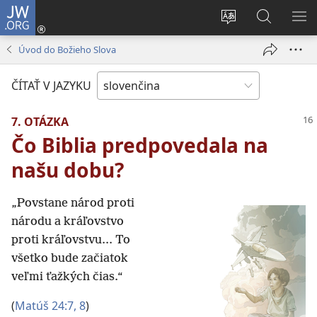
JW.ORG
Prihlásiť
sa
Zmeniť
Vyhľadáva
ZO
(otvorí
jazyk
na
PO
Úvod do Božieho Slova
nové
stránky
JW.ORG
okno)
ČÍTAŤ V JAZYKU
7. OTÁZKA
Čo Biblia predpovedala na
našu dobu?
„Povstane národ proti
národu a kráľovstvo
proti kráľovstvu... To
všetko bude začiatok
veľmi ťažkých čias.“
(
Matúš 24:7, 8
)