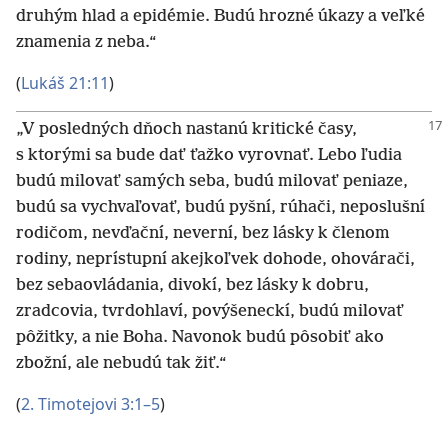
druhým hlad a epidémie. Budú hrozné úkazy a veľké
znamenia z neba.“
(
Lukáš 21:11
)
„V posledných dňoch nastanú kritické časy,
s ktorými sa bude dať ťažko vyrovnať. Lebo ľudia
budú milovať samých seba, budú milovať peniaze,
budú sa vychvaľovať, budú pyšní, rúhači, neposlušní
rodičom, nevďační, neverní, bez lásky k členom
rodiny, neprístupní akejkoľvek dohode, ohovárači,
bez sebaovládania, divokí, bez lásky k dobru,
zradcovia, tvrdohlaví, povýšeneckí, budú milovať
pôžitky, a nie Boha. Navonok budú pôsobiť ako
zbožní, ale nebudú tak žiť.“
(
2. Timotejovi 3:1–5
)