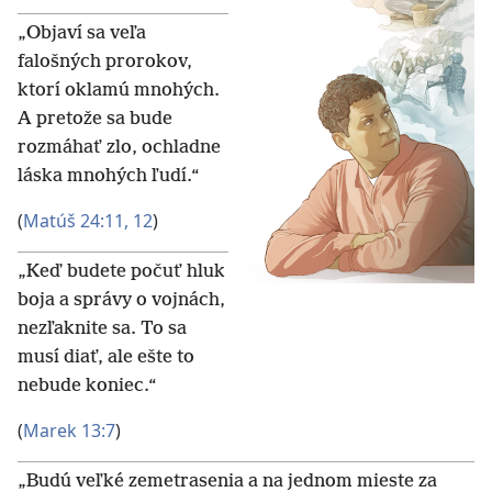
„Objaví sa veľa
falošných prorokov,
ktorí oklamú mnohých.
A pretože sa bude
rozmáhať zlo, ochladne
láska mnohých ľudí.“
(
Matúš 24:11, 12
)
„Keď budete počuť hluk
boja a správy o vojnách,
nezľaknite sa. To sa
musí diať, ale ešte to
nebude koniec.“
(
Marek 13:7
)
„Budú veľké zemetrasenia a na jednom mieste za