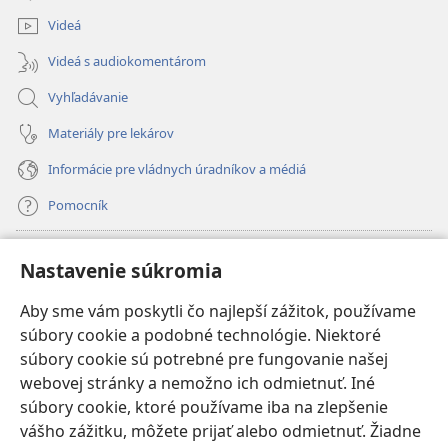
okno)
Videá
Videá s audiokomentárom
Vyhľadávanie
Materiály pre lekárov
Informácie pre vládnych úradníkov a médiá
Pomocník
Dary
(otvorí
Nastavenie súkromia
nové
okno)
Aby sme vám poskytli čo najlepší zážitok, používame
INTERNETOVÁ KNIŽNICA Strážnej veže
(otvorí
súbory cookie a podobné technológie. Niektoré
nové
®
JW Hub
súbory cookie sú potrebné pre fungovanie našej
okno)
(otvorí
webovej stránky a nemožno ich odmietnuť. Iné
nové
®
JW Library
okno)
súbory cookie, ktoré používame iba na zlepšenie
vášho zážitku, môžete prijať alebo odmietnuť. Žiadne
Watchtower Library