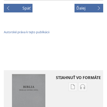
Späť
Ďalej
Autorské práva k tejto publikácii
STIAHNUŤ VO FORMÁTE
Možnosti
Možnosti
sťahovania
sťahovania
elektronických
audionahráv
publikácií
Biblia