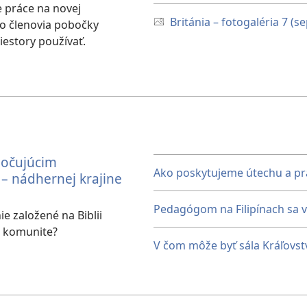
 práce na novej
Británia – fotogaléria 7 (
o členovia pobočky
riestory používať.
očujúcim
Ako poskytujeme útechu a p
 – nádhernej krajine
Pedagógom na Filipínach sa v
e založené na Biblii
 komunite?
V čom môže byť sála Kráľovst