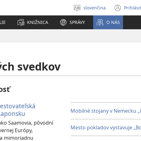
slovenčina
Prihlási
Výber
(otvo
jazyka
nové
LIE
KNIŽNICA
SPRÁVY
O NÁS
okno
ých svedkov
osť
estovateľská
Mobilné stojany v Nemecku „i
Laponsku
, ako Saamovia, pôvodní
Mesto pokladov vystavuje „Bo
vernej Európy,
na mimoriadnu