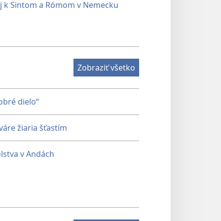
aj k Sintom a Rómom v Nemecku
Zobraziť všetko
obré dielo“
áre žiaria šťastím
lstva v Andách