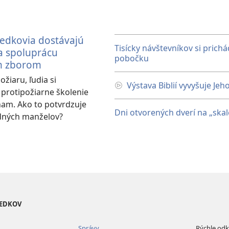
vedkovia dostávajú
Tisícky návštevníkov si prich
a spoluprácu
pobočku
m zborom
ožiaru, ľudia si
Výstava Biblií vyvyšuje J
protipožiarne školenie
nam. Ako to potvrdzuje
Dni otvorených dverí na „skal
dných manželov?
VEDKOV
Správy
Rýchle od