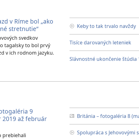
azd v Ríme bol „ako
Keby to tak trvalo navždy
né stretnutie“
hovových svedkov
Tisíce darovaných leteniek
o tagalsky to bol prvý
zd v ich rodnom jazyku.
Slávnostné ukončenie štúdia 1
fotogaléria 9
Británia – fotogaléria 8 (
 2019 až február
Spolupráca s Jehovovými 
o prebiehali