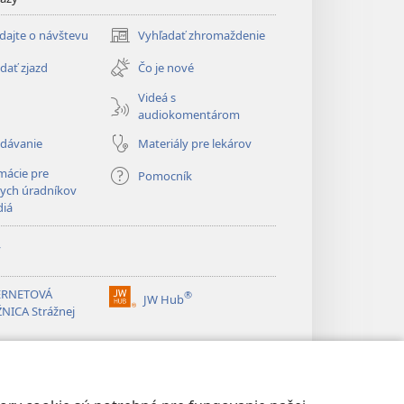
dajte o návštevu
Vyhľadať zhromaždenie
(otvorí
nové
dať zjazd
Čo je nové
okno)
Videá s
audiokomentárom
adávanie
Materiály pre lekárov
mácie pre
Pomocník
ych úradníkov
diá
y
ERNETOVÁ
®
JW Hub
(otvorí
NICA Strážnej
nové
okno)
®
ibrary
Watchtower Library