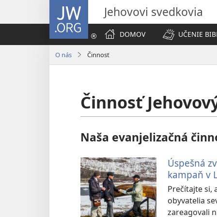
JW.ORG
Jehovovi svedkovia
DOMOV
UČENIE BIB
O nás
Činnosť
Činnosť Jehovov
Naša evanjelizačná činn
Úspešná zv
kampaň v 
Prečítajte si
obyvatelia se
zareagovali 