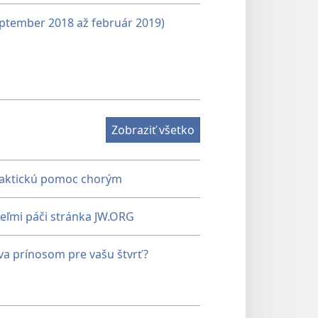
september 2018 až február 2019)
Zobraziť všetko
raktickú pomoc chorým
eľmi páči stránka JW.ORG
va prínosom pre vašu štvrť?