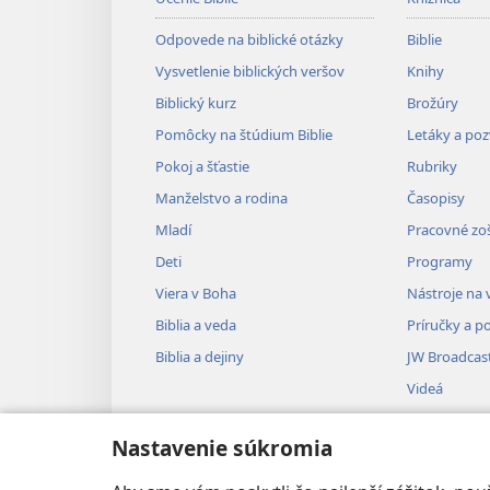
Odpovede na biblické otázky
Biblie
Vysvetlenie biblických veršov
Knihy
Biblický kurz
Brožúry
Pomôcky na štúdium Biblie
Letáky a po
Pokoj a šťastie
Rubriky
Manželstvo a rodina
Časopisy
Mladí
Pracovné zoš
Deti
Programy
Viera v Boha
Nástroje na 
Biblia a veda
Príručky a p
Biblia a dejiny
JW Broadcas
Videá
Hudba
Nastavenie súkromia
Audionahrá
Dramatizovan