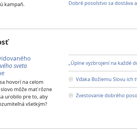
Dobré posolstvo sa dostáva 
kú kampaň.
osť
vidovaného
„Úplne vyzbrojení na každé d
vého sveta
ne
Vďaka Božiemu Slovu ich tv
 sa hovorí na celom
o slovo môže mať rôzne
Zvestovanie dobrého poso
a urobilo pre to, aby
rozumiteľná všetkým?