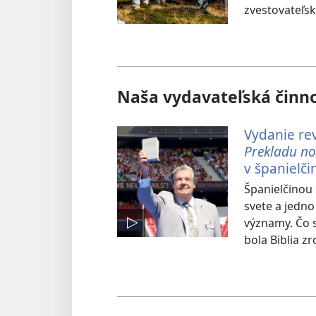
zvestovateľs
Naša vydavateľská činn
Vydanie re
Prekladu no
v španielči
Španielčinou
svete a jedn
významy. Čo s
bola Biblia z