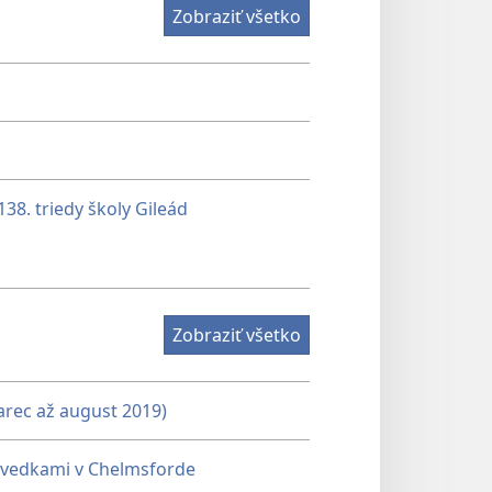
Zobraziť všetko
38. triedy školy Gileád
Zobraziť všetko
marec až august 2019)
svedkami v Chelmsforde