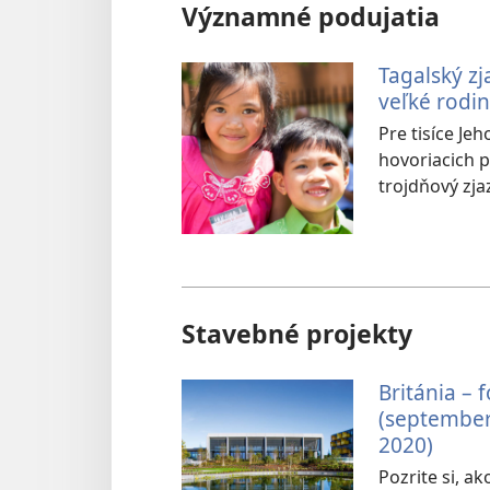
Významné podujatia
Tagalský zj
veľké rodin
Pre tisíce Je
hovoriacich p
trojdňový zja
Stavebné projekty
Británia – 
(september
2020)
Pozrite si, ak