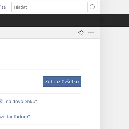
ť sa
rí
Hľadať
)
Zobraziť všetko
šli na dovolenku“
ží dar ľuďom“