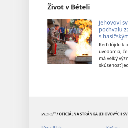
Život v Bételi
Jehovovi s
pochvalu z
s hasičský
Keď dôjde k p
uvedomia, že 
má veľký výz
skúsenosť je
®
JW.ORG
/ OFICIÁLNA STRÁNKA JEHOVOVÝCH S
Učenie Biblie
Knižnica