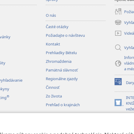
Požia
O nás
Vyhľa
(otvorí
Časté otázky
nové
Videá
Požiadajte o návštevu
okno)
zvánky
Kontakt
Vyhľ
Prehliadky Bételu
Infor
Zhromaždenia
ity
vládn
a mé
Pamätná slávnosť
Regionálne zjazdy
vyhľadávanie
Dar
(otvorí
Činnosť
okyny
nové
Zo života
®
okno)
ting
INT
KNIŽ
Prehľad o krajinách
(otvorí
veže
nové
okno)
JW L
vky drám
é čítanie Biblie