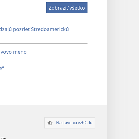
Zobraziť všetko
ádzajú pozrieť Stredoamerickú
ehovovo meno
e“
Nastavenia vzhľadu
kazy