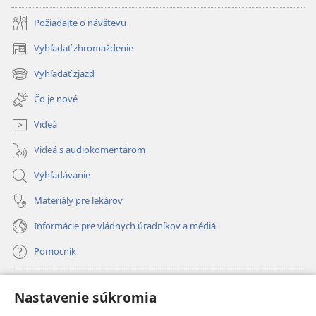
Požiadajte o návštevu
Vyhľadať zhromaždenie
(otvorí
nové
Vyhľadať zjazd
(otvorí
okno)
nové
Čo je nové
okno)
Videá
Videá s audiokomentárom
Vyhľadávanie
Materiály pre lekárov
Informácie pre vládnych úradníkov a médiá
Pomocník
Dary
(otvorí
Nastavenie súkromia
nové