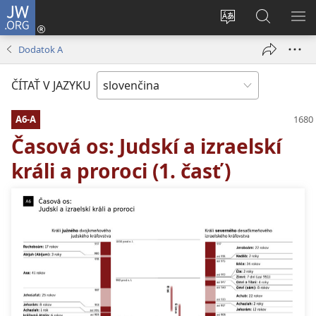
JW.ORG
Prihlásiť
sa
Zmeniť
Vyhľadáva
ZO
(otvorí
jazyk
na
PO
Dodatok A
nové
stránky
JW.ORG
okno)
ČÍTAŤ V JAZYKU
A6-A
Časová os: Judskí a izraelskí
králi a proroci (1. časť)