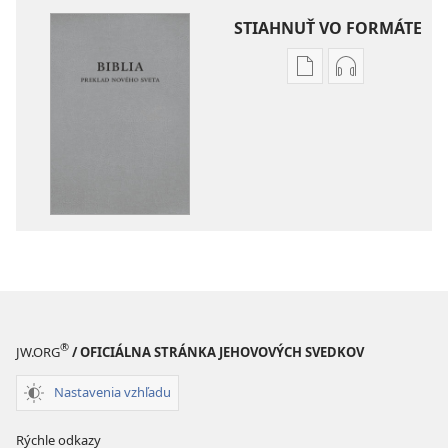
STIAHNUŤ VO FORMÁTE
Možnosti
Možnosti
sťahovania
sťahovania
elektronických
audionahráv
publikácií
Biblia
Biblia
–
–
Preklad
Preklad
nového
nového
sveta
sveta
(2019)
(2019)
®
JW.ORG
/ OFICIÁLNA STRÁNKA JEHOVOVÝCH SVEDKOV
Nastavenia vzhľadu
Rýchle odkazy