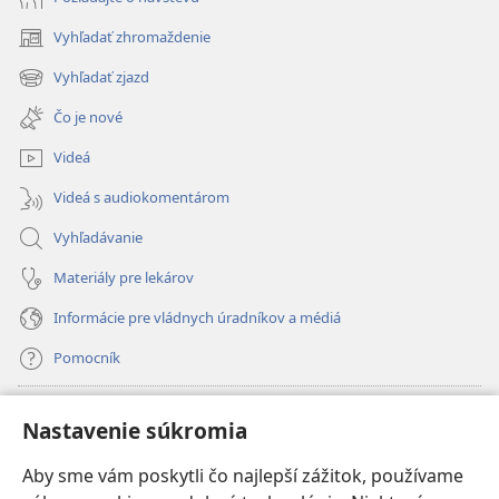
Vyhľadať zhromaždenie
(otvorí
nové
Vyhľadať zjazd
(otvorí
okno)
nové
Čo je nové
okno)
Videá
Videá s audiokomentárom
Vyhľadávanie
Materiály pre lekárov
Informácie pre vládnych úradníkov a médiá
Pomocník
Dary
(otvorí
Nastavenie súkromia
nové
okno)
Aby sme vám poskytli čo najlepší zážitok, používame
INTERNETOVÁ KNIŽNICA Strážnej veže
(otvorí