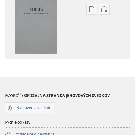
Možnosti
Možnosti
sťahovania
sťahovania
elektronických
audionahráv
publikácií
Biblia
Biblia
–
–
Preklad
Preklad
nového
nového
sveta
sveta
(2019)
(2019)
®
JW.ORG
/ OFICIÁLNA STRÁNKA JEHOVOVÝCH SVEDKOV
Nastavenia vzhľadu
Rýchle odkazy
Požiadajte o návštevu