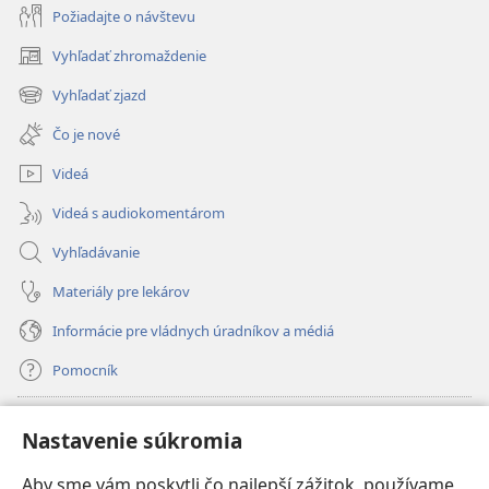
Požiadajte o návštevu
Vyhľadať zhromaždenie
(otvorí
nové
Vyhľadať zjazd
(otvorí
okno)
nové
Čo je nové
okno)
Videá
Videá s audiokomentárom
Vyhľadávanie
Materiály pre lekárov
Informácie pre vládnych úradníkov a médiá
Pomocník
Dary
(otvorí
Nastavenie súkromia
nové
okno)
Aby sme vám poskytli čo najlepší zážitok, používame
INTERNETOVÁ KNIŽNICA Strážnej veže