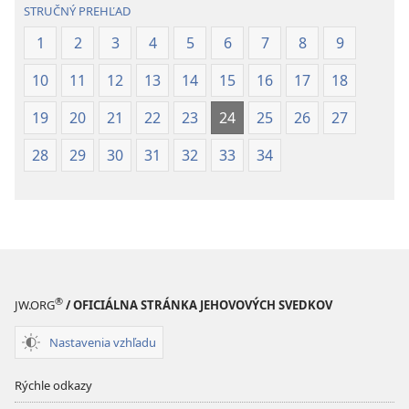
STRUČNÝ PREHĽAD
1
2
3
4
5
6
7
8
9
10
11
12
13
14
15
16
17
18
19
20
21
22
23
24
25
26
27
28
29
30
31
32
33
34
®
JW.ORG
/ OFICIÁLNA STRÁNKA JEHOVOVÝCH SVEDKOV
Nastavenia vzhľadu
Rýchle odkazy