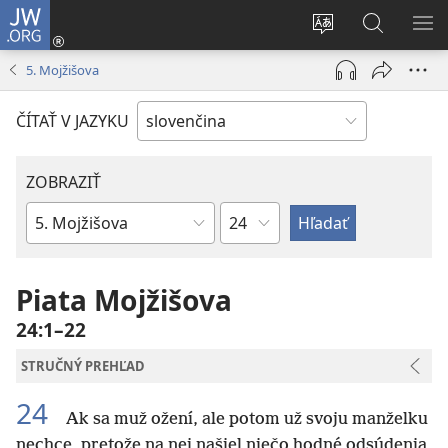
JW.ORG
Prihlásiť
sa
Zmeniť
Vyhľadáva
ZO
(otvorí
jazyk
na
PO
5. Mojžišova
nové
stránky
JW.ORG
okno)
ČÍTAŤ V JAZYKU
ZOBRAZIŤ
Kapitola
Biblická
kniha
Piata Mojžišova
24:1–22
STRUČNÝ PREHĽAD
24
Ak sa muž ožení, ale potom už svoju manželku
nechce, pretože na nej našiel niečo hodné odsúdenia,