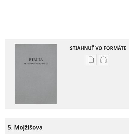
STIAHNUŤ VO FORMÁTE
Možnosti
Možnosti
sťahovania
sťahovania
elektronických
audionahráv
publikácií
Biblia
Biblia
–
–
Preklad
Preklad
nového
nového
sveta
sveta
(2019)
5. Mojžišova
(2019)