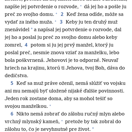
+
napíše jej potvrdenie o rozvode,
dá jej ho a pošle ju
+
2
preč zo svojho domu.
Keď žena odíde, môže sa
+
3
vydať za iného muža.
Keby ju ten druhý muž
*
znenávidel
a napísal jej potvrdenie o rozvode, dal
jej ho a poslal ju preč zo svojho domu alebo keby
4
zomrel,
potom si ju jej prvý manžel, ktorý ju
poslal preč, nesmie znova vziať za manželku, lebo
bola poškvrnená. Jehovovi je to odporné. Neuvaľ
hriech na krajinu, ktorú ti Jehova, tvoj Boh, dáva do
dedičstva.
5
Keď sa muž práve oženil, nemá slúžiť vo vojsku
ani mu nemajú byť uložené nijaké ďalšie povinnosti.
Jeden rok zostane doma, aby sa mohol tešiť so
+
svojou manželkou.
6
Nikto nemá zobrať do zálohu ručný mlyn alebo
+
vrchný mlynský kameň,
pretože by tak zobral do
*
zálohu to, čo je nevyhnutné pre život.