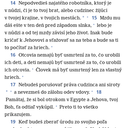
14
Nepodvedieš najatého robotníka, ktorý je
v núdzi, či je to tvoj brat, alebo cudzinec žijúci
+
15
*
v tvojej krajine, v tvojich mestách.
Mzdu mu
+
dáš ešte v ten deň pred západom slnka,
lebo je
v núdzi a od tej mzdy závisí jeho život. Inak bude
kričať k Jehovovi a sťažovať sa na teba a bude sa ti
+
to počítať za hriech.
16
Otcovia nemajú byť usmrtení za to, čo urobili
ich deti, a deti nemajú byť usmrtené za to, čo urobili
+
ich otcovia.
Človek má byť usmrtený len za vlastný
+
hriech.
17
Nebudeš porušovať práva cudzinca ani siroty
+
+
18
*
a nevezmeš do zálohu odev vdovy.
Pamätaj, že si bol otrokom v Egypte a Jehova, tvoj
+
Boh, ťa odtiaľ vykúpil.
Preto ti to všetko
prikazujem.
19
Keď budeš zberať úrodu zo svojho poľa