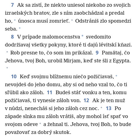
7
Ak sa zistí, že niekto uniesol niekoho zo svojich
izraelských bratov, zle s ním zaobchádzal a predal
+
+
ho,
únosca musí zomrieť.
Odstrániš zlo spomedzi
+
seba.
8
*
V prípade malomocenstva
svedomito
dodržiavaj všetky pokyny, ktoré ti dajú lévitskí kňazi.
+
9
Rob presne to, čo som im prikázal.
Pamätaj, čo
Jehova, tvoj Boh, urobil Mirjam, keď ste šli z Egypta.
+
+
10
Keď svojmu blížnemu niečo požičiavaš,
nevojdeš do jeho domu, aby si od neho vzal to, čo ti
11
sľúbil ako záloh.
Budeš stáť vonku a ten, komu
12
požičiavaš, ti vynesie záloh von.
Ak je ten muž
+
13
v núdzi, nenecháš si jeho záloh cez noc.
Po
západe slnka mu záloh vrátiš, aby mohol ísť spať vo
+
svojom odeve
a žehnal ti. Jehova, tvoj Boh, to bude
považovať za dobrý skutok.