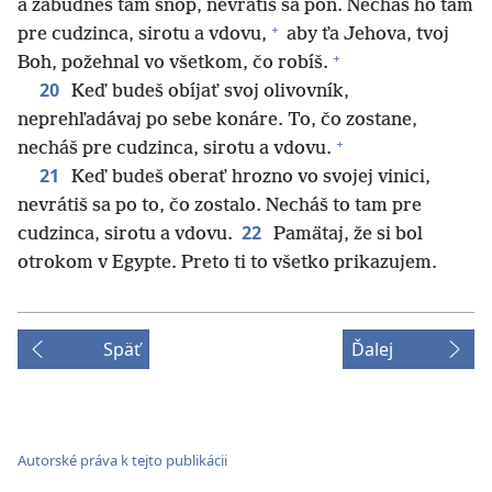
a zabudneš tam snop, nevrátiš sa poň. Necháš ho tam
+
pre cudzinca, sirotu a vdovu,
aby ťa Jehova, tvoj
+
Boh, požehnal vo všetkom, čo robíš.
20
Keď budeš obíjať svoj olivovník,
neprehľadávaj po sebe konáre. To, čo zostane,
+
necháš pre cudzinca, sirotu a vdovu.
21
Keď budeš oberať hrozno vo svojej vinici,
nevrátiš sa po to, čo zostalo. Necháš to tam pre
22
cudzinca, sirotu a vdovu.
Pamätaj, že si bol
otrokom v Egypte. Preto ti to všetko prikazujem.
Späť
Ďalej
Autorské práva k tejto publikácii