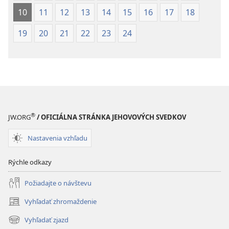
10
11
12
13
14
15
16
17
18
19
20
21
22
23
24
®
JW.ORG
/ OFICIÁLNA STRÁNKA JEHOVOVÝCH SVEDKOV
Nastavenia vzhľadu
Rýchle odkazy
Požiadajte o návštevu
Vyhľadať zhromaždenie
(otvorí
nové
Vyhľadať zjazd
(otvorí
okno)