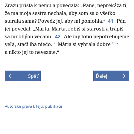
Zrazu prišla k nemu a povedala: „Pane, neprekáža ti,
že ma moja sestra nechala, aby som sa o všetko
41
starala sama? Povedz jej, aby mi pomohla.“
Pán
jej povedal: „Marta, Marta, robíš si starosti a trápiš
42
sa mnohými vecami.
Ale my toho nepotrebujeme
+
*
*
veľa, stačí iba niečo.
Mária si vybrala dobre
a nikto jej to nevezme.“
Späť
Ďalej
Autorské práva k tejto publikácii