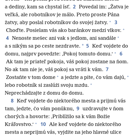
2
a dediny, kam sa chystal ísť.
Povedal im: „Žatva je
veľká, ale robotníkov je málo. Preto proste Pána
+
3
žatvy, aby poslal robotníkov do svojej žatvy.
+
Choďte. Posielam vás ako baránkov medzi vlkov.
+
4
Nenoste mešec ani vak s jedlom, ani sandále
5
*
a s nikým sa po ceste nezdravte.
Keď vojdete do
+
6
domu, najprv povedzte: ‚Pokoj tomuto domu.‘
Ak tam je priateľ pokoja, váš pokoj zostane na ňom.
7
No ak tam nie je, váš pokoj sa vráti k vám.
+
+
Zostaňte v tom dome
a jedzte a pite, čo vám dajú,
+
lebo robotník si zaslúži svoju mzdu.
Neprechádzajte z domu do domu.
8
Keď vojdete do niektorého mesta a prijmú vás
9
tam, jedzte, čo vám ponúknu,
uzdravujte v ňom
chorých a hovorte: ‚Priblížilo sa k vám Božie
+
10
Kráľovstvo.‘
Ale keď vojdete do niektorého
mesta a neprijmú vás, vyjdite na jeho hlavné ulice