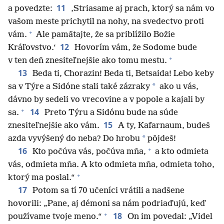
11
a povedzte:
‚Striasame aj prach, ktorý sa nám vo
vašom meste prichytil na nohy, na svedectvo proti
+
vám.
Ale pamätajte, že sa priblížilo Božie
12
Kráľovstvo.‘
Hovorím vám, že Sodome bude
+
v ten deň znesiteľnejšie ako tomu mestu.
13
Beda ti, Chorazin! Beda ti, Betsaida! Lebo keby
*
sa v Týre a Sidóne stali také zázraky
ako u vás,
dávno by sedeli vo vrecovine a v popole a kajali by
+
14
sa.
Preto Týru a Sidónu bude na súde
15
znesiteľnejšie ako vám.
A ty, Kafarnaum, budeš
*
azda vyvýšený do neba? Do hrobu
pôjdeš!
+
16
Kto počúva vás, počúva mňa,
a kto odmieta
vás, odmieta mňa. A kto odmieta mňa, odmieta toho,
+
ktorý ma poslal.“
17
Potom sa tí 70 učeníci vrátili a nadšene
hovorili: „Pane, aj démoni sa nám podriaďujú, keď
+
18
používame tvoje meno.“
On im povedal: „Videl