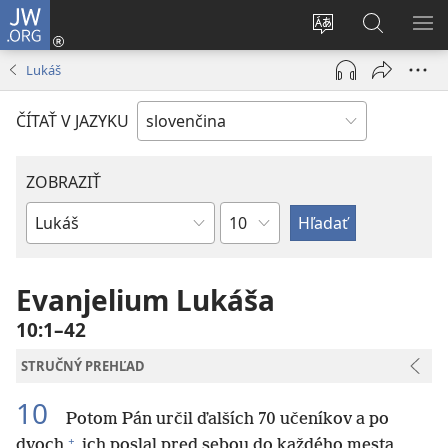
JW.ORG
Prihlásiť
sa
Zmeniť
Vyhľadáva
ZO
(otvorí
jazyk
na
PO
Lukáš
nové
stránky
JW.ORG
okno)
ČÍTAŤ V JAZYKU
ZOBRAZIŤ
Kapitola
Biblická
kniha
Evanjelium Lukáša
10:1–42
STRUČNÝ PREHĽAD
10
Potom Pán určil ďalších 70 učeníkov a po
+
dvoch
ich poslal pred sebou do každého mesta