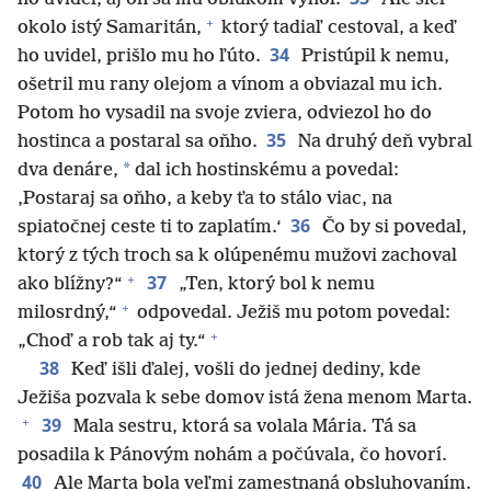
+
okolo istý Samaritán,
ktorý tadiaľ cestoval, a keď
34
ho uvidel, prišlo mu ho ľúto.
Pristúpil k nemu,
ošetril mu rany olejom a vínom a obviazal mu ich.
Potom ho vysadil na svoje zviera, odviezol ho do
35
hostinca a postaral sa oňho.
Na druhý deň vybral
*
dva denáre,
dal ich hostinskému a povedal:
‚Postaraj sa oňho, a keby ťa to stálo viac, na
36
spiatočnej ceste ti to zaplatím.‘
Čo by si povedal,
ktorý z tých troch sa k olúpenému mužovi zachoval
+
37
ako blížny?“
„Ten, ktorý bol k nemu
+
milosrdný,“
odpovedal. Ježiš mu potom povedal:
+
„Choď a rob tak aj ty.“
38
Keď išli ďalej, vošli do jednej dediny, kde
Ježiša pozvala k sebe domov istá žena menom Marta.
+
39
Mala sestru, ktorá sa volala Mária. Tá sa
posadila k Pánovým nohám a počúvala, čo hovorí.
40
Ale Marta bola veľmi zamestnaná obsluhovaním.