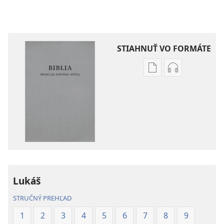
STIAHNUŤ VO FORMÁTE
Možnosti
Možnosti
sťahovania
sťahovania
elektronických
audionahráv
publikácií
Biblia
Biblia
–
–
Preklad
Preklad
nového
nového
sveta
sveta
(2019)
Lukáš
(2019)
STRUČNÝ PREHĽAD
1
2
3
4
5
6
7
8
9