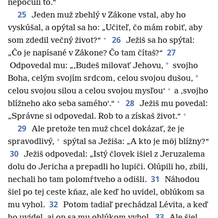
nepočuli to.“
25
Jeden muž zbehlý v Zákone vstal, aby ho
vyskúšal, a opýtal sa ho: „Učiteľ, čo mám robiť, aby
+
26
som zdedil večný život?“
Ježiš sa ho spýtal:
27
„Čo je napísané v Zákone? Čo tam čítaš?“
*
Odpovedal mu: „‚Budeš milovať Jehovu,
svojho
*
Boha, celým svojím srdcom, celou svojou dušou,
+
celou svojou silou a celou svojou mysľou‘
a ‚svojho
+
28
blížneho ako seba samého‘.“
Ježiš mu povedal:
+
„Správne si odpovedal. Rob to a získaš život.“
29
Ale pretože ten muž chcel dokázať, že je
+
spravodlivý,
spýtal sa Ježiša: „A kto je môj blížny?“
30
Ježiš odpovedal: „Istý človek išiel z Jeruzalema
dolu do Jericha a prepadli ho lupiči. Olúpili ho, zbili,
31
nechali ho tam polomŕtveho a odišli.
Náhodou
šiel po tej ceste kňaz, ale keď ho uvidel, oblúkom sa
32
mu vyhol.
Potom tadiaľ prechádzal Lévita, a keď
33
ho uvidel, aj on sa mu oblúkom vyhol.
Ale šiel