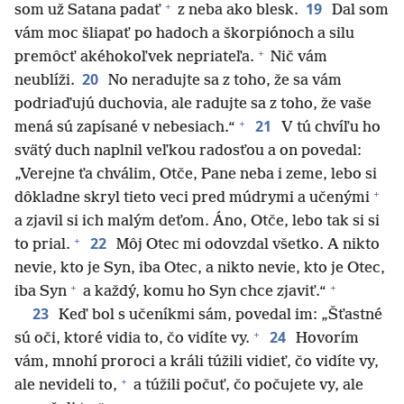
+
19
som už Satana padať
z neba ako blesk.
Dal som
vám moc šliapať po hadoch a škorpiónoch a silu
+
premôcť akéhokoľvek nepriateľa.
Nič vám
20
neublíži.
No neradujte sa z toho, že sa vám
podriaďujú duchovia, ale radujte sa z toho, že vaše
+
21
mená sú zapísané v nebesiach.“
V tú chvíľu ho
svätý duch naplnil veľkou radosťou a on povedal:
„Verejne ťa chválim, Otče, Pane neba i zeme, lebo si
+
dôkladne skryl tieto veci pred múdrymi a učenými
a zjavil si ich malým deťom. Áno, Otče, lebo tak si si
+
22
to prial.
Môj Otec mi odovzdal všetko. A nikto
nevie, kto je Syn, iba Otec, a nikto nevie, kto je Otec,
+
+
iba Syn
a každý, komu ho Syn chce zjaviť.“
23
Keď bol s učeníkmi sám, povedal im: „Šťastné
+
24
sú oči, ktoré vidia to, čo vidíte vy.
Hovorím
vám, mnohí proroci a králi túžili vidieť, čo vidíte vy,
+
ale nevideli to,
a túžili počuť, čo počujete vy, ale