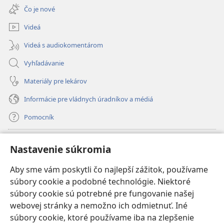
nové
Čo je nové
okno)
Videá
Videá s audiokomentárom
Vyhľadávanie
Materiály pre lekárov
Informácie pre vládnych úradníkov a médiá
Pomocník
Dary
(otvorí
Nastavenie súkromia
nové
okno)
Aby sme vám poskytli čo najlepší zážitok, používame
INTERNETOVÁ KNIŽNICA Strážnej veže
(otvorí
súbory cookie a podobné technológie. Niektoré
nové
®
JW Hub
súbory cookie sú potrebné pre fungovanie našej
okno)
(otvorí
webovej stránky a nemožno ich odmietnuť. Iné
nové
®
JW Library
okno)
súbory cookie, ktoré používame iba na zlepšenie