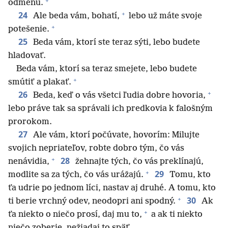
+
odmenu.
+
24
Ale beda vám, bohatí,
lebo už máte svoje
+
potešenie.
25
Beda vám, ktorí ste teraz sýti, lebo budete
hladovať.
Beda vám, ktorí sa teraz smejete, lebo budete
+
smútiť a plakať.
+
26
Beda, keď o vás všetci ľudia dobre hovoria,
lebo práve tak sa správali ich predkovia k falošným
prorokom.
27
Ale vám, ktorí počúvate, hovorím: Milujte
svojich nepriateľov, robte dobro tým, čo vás
+
28
nenávidia,
žehnajte tých, čo vás preklínajú,
+
29
modlite sa za tých, čo vás urážajú.
Tomu, kto
ťa udrie po jednom líci, nastav aj druhé. A tomu, kto
+
30
ti berie vrchný odev, neodopri ani spodný.
Ak
+
ťa niekto o niečo prosí, daj mu to,
a ak ti niekto
niečo zoberie, nežiadaj to späť.