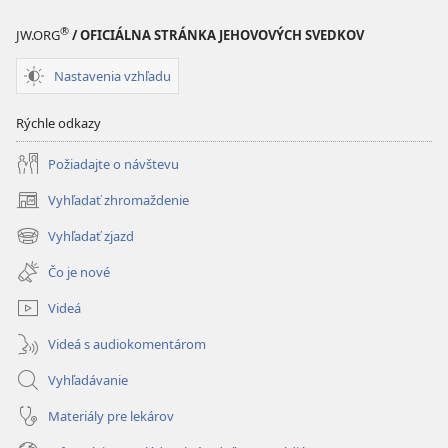
®
JW.ORG
/ OFICIÁLNA STRÁNKA JEHOVOVÝCH SVEDKOV
Nastavenia vzhľadu
Rýchle odkazy
Požiadajte o návštevu
Vyhľadať zhromaždenie
(otvorí
nové
Vyhľadať zjazd
(otvorí
okno)
nové
Čo je nové
okno)
Videá
Videá s audiokomentárom
Vyhľadávanie
Materiály pre lekárov