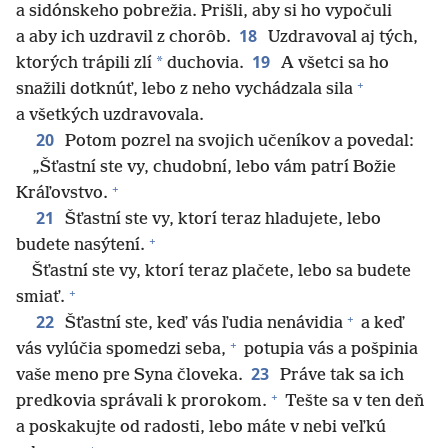
a sidónskeho pobrežia. Prišli, aby si ho vypočuli
18
a aby ich uzdravil z chorôb.
Uzdravoval aj tých,
19
*
ktorých trápili zlí
duchovia.
A všetci sa ho
+
snažili dotknúť, lebo z neho vychádzala sila
a všetkých uzdravovala.
20
Potom pozrel na svojich učeníkov a povedal:
„Šťastní ste vy, chudobní, lebo vám patrí Božie
+
Kráľovstvo.
21
Šťastní ste vy, ktorí teraz hladujete, lebo
+
budete nasýtení.
Šťastní ste vy, ktorí teraz plačete, lebo sa budete
+
smiať.
+
22
Šťastní ste, keď vás ľudia nenávidia
a keď
+
vás vylúčia spomedzi seba,
potupia vás a pošpinia
23
vaše meno pre Syna človeka.
Práve tak sa ich
+
predkovia správali k prorokom.
Tešte sa v ten deň
a poskakujte od radosti, lebo máte v nebi veľkú