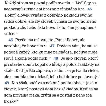
+
Každý strom sa pozná podľa ovocia.
Veď figy sa
45
neoberajú z tŕnia ani hrozno z tŕnistého kra.
Dobrý človek vynáša z dobrého pokladu svojho
srdca dobré, ale zlý človek vynáša zo svojho zlého
pokladu zlé. Lebo ústa hovoria to, čím je naplnené
+
srdce.
46
Prečo ma oslovujete ‚Pane! Pane!‘, ale
+
47
nerobíte, čo hovorím?
Poviem vám, komu sa
podobá každý, kto ku mne prichádza, počúva moje
+
48
slová a koná podľa nich:
Je ako človek, ktorý
pri stavbe domu kopal do hĺbky a položil základy na
skale. Keď prišla záplava, na dom sa privalila rieka,
+
ale nemohla ním otriasť, lebo bol dobre postavený.
+
49
Kto však počúva a nekoná podľa toho,
je ako
človek, ktorý postavil dom bez základov. Keď sa na
dom privalila rieka, zrútil sa a zostali z neho iba
trosky.“