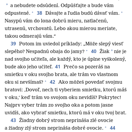
*
a nebudete odsúdení. Odpúšťajte a bude vám
+
+
38
odpustené.
Dávajte a ľudia budú dávať vám.
Nasypú vám do lona dobrú mieru, natlačenú,
utrasenú, vrchovatú. Lebo akou mierou meriate,
takou odmerajú vám.“
39
Potom im uviedol príklady: „Môže slepý viesť
+
40
*
slepého? Nespadnú obaja do jamy?
Žiak
nie je
nad svojho učiteľa, ale každý, kto je úplne vyškolený,
41
bude ako jeho učiteľ.
Prečo sa pozeráš na
smietku v oku svojho brata, ale trám vo vlastnom
+
42
oku si nevšímaš?
Ako môžeš povedať svojmu
bratovi: ‚Dovoľ, nech ti vyberiem smietku, ktorú máš
v oku,‘ keď trám vo svojom oku nevidíš? Pokrytec!
Najprv vyber trám zo svojho oka a potom jasne
uvidíš, ako vybrať smietku, ktorú má v oku tvoj brat.
43
Žiadny dobrý strom neprináša zlé ovocie
+
44
a žiadny zlý strom neprináša dobré ovocie.