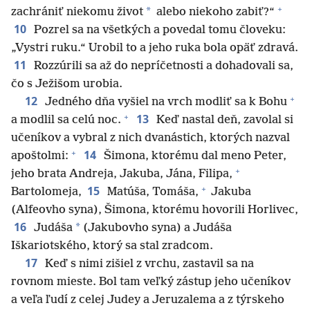
+
*
zachrániť niekomu život
alebo niekoho zabiť?“
10
Pozrel sa na všetkých a povedal tomu človeku:
„Vystri ruku.“ Urobil to a jeho ruka bola opäť zdravá.
11
Rozzúrili sa až do nepríčetnosti a dohadovali sa,
čo s Ježišom urobia.
+
12
Jedného dňa vyšiel na vrch modliť sa k Bohu
+
13
a modlil sa celú noc.
Keď nastal deň, zavolal si
učeníkov a vybral z nich dvanástich, ktorých nazval
+
14
apoštolmi:
Šimona, ktorému dal meno Peter,
+
jeho brata Andreja, Jakuba, Jána, Filipa,
+
15
Bartolomeja,
Matúša, Tomáša,
Jakuba
(Alfeovho syna), Šimona, ktorému hovorili Horlivec,
16
*
Judáša
(Jakubovho syna) a Judáša
Iškariotského, ktorý sa stal zradcom.
17
Keď s nimi zišiel z vrchu, zastavil sa na
rovnom mieste. Bol tam veľký zástup jeho učeníkov
a veľa ľudí z celej Judey a Jeruzalema a z týrskeho