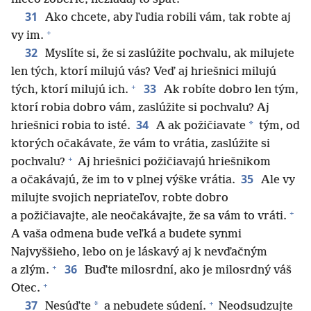
31
Ako chcete, aby ľudia robili vám, tak robte aj
+
vy im.
32
Myslíte si, že si zaslúžite pochvalu, ak milujete
len tých, ktorí milujú vás? Veď aj hriešnici milujú
+
33
tých, ktorí milujú ich.
Ak robíte dobro len tým,
ktorí robia dobro vám, zaslúžite si pochvalu? Aj
34
*
hriešnici robia to isté.
A ak požičiavate
tým, od
ktorých očakávate, že vám to vrátia, zaslúžite si
+
pochvalu?
Aj hriešnici požičiavajú hriešnikom
35
a očakávajú, že im to v plnej výške vrátia.
Ale vy
milujte svojich nepriateľov, robte dobro
+
a požičiavajte, ale neočakávajte, že sa vám to vráti.
A vaša odmena bude veľká a budete synmi
Najvyššieho, lebo on je láskavý aj k nevďačným
+
36
a zlým.
Buďte milosrdní, ako je milosrdný váš
+
Otec.
+
37
*
Nesúďte
a nebudete súdení.
Neodsudzujte