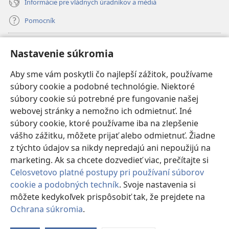
Informácie pre vládnych úradníkov a médiá
Pomocník
Dary
(otvorí
Nastavenie súkromia
nové
okno)
Aby sme vám poskytli čo najlepší zážitok, používame
INTERNETOVÁ KNIŽNICA Strážnej veže
(otvorí
súbory cookie a podobné technológie. Niektoré
nové
®
JW Hub
súbory cookie sú potrebné pre fungovanie našej
okno)
(otvorí
webovej stránky a nemožno ich odmietnuť. Iné
nové
®
JW Library
okno)
súbory cookie, ktoré používame iba na zlepšenie
vášho zážitku, môžete prijať alebo odmietnuť. Žiadne
Watchtower Library
z týchto údajov sa nikdy nepredajú ani nepoužijú na
marketing. Ak sa chcete dozvedieť viac, prečítajte si
Celosvetovo platné postupy pri používaní súborov
cookie a podobných techník
. Svoje nastavenia si
môžete kedykoľvek prispôsobiť tak, že prejdete na
Copyright
© 2026 Watch Tower Bible and Tract Society of Pennsylvania.
PODMIENKY POUŽÍVANIA
|
OCHRANA SÚKROMIA
|
NASTAVENIE
Ochrana súkromia
.
Zo
SÚKROMIA
o