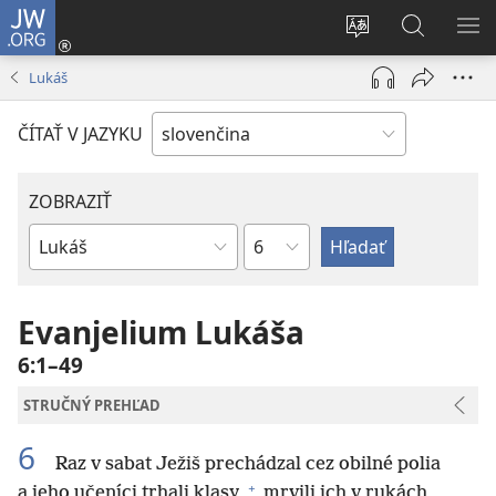
JW.ORG
Prihlásiť
sa
Zmeniť
Vyhľadáva
ZO
(otvorí
jazyk
na
PO
Lukáš
nové
stránky
JW.ORG
okno)
ČÍTAŤ V JAZYKU
ZOBRAZIŤ
Kapitola
Biblická
kniha
Evanjelium Lukáša
6:1–49
STRUČNÝ PREHĽAD
6
Raz v sabat Ježiš prechádzal cez obilné polia
+
a jeho učeníci trhali klasy,
mrvili ich v rukách