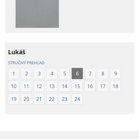
elektronických
audionahráv
publikácií
Biblia
Biblia
–
–
Preklad
Preklad
nového
nového
sveta
sveta
(2019)
Lukáš
(2019)
STRUČNÝ PREHĽAD
1
2
3
4
5
6
7
8
9
10
11
12
13
14
15
16
17
18
19
20
21
22
23
24