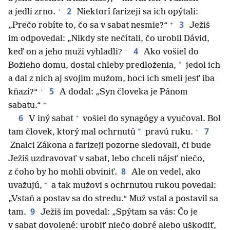
+
2
a jedli zrno.
Niektorí farizeji sa ich opýtali:
+
3
„Prečo robíte to, čo sa v sabat nesmie?“
Ježiš
im odpovedal: „Nikdy ste nečítali, čo urobil Dávid,
+
4
keď on a jeho muži vyhladli?
Ako vošiel do
*
Božieho domu, dostal chleby predloženia,
jedol ich
a dal z nich aj svojim mužom, hoci ich smeli jesť iba
+
5
kňazi?“
A dodal: „Syn človeka je Pánom
+
sabatu.“
+
6
V iný sabat
vošiel do synagógy a vyučoval. Bol
+
7
*
tam človek, ktorý mal ochrnutú
pravú ruku.
Znalci Zákona a farizeji pozorne sledovali, či bude
Ježiš uzdravovať v sabat, lebo chceli nájsť niečo,
8
z čoho by ho mohli obviniť.
Ale on vedel, ako
+
uvažujú,
a tak mužovi s ochrnutou rukou povedal:
„Vstaň a postav sa do stredu.“ Muž vstal a postavil sa
9
tam.
Ježiš im povedal: „Spýtam sa vás: Čo je
v sabat dovolené: urobiť niečo dobré alebo uškodiť,