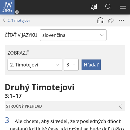
JW.ORG
Prihlásiť
sa
Zmeniť
Vyhľadáva
ZO
(otvorí
jazyk
na
PO
2. Timotejovi
nové
stránky
JW.ORG
okno)
ČÍTAŤ V JAZYKU
ZOBRAZIŤ
Kapitola
Biblická
kniha
Druhý Timotejovi
3:1–17
STRUČNÝ PREHĽAD
3
Ale chcem, aby si vedel, že v posledných dňoch
+
nastanú kritické časy, s ktorými sa bude dať ťažko