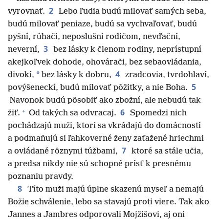
2
vyrovnať.
Lebo ľudia budú milovať samých seba,
budú milovať peniaze, budú sa vychvaľovať, budú
pyšní, rúhači, neposlušní rodičom, nevďační,
3
neverní,
bez lásky k členom rodiny, neprístupní
akejkoľvek dohode, ohovárači, bez sebaovládania,
4
*
divokí,
bez lásky k dobru,
zradcovia, tvrdohlaví,
5
povýšeneckí, budú milovať pôžitky, a nie Boha.
Navonok budú pôsobiť ako zbožní, ale nebudú tak
+
6
žiť.
Od takých sa odvracaj.
Spomedzi nich
pochádzajú muži, ktorí sa vkrádajú do domácností
a podmaňujú si ľahkoverné ženy zaťažené hriechmi
7
a ovládané rôznymi túžbami,
ktoré sa stále učia,
a predsa nikdy nie sú schopné prísť k presnému
poznaniu pravdy.
8
Títo muži majú úplne skazenú myseľ a nemajú
Božie schválenie, lebo sa stavajú proti viere. Tak ako
Jannes a Jambres odporovali Mojžišovi, aj oni