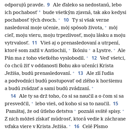
9
odporujú pravde.
Ale ďaleko sa nedostanú, lebo
*
ich pochabosť
bude všetkým zjavná, tak ako kedysi
+
10
pochabosť tých dvoch.
Ty si však verne
+
nasledoval moje učenie, môj spôsob života,
môj
cieľ, moju vieru, moju trpezlivosť, moju lásku a moju
11
vytrvalosť.
Vieš aj o prenasledovaní a utrpení,
+
+
+
ktoré som zažil v Antiochii,
Ikóniu
a Lystre.
Ale
+
12
Pán ma z toho všetkého vyslobodil.
Veď všetci,
čo chcú žiť v oddanosti Bohu ako učeníci Krista
+
13
Ježiša, budú prenasledovaní.
Ale zlí ľudia
a podvodníci budú postupovať od zlého k horšiemu
+
a budú zvádzať a sami budú zvádzaní.
14
Ale ty sa drž toho, čo si sa naučil a o čom si sa
+
15
presvedčil,
lebo vieš, od koho si sa to naučil.
+
+
Pamätaj, že od útleho detstva
poznáš sväté spisy.
Z nich môžeš získať múdrosť, ktorá vedie k záchrane
+
16
vďaka viere v Krista Ježiša.
Celé Písmo