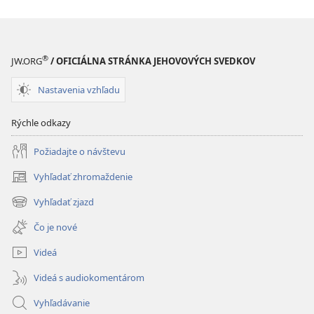
®
JW.ORG
/ OFICIÁLNA STRÁNKA JEHOVOVÝCH SVEDKOV
Nastavenia vzhľadu
Rýchle odkazy
Požiadajte o návštevu
Vyhľadať zhromaždenie
(otvorí
nové
Vyhľadať zjazd
(otvorí
okno)
nové
Čo je nové
okno)
Videá
Videá s audiokomentárom
Vyhľadávanie