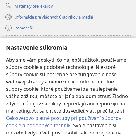
Materiály pre lekárov
Informácie pre vládnych úradníkov a médiá
Pomocník
Dary
(otvorí
Nastavenie súkromia
nové
okno)
Aby sme vám poskytli čo najlepší zážitok, používame
INTERNETOVÁ KNIŽNICA Strážnej veže
(otvorí
súbory cookie a podobné technológie. Niektoré
nové
®
JW Hub
súbory cookie sú potrebné pre fungovanie našej
okno)
(otvorí
webovej stránky a nemožno ich odmietnuť. Iné
nové
®
JW Library
okno)
súbory cookie, ktoré používame iba na zlepšenie
vášho zážitku, môžete prijať alebo odmietnuť. Žiadne
Watchtower Library
z týchto údajov sa nikdy nepredajú ani nepoužijú na
marketing. Ak sa chcete dozvedieť viac, prečítajte si
Celosvetovo platné postupy pri používaní súborov
cookie a podobných techník
. Svoje nastavenia si
môžete kedykoľvek prispôsobiť tak, že prejdete na
Copyright
© 2026 Watch Tower Bible and Tract Society of Pennsylvania.