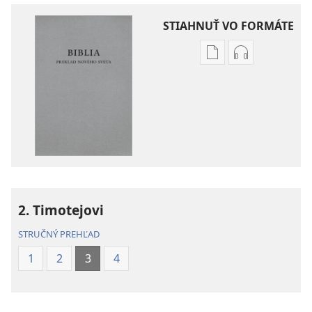
STIAHNUŤ VO FORMÁTE
Možnosti
Možnosti
sťahovania
sťahovania
elektronických
audionahráv
publikácií
Biblia
Biblia
–
–
Preklad
Preklad
nového
nového
sveta
sveta
(2019)
2. Timotejovi
(2019)
STRUČNÝ PREHĽAD
1
2
3
4