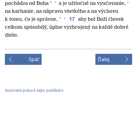
+
+
*
pochádza od Boha
a je užitočné na vyučovanie,
na karhanie, na nápravu všetkého a na výchovu
+
17
*
k tomu, čo je správne,
aby bol Boží človek
celkom spôsobilý, úplne vyzbrojený na každé dobré
dielo.
Späť
Ďalej
Autorské práva k tejto publikácii