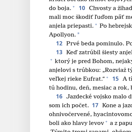
10
+
do boja.
Chvosty a žihad
mali moc škodiť ľuďom päť m
+
anjela priepasti.
Po hebrejsk
*
Apollyon.
12
Prvé beda pominulo. Po
13
Keď zatrúbil šiesty anjel
+
ktorý je pred Bohom, nejaký
anjelovi s trúbkou: „Rozviaž tý
15
+
veľkej rieke Eufrat.“
A tí
tú hodinu, deň, mesiac a rok, b
16
Jazdecké vojsko malo d
17
som ich počet.
Kone a jazd
ohnivočervené, hyacintovomod
+
boli ako hlavy levov
a z papu