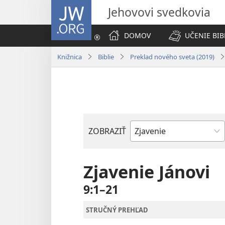
JW.ORG
Jehovovi svedkovia
DOMOV
UČENIE BIB
Knižnica
Biblie
Preklad nového sveta (2019)
ZOBRAZIŤ
Biblická
kniha
Zjavenie Jánovi
9:1–21
STRUČNÝ PREHĽAD