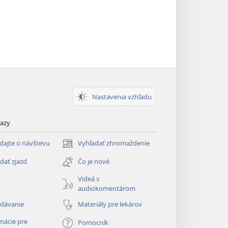
Nastavenia vzhľadu
kazy
dajte o návštevu
Vyhľadať zhromaždenie
(otvorí
nové
dať zjazd
Čo je nové
okno)
Videá s
audiokomentárom
adávanie
Materiály pre lekárov
mácie pre
Pomocník