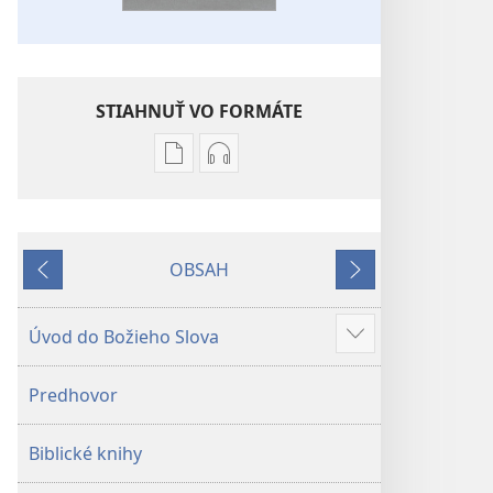
STIAHNUŤ VO FORMÁTE
Možnosti
Možnosti
sťahovania
sťahovania
elektronických
audionahrávok
publikácií
Biblia
OBSAH
Biblia
–
Späť
Ďalej
–
Preklad
Preklad
nového
Úvod do Božieho Slova
Zobraziť
nového
sveta
viac
sveta
(2019)
Predhovor
(2019)
Biblické knihy