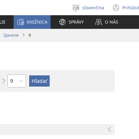
slovenčina
Prihlási
Výber
(otvo
jazyka
nové
LIE
KNIŽNICA
SPRÁVY
O NÁS
okno
Zjavenie
9
Kapitola