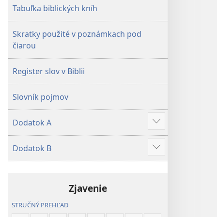
Tabuľka biblických kníh
Skratky použité v poznámkach pod
čiarou
Register slov v Biblii
Slovník pojmov
Dodatok A
Zobraziť
viac
Dodatok B
Zobraziť
viac
Zjavenie
STRUČNÝ PREHĽAD