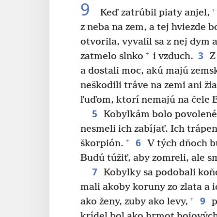
9
+
Keď zatrúbil piaty anjel,
z neba na zem, a tej hviezde b
otvorila, vyvalil sa z nej dy
3
+
zatmelo slnko
i vzduch.
Z 
a dostali moc, akú majú zems
neškodili tráve na zemi ani ži
ľuďom, ktorí nemajú na čele B
5
Kobylkám bolo povolené, 
nesmeli ich zabíjať. Ich trápe
6
+
škorpión.
V tých dňoch bu
Budú túžiť, aby zomreli, ale s
7
Kobylky sa podobali koň
mali akoby koruny zo zlata a i
9
+
ako ženy, zuby ako levy,
p
krídel bol ako hrmot bojových