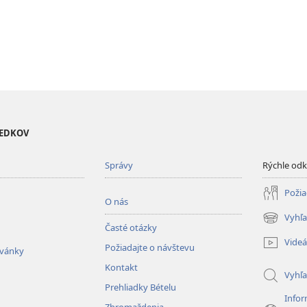
VEDKOV
Správy
Rýchle od
Požia
O nás
Vyhľa
(otvorí
Časté otázky
nové
Videá
Požiadajte o návštevu
okno)
zvánky
Kontakt
Vyhľ
Prehliadky Bételu
Infor
Zhromaždenia