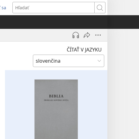
ť sa
rí
Hľadať
)
ČÍTAŤ V JAZYKU