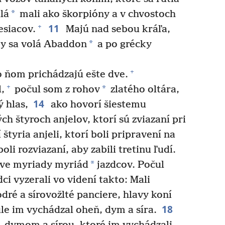
*
lá
mali ako škorpióny a v chvostoch
11
+
esiacov.
Majú nad sebou kráľa,
*
y sa volá Abaddon
a po grécky
+
 ňom prichádzajú ešte dve.
+
*
,
počul som z rohov
zlatého oltára,
14
 hlas,
ako hovorí šiestemu
ch štyroch anjelov, ktorí sú zviazaní pri
 štyria anjeli, ktorí boli pripravení na
oli rozviazaní, aby zabili tretinu ľudí.
*
ve myriady myriád
jazdcov. Počul
ci vyzerali vo videní takto: Mali
ré a sírovožlté panciere, hlavy koní
18
le im vychádzal oheň, dym a síra.