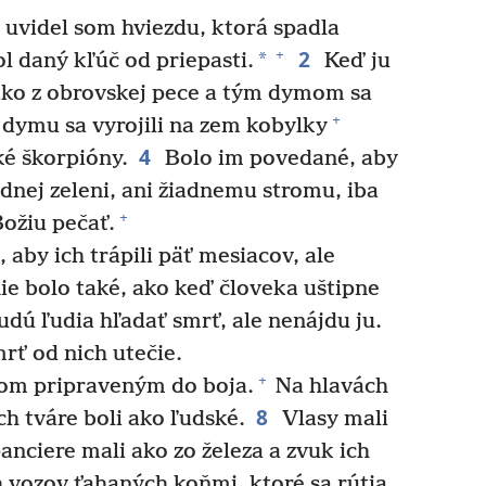
uvidel som hviezdu, ktorá spadla
2
+
*
ol daný kľúč od priepasti.
Keď ju
m ako z obrovskej pece a tým dymom sa
+
dymu sa vyrojili na zem kobylky
4
ké škorpióny.
Bolo im povedané, aby
adnej zeleni, ani žiadnemu stromu, iba
+
ožiu pečať.
aby ich trápili päť mesiacov, ale
nie bolo také, ako keď človeka uštipne
dú ľudia hľadať smrť, ale nenájdu ju.
mrť od nich utečie.
+
om pripraveným do boja.
Na hlavách
8
ch tváre boli ako ľudské.
Vlasy mali
anciere mali ako zo železa a zvuk ich
 vozov ťahaných koňmi, ktoré sa rútia