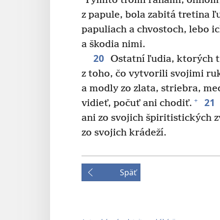
Týmito tromi ranami, ohňom,
z papule, bola zabitá tretina ľ
papuliach a chvostoch, lebo i
a škodia nimi.
20
Ostatní ľudia, ktorých t
z toho, čo vytvorili svojimi 
a modly zo zlata, striebra, m
21
+
vidieť, počuť ani chodiť.
ani zo svojich špiritistických 
zo svojich krádeží.
Späť