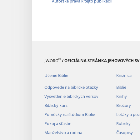
Autorské práva k tejto publikácii
®
JW.ORG
/ OFICIÁLNA STRÁNKA JEHOVOVÝCH S
Učenie Biblie
Knižnica
Odpovede na biblické otázky
Biblie
Vysvetlenie biblických veršov
Knihy
Biblický kurz
Brožúry
Pomôcky na štúdium Biblie
Letáky a po
Pokoj a šťastie
Rubriky
Manželstvo a rodina
Časopisy