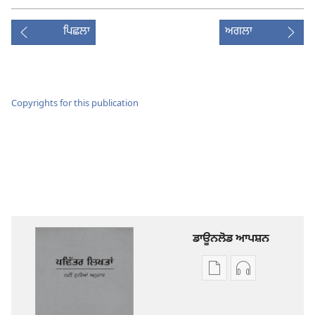
ਪਿਛਲਾ
ਅਗਲਾ
Copyrights for this publication
ਡਾਊਨਲੋਡ ਆਪਸ਼ਨ
ਡਿਜੀਟਲ
ਆਡੀਓ
ਪ੍ਰਕਾਸ਼ਨ
ਰਿਕਾਰਡਿੰਗ
ਲਈ
ਲਈ