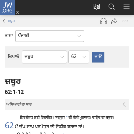
JW.ORG
ਲਾਗ-
ਸਾਈਟ
JW.ORG
ਮੈਨ
ਇਨ
ਦੀ
ʼਤੇ
ਦਿਖ
(opens
ਜ਼ਬੂਰ
ਭਾਸ਼ਾ
ਖੋਜ
new
ਬਦਲੋ
ਕਰੋ
window)
ਭਾਸ਼ਾ
Chapter
ਦਿਖਾਓ
ਬਾਈਬਲ
ਦੀ
ਕਿਤਾਬ
ਜ਼ਬੂਰ
62:1-12
ਅਧਿਆਵਾਂ ਦਾ ਸਾਰ
ਨਿਰਦੇਸ਼ਕ ਲਈ ਹਿਦਾਇਤ। ਯਦੂਥੂਨ
*
ਦੀ ਸ਼ੈਲੀ ਮੁਤਾਬਕ। ਦਾਊਦ ਦਾ ਜ਼ਬੂਰ।
62
ਮੈਂ ਚੁੱਪ-ਚਾਪ ਪਰਮੇਸ਼ੁਰ ਦੀ ਉਡੀਕ ਕਰਦਾ ਹਾਂ।