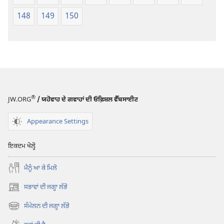
148
149
150
®
JW.ORG
/ ਯਹੋਵਾਹ ਦੇ ਗਵਾਹਾਂ ਦੀ ਓਫ਼ਿਸ਼ਲ ਵੈੱਬਸਾਈਟ
Appearance Settings
ਇਕਦਮ ਖੋਲ੍ਹੋ
ਮੈਨੂੰ ਆ ਕੇ ਮਿਲੋ
ਸਭਾਵਾਂ ਦੀ ਜਗ੍ਹਾ ਲੱਭੋ
(opens
new
ਸੰਮੇਲਨ ਦੀ ਜਗ੍ਹਾ ਲੱਭੋ
(opens
window)
new