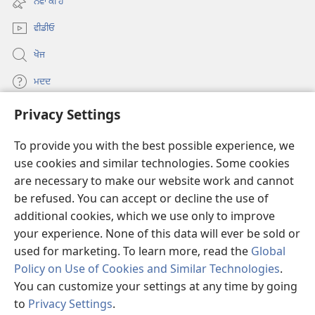
ਨਵਾਂ ਕੀ ਹੈ
window)
ਵੀਡੀਓ
ਖੋਜ
ਮਦਦ
Privacy Settings
ਦਾਨ
(opens
new
To provide you with the best possible experience, we
window)
Watchtower ONLINE LIBRARY™
use cookies and similar technologies. Some cookies
(opens
new
are necessary to make our website work and cannot
®
JW Hub
window)
be refused. You can accept or decline the use of
(opens
new
additional cookies, which we use only to improve
®
JW Library
window)
your experience. None of this data will ever be sold or
used for marketing. To learn more, read the
Global
Policy on Use of Cookies and Similar Technologies
.
You can customize your settings at any time by going
Copyright
© 2026 Watch Tower Bible and Tract Society of Pennsylvania.
to
Privacy Settings
.
ਵਰਤੋਂ ਦੀਆਂ ਸ਼ਰਤਾਂ
|
ਪ੍ਰਾਈਵੇਸੀ ਪਾਲਸੀ
|
PRIVACY SETTINGS