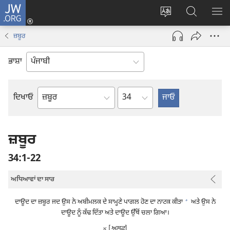
JW.ORG
ਲਾਗ-
ਸਾਈਟ
JW.ORG
ਮੈਨ
ਇਨ
ਦੀ
ʼਤੇ
ਦਿਖ
(opens
ਜ਼ਬੂਰ
ਭਾਸ਼ਾ
ਖੋਜ
new
ਬਦਲੋ
ਕਰੋ
window)
ਭਾਸ਼ਾ
Chapter
ਦਿਖਾਓ
ਬਾਈਬਲ
ਦੀ
ਕਿਤਾਬ
ਜ਼ਬੂਰ
34:1-22
ਅਧਿਆਵਾਂ ਦਾ ਸਾਰ
+
ਦਾਊਦ ਦਾ ਜ਼ਬੂਰ ਜਦ ਉਸ ਨੇ ਅਬੀਮਲਕ ਦੇ ਸਾਮ੍ਹਣੇ ਪਾਗਲ ਹੋਣ ਦਾ ਨਾਟਕ ਕੀਤਾ
ਅਤੇ ਉਸ ਨੇ
ਦਾਊਦ ਨੂੰ ਕੱਢ ਦਿੱਤਾ ਅਤੇ ਦਾਊਦ ਉੱਥੋਂ ਚਲਾ ਗਿਆ।
[
ਅਲਫ਼
]
א