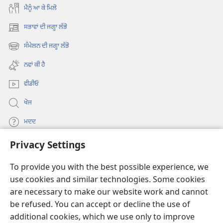
ਮੈਨੂੰ ਆ ਕੇ ਮਿਲੋ
ਸਭਾਵਾਂ ਦੀ ਜਗ੍ਹਾ ਲੱਭੋ
(opens
new
ਸੰਮੇਲਨ ਦੀ ਜਗ੍ਹਾ ਲੱਭੋ
(opens
window)
new
ਨਵਾਂ ਕੀ ਹੈ
window)
ਵੀਡੀਓ
ਖੋਜ
ਮਦਦ
Privacy Settings
ਦਾਨ
(opens
new
To provide you with the best possible experience, we
window)
Watchtower ONLINE LIBRARY™
use cookies and similar technologies. Some cookies
(opens
are necessary to make our website work and cannot
new
®
JW Hub
window)
be refused. You can accept or decline the use of
(opens
new
additional cookies, which we use only to improve
®