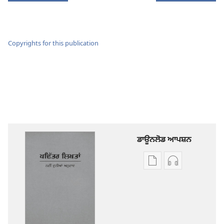
Copyrights for this publication
ਡਾਊਨਲੋਡ ਆਪਸ਼ਨ
ਡਿਜੀਟਲ
ਆਡੀਓ
ਪ੍ਰਕਾਸ਼ਨ
ਰਿਕਾਰਡਿੰਗ
ਲਈ
ਲਈ
ਡਾਊਨਲੋਡ
ਡਾਊਨਲੋਡ
ਆਪਸ਼ਨ
ਆਪਸ਼ਨ