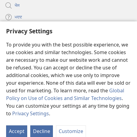
ਖੋਜ
ਮਦਦ
Privacy Settings
ਦਾਨ
(opens
new
To provide you with the best possible experience, we
window)
Watchtower ONLINE LIBRARY™
use cookies and similar technologies. Some cookies
(opens
are necessary to make our website work and cannot
new
®
JW Hub
window)
be refused. You can accept or decline the use of
(opens
new
additional cookies, which we use only to improve
®
JW Library
window)
your experience. None of this data will ever be sold or
used for marketing. To learn more, read the
Global
Policy on Use of Cookies and Similar Technologies
.
You can customize your settings at any time by going
Copyright
© 2026 Watch Tower Bible and Tract Society of Pennsylvania.
to
Privacy Settings
.
S
ਵਰਤੋਂ ਦੀਆਂ ਸ਼ਰਤਾਂ
|
ਪ੍ਰਾਈਵੇਸੀ ਪਾਲਸੀ
|
PRIVACY SETTINGS
Ta
Accept
Decline
Customize
of