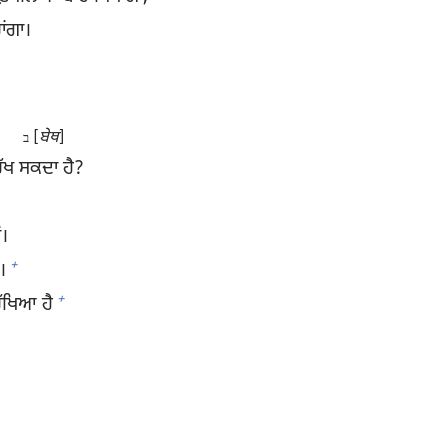
ਾਂਗਾ।
[
ਬੇਥ
]
ב
ਰੱਖ ਸਕਦਾ ਹੈ?
ਂ।
+
।
+
ਰੱਖਿਆ ਹੈ