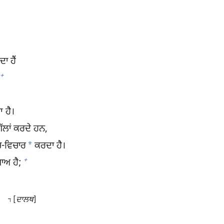
ਾ ਹੈਂ
+
ਆ ਹੈ।
ਗੱਲਾਂ ਕਰਦੇ ਹਨ,
*
ੋਚ-ਵਿਚਾਰ
ਕਰਦਾ ਹੈ।
+
ਾਅ ਹੈ;
[
ਦਾਲਥ
]
ד