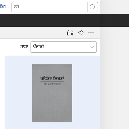
-ਇਨ
pens
ਲੱਭੋ
w
ndow)
ਭਾਸ਼ਾ