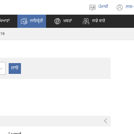
ਪੰਜਾਬੀ
ਲਾਗ
ਭਾਸ਼ਾ
(o
ਚੁਣੋ
ne
ਖਿਆਵਾਂ
ਲਾਇਬ੍ਰੇਰੀ
ਖ਼ਬਰਾਂ
ਸਾਡੇ ਬਾਰੇ
wi
119
er