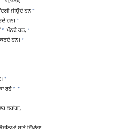
[
ਅਲਫ਼
]
א
*
ਿੰਦਗੀ ਜੀਉਂਦੇ ਹਨ
+
ਕਰਦੇ ਹਨ।
+
*
ਂ
ਮੰਨਦੇ ਹਨ,
+
਼ ਕਰਦੇ ਹਨ।
+
ਣ।
+
*
ਕਾ ਰਹੇ
ਿਚਾਰ ਕਰਾਂਗਾ,
ਫ਼ੈਸਲਿਆਂ ਬਾਰੇ ਸਿੱਖਾਂਗਾ,