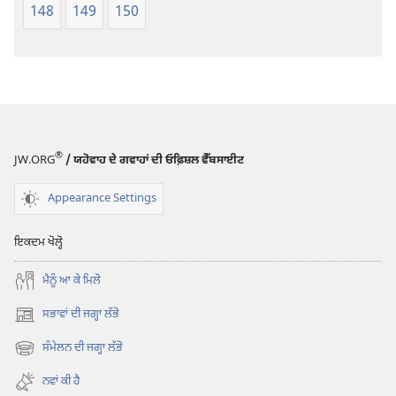
148
149
150
®
JW.ORG
/ ਯਹੋਵਾਹ ਦੇ ਗਵਾਹਾਂ ਦੀ ਓਫ਼ਿਸ਼ਲ ਵੈੱਬਸਾਈਟ
Appearance Settings
ਇਕਦਮ ਖੋਲ੍ਹੋ
ਮੈਨੂੰ ਆ ਕੇ ਮਿਲੋ
ਸਭਾਵਾਂ ਦੀ ਜਗ੍ਹਾ ਲੱਭੋ
(opens
new
ਸੰਮੇਲਨ ਦੀ ਜਗ੍ਹਾ ਲੱਭੋ
(opens
window)
new
ਨਵਾਂ ਕੀ ਹੈ
window)