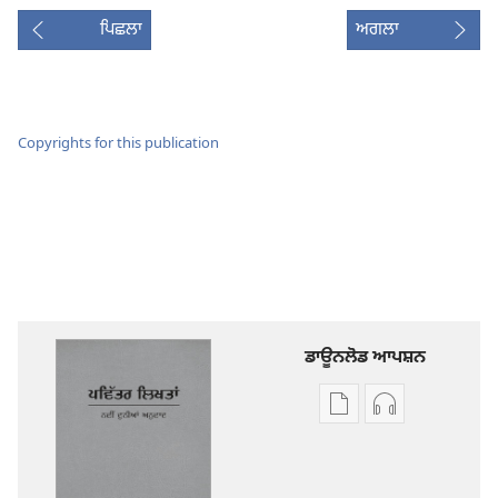
ਪਿਛਲਾ
ਅਗਲਾ
Copyrights for this publication
ਡਾਊਨਲੋਡ ਆਪਸ਼ਨ
ਡਿਜੀਟਲ
ਆਡੀਓ
ਪ੍ਰਕਾਸ਼ਨ
ਰਿਕਾਰਡਿੰਗ
ਲਈ
ਲਈ