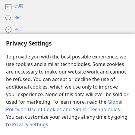
ਵੀਡੀਓ
ਖੋਜ
ਮਦਦ
Privacy Settings
ਦਾਨ
(opens
new
To provide you with the best possible experience, we
window)
Watchtower ONLINE LIBRARY™
use cookies and similar technologies. Some cookies
(opens
are necessary to make our website work and cannot
new
®
JW Hub
window)
be refused. You can accept or decline the use of
(opens
new
additional cookies, which we use only to improve
®
JW Library
window)
your experience. None of this data will ever be sold or
used for marketing. To learn more, read the
Global
Policy on Use of Cookies and Similar Technologies
.
You can customize your settings at any time by going
Copyright
© 2026 Watch Tower Bible and Tract Society of Pennsylvania.
to
Privacy Settings
.
S
ਵਰਤੋਂ ਦੀਆਂ ਸ਼ਰਤਾਂ
|
ਪ੍ਰਾਈਵੇਸੀ ਪਾਲਸੀ
|
PRIVACY SETTINGS