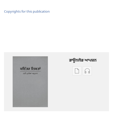
Copyrights for this publication
ਡਾਊਨਲੋਡ ਆਪਸ਼ਨ
ਡਿਜੀਟਲ
ਆਡੀਓ
ਪ੍ਰਕਾਸ਼ਨ
ਰਿਕਾਰਡਿੰਗ
ਲਈ
ਲਈ
ਡਾਊਨਲੋਡ
ਡਾਊਨਲੋਡ
ਆਪਸ਼ਨ
ਆਪਸ਼ਨ
ਪਵਿੱਤਰ
ਪਵਿੱਤਰ
ਲਿਖਤਾਂ
ਲਿਖਤਾਂ