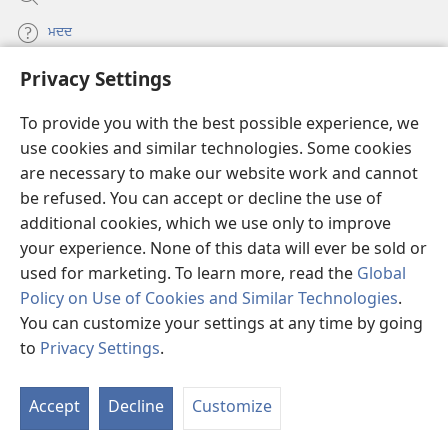
ਮਦਦ
Privacy Settings
ਦਾਨ
(opens
new
To provide you with the best possible experience, we
window)
Watchtower ONLINE LIBRARY™
use cookies and similar technologies. Some cookies
(opens
are necessary to make our website work and cannot
new
®
JW Hub
window)
be refused. You can accept or decline the use of
(opens
new
additional cookies, which we use only to improve
®
JW Library
window)
your experience. None of this data will ever be sold or
used for marketing. To learn more, read the
Global
Policy on Use of Cookies and Similar Technologies
.
You can customize your settings at any time by going
Copyright
© 2026 Watch Tower Bible and Tract Society of Pennsylvania.
to
Privacy Settings
.
S
ਵਰਤੋਂ ਦੀਆਂ ਸ਼ਰਤਾਂ
|
ਪ੍ਰਾਈਵੇਸੀ ਪਾਲਸੀ
|
PRIVACY SETTINGS
Ta
Accept
Decline
Customize
of
Co