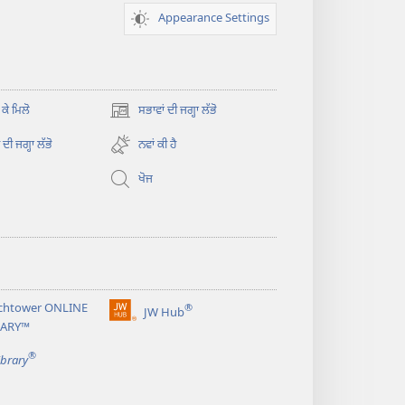
Appearance Settings
 ਕੇ ਮਿਲੋ
ਸਭਾਵਾਂ ਦੀ ਜਗ੍ਹਾ ਲੱਭੋ
(opens
new
ਦੀ ਜਗ੍ਹਾ ਲੱਭੋ
ਨਵਾਂ ਕੀ ਹੈ
window)
ਖੋਜ
chtower ONLINE
®
JW Hub
(opens
RARY™
new
®
window)
ibrary