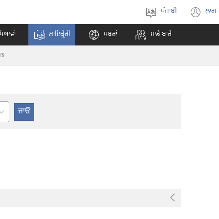
ਪੰਜਾਬੀ
ਲਾਗ
ਭਾਸ਼ਾ
(o
ਚੁਣੋ
ne
ਖਿਆਵਾਂ
ਲਾਇਬ੍ਰੇਰੀ
ਖ਼ਬਰਾਂ
ਸਾਡੇ ਬਾਰੇ
wi
93
er