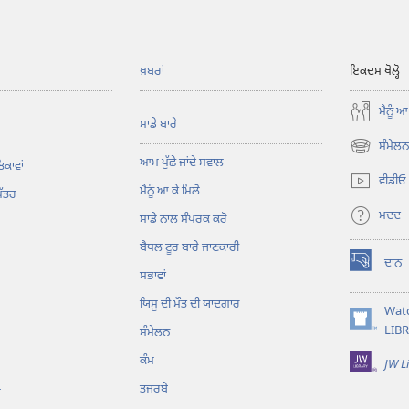
ਖ਼ਬਰਾਂ
ਇਕਦਮ ਖੋਲ੍ਹੋ
ਮੈਨੂੰ ਆ
ਸਾਡੇ ਬਾਰੇ
ਸੰਮੇਲਨ 
(opens
ਆਮ ਪੁੱਛੇ ਜਾਂਦੇ ਸਵਾਲ
ਿਕਾਵਾਂ
new
ਵੀਡੀਓ
ਮੈਨੂੰ ਆ ਕੇ ਮਿਲੋ
window)
ਪੱਤਰ
ਮਦਦ
ਸਾਡੇ ਨਾਲ ਸੰਪਰਕ ਕਰੋ
ਬੈਥਲ ਟੂਰ ਬਾਰੇ ਜਾਣਕਾਰੀ
ਦਾਨ
(opens
ਸਭਾਵਾਂ
new
ਯਿਸੂ ਦੀ ਮੌਤ ਦੀ ਯਾਦਗਾਰ
window)
Wat
(opens
LIB
ਸੰਮੇਲਨ
new
ਕੰਮ
JW L
window)
ਤਜਰਬੇ
ਗ