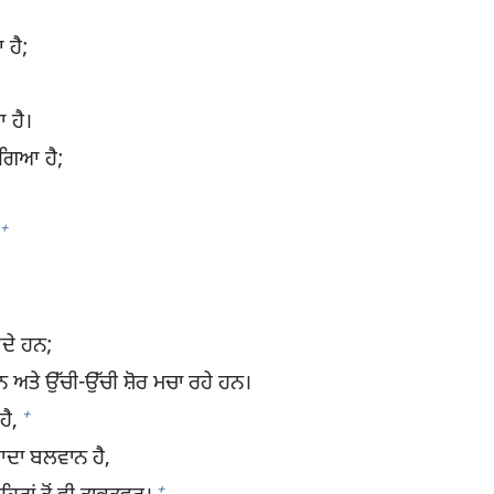
 ਹੈ;
 ਹੈ।
 ਗਿਆ ਹੈ;
*
+
ਦੇ ਹਨ;
ਅਤੇ ਉੱਚੀ-ਉੱਚੀ ਸ਼ੋਰ ਮਚਾ ਰਹੇ ਹਨ।
+
ੈ,
਼ਿਆਦਾ ਬਲਵਾਨ ਹੈ,
+