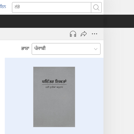
-ਇਨ
pens
ਲੱਭੋ
w
ndow)
ਭਾਸ਼ਾ