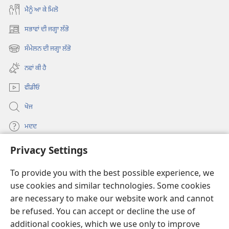
ਮੈਨੂੰ ਆ ਕੇ ਮਿਲੋ
ਸਭਾਵਾਂ ਦੀ ਜਗ੍ਹਾ ਲੱਭੋ
(opens
new
ਸੰਮੇਲਨ ਦੀ ਜਗ੍ਹਾ ਲੱਭੋ
(opens
window)
new
ਨਵਾਂ ਕੀ ਹੈ
window)
ਵੀਡੀਓ
ਖੋਜ
ਮਦਦ
Privacy Settings
ਦਾਨ
(opens
new
To provide you with the best possible experience, we
window)
Watchtower ONLINE LIBRARY™
use cookies and similar technologies. Some cookies
(opens
new
are necessary to make our website work and cannot
®
JW Hub
window)
be refused. You can accept or decline the use of
(opens
new
additional cookies, which we use only to improve
®