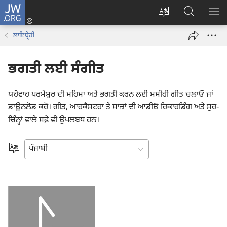
JW.ORG
ਲਾਗ-
ਸਾਈਟ
JW.ORG
ਮੈਨ
ਇਨ
ਦੀ
ʼਤੇ
ਦਿਖ
(opens
ਲਾਇਬ੍ਰੇਰੀ
ਭਾਸ਼ਾ
ਖੋਜ
new
ਬਦਲੋ
ਕਰੋ
window)
ਭਗਤੀ ਲਈ ਸੰਗੀਤ
ਯਹੋਵਾਹ ਪਰਮੇਸ਼ੁਰ ਦੀ ਮਹਿਮਾ ਅਤੇ ਭਗਤੀ ਕਰਨ ਲਈ ਮਸੀਹੀ ਗੀਤ ਚਲਾਓ ਜਾਂ
ਡਾਊਨਲੋਡ ਕਰੋ। ਗੀਤ, ਆਰਕੈਸਟਰਾ ਤੇ ਸਾਜ਼ਾਂ ਦੀ ਆਡੀਓ ਰਿਕਾਰਡਿੰਗ ਅਤੇ ਸੁਰ-
ਚਿੰਨ੍ਹਾਂ ਵਾਲੇ ਸਫ਼ੇ ਵੀ ਉਪਲਬਧ ਹਨ।
ਭਾਸ਼ਾ
ਚੁਣੋ