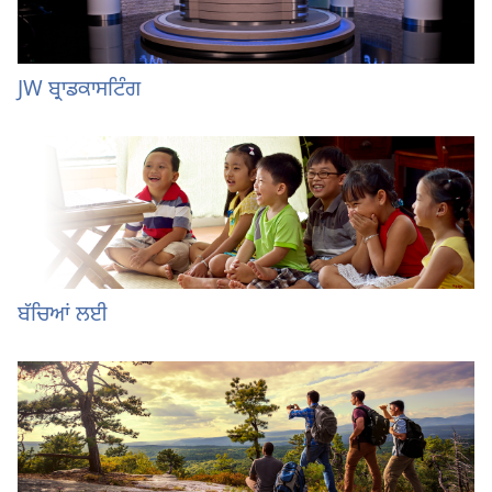
JW ਬ੍ਰਾਡਕਾਸਟਿੰਗ
ਬੱਚਿਆਂ ਲਈ