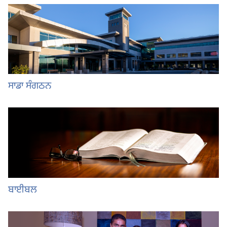
ਸਾਡਾ ਸੰਗਠਨ
ਬਾਈਬਲ