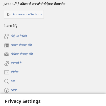
®
JW.ORG
/ ਯਹੋਵਾਹ ਦੇ ਗਵਾਹਾਂ ਦੀ ਓਫ਼ਿਸ਼ਲ ਵੈੱਬਸਾਈਟ
Appearance Settings
ਇਕਦਮ ਖੋਲ੍ਹੋ
ਮੈਨੂੰ ਆ ਕੇ ਮਿਲੋ
ਸਭਾਵਾਂ ਦੀ ਜਗ੍ਹਾ ਲੱਭੋ
(opens
new
ਸੰਮੇਲਨ ਦੀ ਜਗ੍ਹਾ ਲੱਭੋ
(opens
window)
new
ਨਵਾਂ ਕੀ ਹੈ
window)
ਵੀਡੀਓ
ਖੋਜ
ਮਦਦ
Privacy Settings
ਦਾਨ
(opens