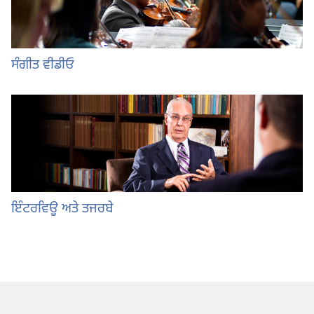
ਸੰਗੀਤ ਵੀਡੀਓ
ਇੰਟਰਵਿਊ ਅਤੇ ਤਜਰਬੇ