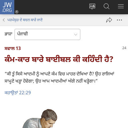
JW.ORG
ਲਾਗ-
ਸਾਈਟ
JW.ORG
ਮੈਨ
ਇਨ
ਦੀ
ʼਤੇ
ਦਿਖ
(opens
ਪਰਮੇਸ਼ੁਰ ਦੇ ਬਚਨ ਬਾਰੇ ਜਾਣੋ
ਭਾਸ਼ਾ
ਖੋਜ
new
ਬਦਲੋ
ਕਰੋ
window)
ਭਾਸ਼ਾ
ਸਵਾਲ 13
ਕੰਮ-ਕਾਰ ਬਾਰੇ ਬਾਈਬਲ ਕੀ ਕਹਿੰਦੀ ਹੈ?
“ਕੀ ਤੂੰ ਕਿਸੇ ਆਦਮੀ ਨੂੰ ਆਪਣੇ ਕੰਮ ਵਿਚ ਮਾਹਰ ਦੇਖਿਆ ਹੈ? ਉਹ ਰਾਜਿਆਂ
ਸਾਮ੍ਹਣੇ ਖੜ੍ਹਾ ਹੋਵੇਗਾ; ਉਹ ਆਮ ਆਦਮੀਆਂ ਅੱਗੇ ਨਹੀਂ ਖੜ੍ਹੇਗਾ।”
ਕਹਾਉਤਾਂ 22:29