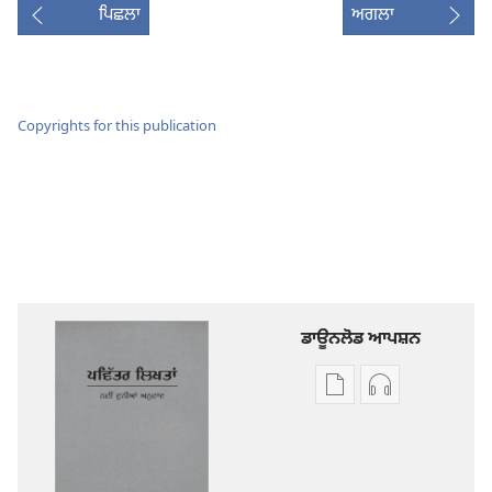
ਪਿਛਲਾ
ਅਗਲਾ
Copyrights for this publication
ਡਾਊਨਲੋਡ ਆਪਸ਼ਨ
ਡਿਜੀਟਲ
ਆਡੀਓ
ਪ੍ਰਕਾਸ਼ਨ
ਰਿਕਾਰਡਿੰਗ
ਲਈ
ਲਈ
ਡਾਊਨਲੋਡ
ਡਾਊਨਲੋਡ