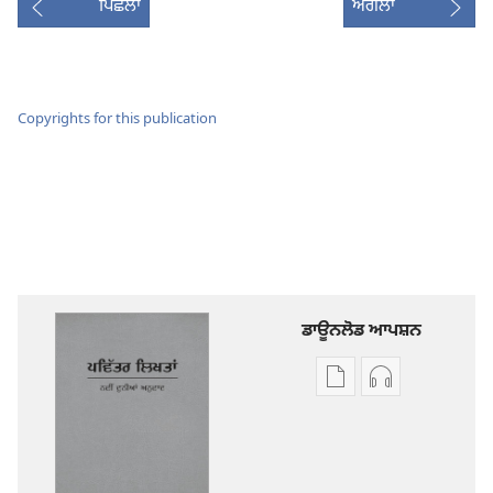
ਪਿਛਲਾ
ਅਗਲਾ
Copyrights for this publication
ਡਾਊਨਲੋਡ ਆਪਸ਼ਨ
ਡਿਜੀਟਲ
ਆਡੀਓ
ਪ੍ਰਕਾਸ਼ਨ
ਰਿਕਾਰਡਿੰਗ
ਲਈ
ਲਈ
ਡਾਊਨਲੋਡ
ਡਾਊਨਲੋਡ