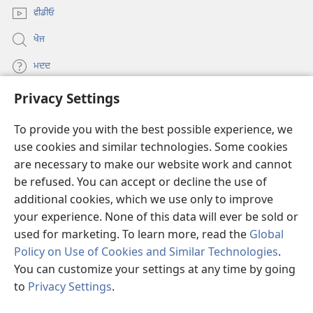
ਵੀਡੀਓ
ਖੋਜ
ਮਦਦ
Privacy Settings
ਦਾਨ
(opens
new
To provide you with the best possible experience, we
window)
Watchtower ONLINE LIBRARY™
use cookies and similar technologies. Some cookies
(opens
are necessary to make our website work and cannot
new
®
JW Hub
window)
be refused. You can accept or decline the use of
(opens
new
additional cookies, which we use only to improve
®
JW Library
window)
your experience. None of this data will ever be sold or
used for marketing. To learn more, read the
Global
Policy on Use of Cookies and Similar Technologies
.
You can customize your settings at any time by going
Copyright
© 2026 Watch Tower Bible and Tract Society of Pennsylvania.
to
Privacy Settings
.
S
ਵਰਤੋਂ ਦੀਆਂ ਸ਼ਰਤਾਂ
|
ਪ੍ਰਾਈਵੇਸੀ ਪਾਲਸੀ
|
PRIVACY SETTINGS