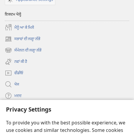
ਇਕਦਮ ਖੋਲ੍ਹੋ
ਮੈਨੂੰ ਆ ਕੇ ਮਿਲੋ
ਸਭਾਵਾਂ ਦੀ ਜਗ੍ਹਾ ਲੱਭੋ
(opens
new
ਸੰਮੇਲਨ ਦੀ ਜਗ੍ਹਾ ਲੱਭੋ
(opens
window)
new
ਨਵਾਂ ਕੀ ਹੈ
window)
ਵੀਡੀਓ
ਖੋਜ
ਮਦਦ
Privacy Settings
ਦਾਨ
(opens
new
To provide you with the best possible experience, we
window)
Watchtower ONLINE LIBRARY™
use cookies and similar technologies. Some cookies
(opens