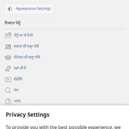
Appearance Settings
ਇਕਦਮ ਖੋਲ੍ਹੋ
ਮੈਨੂੰ ਆ ਕੇ ਮਿਲੋ
ਸਭਾਵਾਂ ਦੀ ਜਗ੍ਹਾ ਲੱਭੋ
(opens
new
ਸੰਮੇਲਨ ਦੀ ਜਗ੍ਹਾ ਲੱਭੋ
(opens
window)
new
ਨਵਾਂ ਕੀ ਹੈ
window)
ਵੀਡੀਓ
ਖੋਜ
ਮਦਦ
Privacy Settings
ਦਾਨ
(opens
new
To provide you with the best possible experience, we