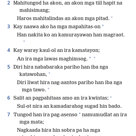
2
Mahitungod ha akon, an akon mga tiil hapit na
mahisimang;
+
Haros mahitalindas an akon mga pitad.
3
*
Kay naawa ako ha mga mapahitas-on
Han nakita ko an kamurayawan han magraot.
+
4
Kay waray kaul-ol an ira kamatayon;
+
*
An ira mga lawas maghimsog.
5
Diri hira nababaraka pariho han iba nga
+
katawohan,
Diri liwat hira nag-aantos pariho han iba nga
+
mga tawo.
+
6
Salit an pagpahitaas amo an ira kwintas;
Sul-ot nira an kamadarahog sugad hin bado.
7
*
Tungod han ira pag-asenso
namumudlat an ira
mga mata;
Nagkaada hira hin sobra pa ha mga