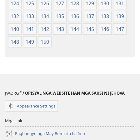
124
125
126
127
128
129
130
131
132
133
134
135
136
137
138
139
140
141
142
143
144
145
146
147
148
149
150
®
JW.ORG
/ OPISYAL NGA WEBSITE HAN MGA SAKSI NI JEHOVA
Appearance Settings
Mga Link
Paghangyo nga May Bumisita ha Imo