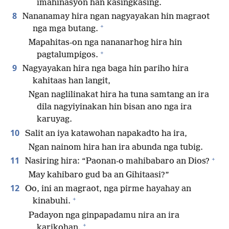
imahinasyon han kasingkasing.
8
Nananamay hira ngan nagyayakan hin magraot
+
nga mga butang.
Mapahitas-on nga nananarhog hira hin
+
pagtalumpigos.
9
Nagyayakan hira nga baga hin pariho hira
kahitaas han langit,
Ngan naglilinakat hira ha tuna samtang an ira
dila nagyiyinakan hin bisan ano nga ira
karuyag.
10
Salit an iya katawohan napakadto ha ira,
Ngan nainom hira han ira abunda nga tubig.
+
11
Nasiring hira: “Paonan-o mahibabaro an Dios?
May kahibaro gud ba an Gihitaasi?”
12
Oo, ini an magraot, nga pirme hayahay an
+
kinabuhi.
Padayon nga ginpapadamu nira an ira
+
karikohan.