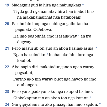
+
19
Madagmit gud la hira nga nabungkag!
Tigda gud nga namatay hira han inabot hira
ha makangingirhat nga kataposan!
20
Pariho hin inop nga nahingangalimtan ha
pagmata, O Jehova,
*
Ha imo pagbuhát, imo isasalikway
an ira
dagway.
+
21
Pero masurub-on gud an akon kasingkasing,
*
Ngan ha sulod ko
inabat ako hin duro nga
kaul-ol.
22
Ako nagin diri makatadunganon ngan waray
pagsabot;
Pariho ako hin waray buot nga hayop ha imo
atubangan.
23
Pero yana padayon ako nga naupod ha imo;
+
Ginkakaptan mo an akon too nga kamot.
+
24
Gin-gigiyahan mo ako pinaagi han imo sagdon,