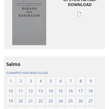
DOWNLOAD
Opsyon
ha
pag-
download
hin
digital
nga
mga
publikasyon
Salmo
Bag-
SUMARYO HAN MGA SULOD
o
nga
1
2
3
4
5
6
7
8
9
Kalibotan
10
11
12
13
14
15
16
17
18
nga
Hubad
19
20
21
22
23
24
25
26
27
han