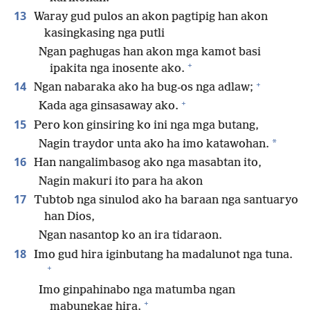
13
Waray gud pulos an akon pagtipig han akon
kasingkasing nga putli
Ngan paghugas han akon mga kamot basi
+
ipakita nga inosente ako.
+
14
Ngan nabaraka ako ha bug-os nga adlaw;
+
Kada aga ginsasaway ako.
15
Pero kon ginsiring ko ini nga mga butang,
*
Nagin traydor unta ako ha imo katawohan.
16
Han nangalimbasog ako nga masabtan ito,
Nagin makuri ito para ha akon
17
Tubtob nga sinulod ako ha baraan nga santuaryo
han Dios,
Ngan nasantop ko an ira tidaraon.
18
Imo gud hira iginbutang ha madalunot nga tuna.
+
Imo ginpahinabo nga matumba ngan
+
mabungkag hira.