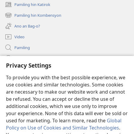
Pamiling hin Katirok
(opens
new
Pamiling hin Kombensyon
(opens
window)
new
Ano an Bag-o?
window)
Video
Pamiling
Impormasyon Para ha mga Opisyal han Gobyerno
Privacy Settings
Donasyon
(opens
To provide you with the best possible experience, we
new
use cookies and similar technologies. Some cookies
window)
Watchtower ONLINE LIBRARY
are necessary to make our website work and cannot
(opens
new
be refused. You can accept or decline the use of
®
JW Hub
window)
additional cookies, which we use only to improve
(opens
new
your experience. None of this data will ever be sold or
window)
used for marketing. To learn more, read the
Global
Policy on Use of Cookies and Similar Technologies
.