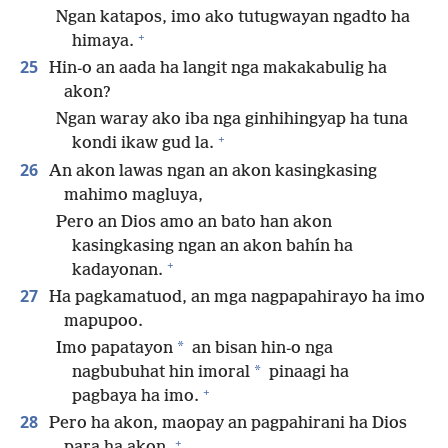
Ngan katapos, imo ako tutugwayan ngadto ha
+
himaya.
25
Hin-o an aada ha langit nga makakabulig ha
akon?
Ngan waray ako iba nga ginhihingyap ha tuna
+
kondi ikaw gud la.
26
An akon lawas ngan an akon kasingkasing
mahimo magluya,
Pero an Dios amo an bato han akon
kasingkasing ngan an akon bahín ha
+
kadayonan.
27
Ha pagkamatuod, an mga nagpapahirayo ha imo
mapupoo.
*
Imo papatayon
an bisan hin-o nga
*
nagbubuhat hin imoral
pinaagi ha
+
pagbaya ha imo.
28
Pero ha akon, maopay an pagpahirani ha Dios
+
para ha akon.