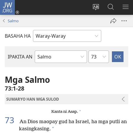
JW.ORG
Pag-
log
Balyui
Pamiling
IPA
In
hin
ha
AN
Salmo
(opens
yinaknan
JW.ORG
ME
new
an
BASAHA HA
window)
site
Kapitulo
IPAKITA AN
Libro
han
Biblia
Mga Salmo
73:1-28
SUMARYO HAN MGA SULOD
+
Kanta ni Asap.
73
An Dios maopay gud ha Israel, ha mga putli an
+
kasingkasing.