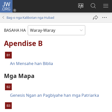
JW.ORG
Pag-
log
Balyui
Pamiling
IPA
In
hin
ha
AN
Bag-o nga Kalibotan nga Hubad
(opens
yinaknan
JW.ORG
ME
new
an
BASAHA HA
window)
site
Apendise B
B1
An Mensahe han Biblia
Mga Mapa
B2
Genesis Ngan an Pagbiyahe han mga Patriarka
B3