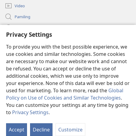
Video
Pamiling
Impormasyon Para ha mga Opisyal han Gobyerno
Privacy Settings
Donasyon
(opens
To provide you with the best possible experience, we
new
use cookies and similar technologies. Some cookies
window)
Watchtower ONLINE LIBRARY
are necessary to make our website work and cannot
(opens
be refused. You can accept or decline the use of
new
®
JW Hub
window)
additional cookies, which we use only to improve
(opens
new
your experience. None of this data will ever be sold or
window)
used for marketing. To learn more, read the
Global
Policy on Use of Cookies and Similar Technologies
.
You can customize your settings at any time by going
Copyright
© 2026 Watch Tower Bible and Tract Society of Pennsylvania.
MGA KONDISYON HA PAGGAMIT
|
PRIVACY POLICY
|
PRIVACY
to
Privacy Settings
.
Ip
SETTINGS
a
Accept
Decline
Customize
Li