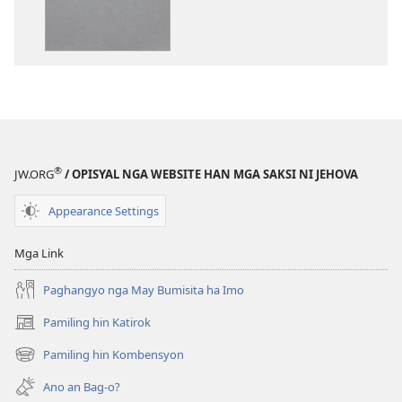
download
hin
digital
nga
mga
publikasyon
Bag-
o
®
JW.ORG
/ OPISYAL NGA WEBSITE HAN MGA SAKSI NI JEHOVA
nga
Kalibotan
Appearance Settings
nga
Hubad
Mga Link
han
Baraan
Paghangyo nga May Bumisita ha Imo
nga
Pamiling hin Katirok
(opens
Kasuratan
new
Pamiling hin Kombensyon
(opens
window)
new
Ano an Bag-o?
window)