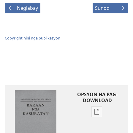
Naglabay
Sunod
Copyright hini nga publikasyon
OPSYON HA PAG-
DOWNLOAD
Opsyon
ha
pag-