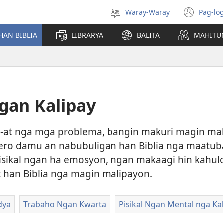
Waray-Waray
Pag-log
Pagpili
(ope
hin
new
HAN BIBLIA
LIBRARYA
BALITA
MAHITU
yinaknan
win
an Kalipay
g-at nga mga problema, bangin makuri magin ma
ro damu an nabubuligan han Biblia nga maatub
pisikal ngan ha emosyon, ngan makaagi hin kahu
t han Biblia nga magin malipayon.
dya
Trabaho Ngan Kwarta
Pisikal Ngan Mental nga K