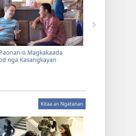
Paonan-o Magkakaada
Kon Paonan-o A
od nga Kasangkayan
Kasubo
Kitaa an Ngatanan