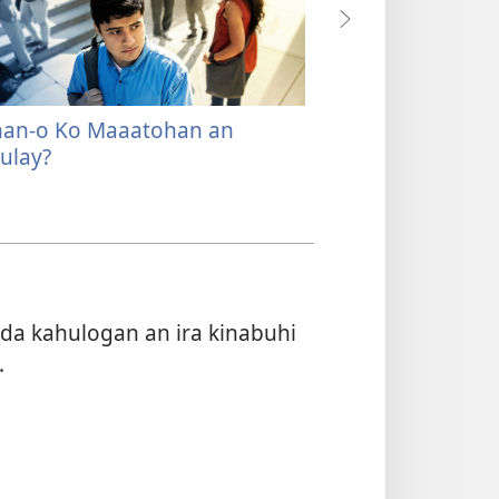
an-o Ko Maaatohan an
Ginsumhan Na G
ulay?
Kinabuhi
da kahulogan an ira kinabuhi
.