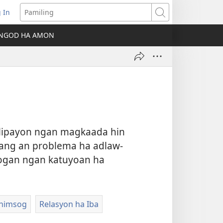
 In
ns
Pamiling
NGOD HA AMON
dow)
lipayon ngan magkaada hin
ang an problema ha adlaw-
logan ngan katuyoan ha
ahimsog
Relasyon ha Iba