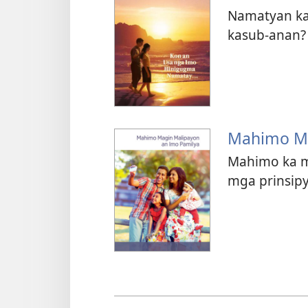
Namatyan ka
kasub-anan?
Mahimo Ma
Mahimo ka m
mga prinsipy