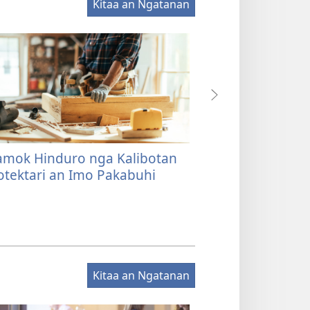
Kitaa an Ngatanan
mok Hinduro nga Kalibotan
An Kwarta ba a
tektari an Imo Pakabuhi
Ngatanan nga K
Kitaa an Ngatanan