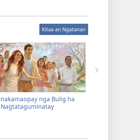
Kitaa an Ngatanan
inakamaopay nga Bulig ha
Pag-antos—Sirot
Nagtataguminatay
Dios?