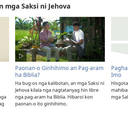
n mga Saksi ni Jehova
Paonan-o Ginhihimo an Pag-aram
Pagha
ha Biblia?
Imo
Ha bug-os nga kalibotan, an mga Saksi ni
Hisgota
Jehova kilala nga nagtatanyag hin libre
mahiba
mga
nga pag-aram ha Biblia. Hibaroi kon
mga Sak
ag
paonan-o ito ginhihimo.