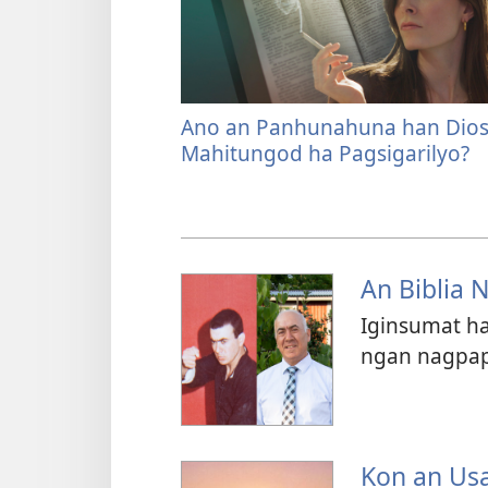
Ano an Panhunahuna han Dio
Mahitungod ha Pagsigarilyo?
An Biblia 
Iginsumat h
ngan nagpap
Kon an Us