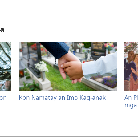
ya
Kon
Kon Namatay an Imo Kag-anak
An P
mga 