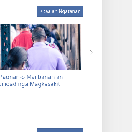
Kitaa an Ngatanan
Paonan-o Maiibanan an
Panlantaw
—Dak
bilidad nga Magkasakit