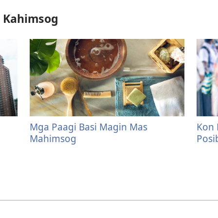
a Kahimsog
Mga Paagi Basi Magin Mas
Kon 
Mahimsog
Posi