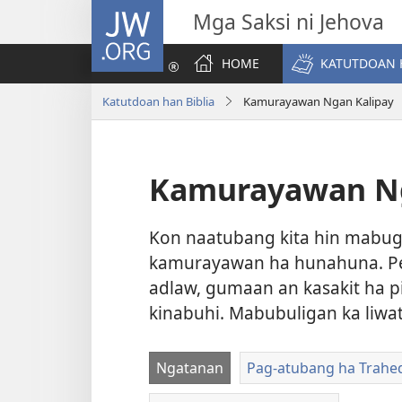
JW.ORG
Mga Saksi ni Jehova
HOME
KATUTDOAN 
Katutdoan han Biblia
Kamurayawan Ngan Kalipay
Kamurayawan Ng
Kon naatubang kita hin mabu
kamurayawan ha hunahuna. Pe
adlaw, gumaan an kasakit ha 
kinabuhi. Mabubuligan ka liwa
Ngatanan
Pag-atubang ha Trahe