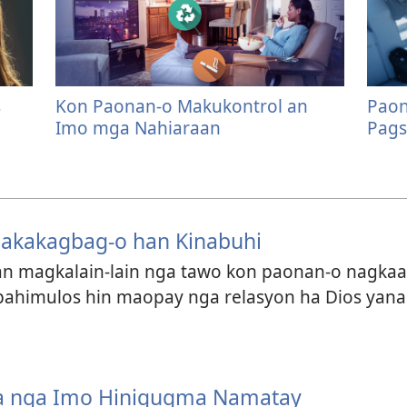
s
Kon Paonan-o Makukontrol an
Paon
Imo mga Nahiaraan
Pags
Nakakagbag-o han Kinabuhi
an magkalain-lain nga tawo kon paonan-o nagkaa
ahimulos hin maopay nga relasyon ha Dios yana
a nga Imo Hinigugma Namatay