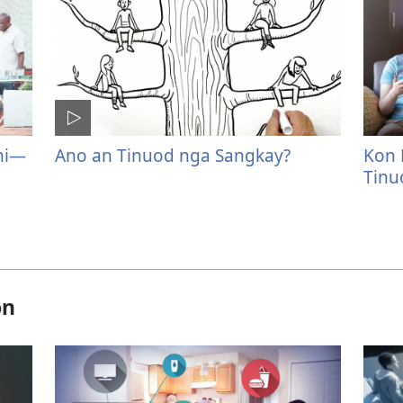
hi—
Ano an Tinuod nga Sangkay?
Kon 
Tinu
on