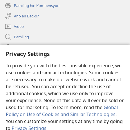
new
Pamiling hin Kombensyon
(opens
window)
new
Ano an Bag-o?
window)
Video
Pamiling
Impormasyon Para ha mga Opisyal han Gobyerno
Privacy Settings
Donasyon
(opens
To provide you with the best possible experience, we
new
use cookies and similar technologies. Some cookies
window)
Watchtower ONLINE LIBRARY
are necessary to make our website work and cannot
(opens
be refused. You can accept or decline the use of
new
®
JW Hub
window)
additional cookies, which we use only to improve
(opens
new
your experience. None of this data will ever be sold or
window)
used for marketing. To learn more, read the
Global
Policy on Use of Cookies and Similar Technologies
.
You can customize your settings at any time by going
Copyright
© 2026 Watch Tower Bible and Tract Society of Pennsylvania.
MGA KONDISYON HA PAGGAMIT
|
PRIVACY POLICY
|
PRIVACY
to
Privacy Settings
.