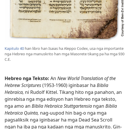
Kapitulo 40
han libro han Isaias ha Aleppo Codex, usa nga importante
nga Hebreo nga manuskrito han mga Masorete tikang pa ha mga 930
C.E.
Hebreo nga Teksto:
An
New World Translation of the
Hebrew Scriptures
(1953-1960) iginbasar ha
Biblia
Hebraica,
ni Rudolf Kittel. Tikang hito nga panahon, an
ginrebisa nga mga edisyon han Hebreo nga teksto,
nga amo an
Biblia Hebraica Stuttgartensia
ngan
Biblia
Hebraica Quinta,
nag-uupod hin bag-o nga mga
pagsaliksik nga iginbasar ha mga Dead Sea Scroll
ngan ha iba pa nga kadaan nga mga manuskrito. Gin-