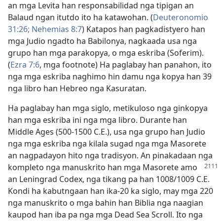
an mga Levita han responsabilidad nga tipigan an
Balaud ngan itutdo ito ha katawohan. (
Deuteronomio
31:26;
Nehemias 8:7
) Katapos han pagkadistyero han
mga Judio ngadto ha Babilonya, nagkaada usa nga
grupo han mga parakopya, o mga eskriba (Soferim).
(
Ezra 7:6
, mga footnote) Ha paglabay han panahon, ito
nga mga eskriba naghimo hin damu nga kopya han 39
nga libro han Hebreo nga Kasuratan.
Ha paglabay han mga siglo, metikuloso nga ginkopya
han mga eskriba ini nga mga libro. Durante han
Middle Ages (500-1500 C.E.), usa nga grupo han Judio
nga mga eskriba nga kilala sugad nga mga Masorete
an nagpadayon hito nga tradisyon. An pinakadaan nga
kompleto
nga manuskrito han mga Masorete amo
an Leningrad Codex, nga tikang pa han 1008/1009 C.E.
Kondi ha kabutngaan han ika-20 ka siglo, may mga 220
nga manuskrito o mga bahin han Biblia nga naagian
kaupod han iba pa nga mga Dead Sea Scroll. Ito nga