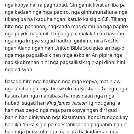
nga kopya ha ira paghubad. Gin-gamit liwat an iba pa
nga kadaan nga mga papiro, nga ginhuhunahuna nga
tikang pa ha ikaduha ngan ikatulo ka siglo C.E. Tikang
hito nga panahon, nagkaada mas damu pa nga papiro
nga puydi magamit. Dugang pa, makikita ha basihan
nga mga kopya sugad hadton ginhimo nira Nestle
ngan Aland ngan han United Bible Societies an bag-o
nga mga pagsaliksik han mga eskolar. An pipira nga
nadiskobrehan hini nga pagsaliksik igin-api dinhi hini
nga edisyon.
Basado hito nga basihan nga mga kopya, matin-aw
nga an iba nga mga bersikulo ha Kristiano Griego nga
Kasuratan nga mababasa ha mas daan nga mga
hubad, sugad han
King James Version,
igindugang la
han mas bag-o nga mga parakopya ngan diri gud
bahin han giniyahan nga Kasuratan. Kondi tungod kay
han ika-16 ka siglo pa naestablisar an pagbahin-bahin
han mga bersikulo nga makikita ha kadam-an nga