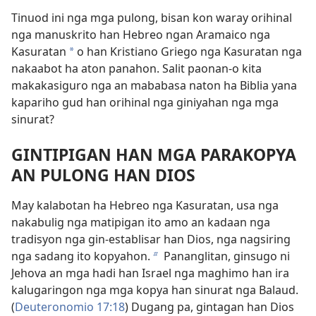
Tinuod ini nga mga pulong, bisan kon waray orihinal
nga manuskrito han Hebreo ngan Aramaico nga
Kasuratan
o han Kristiano Griego nga Kasuratan nga
a
nakaabot ha aton panahon. Salit paonan-o kita
makakasiguro nga an mababasa naton ha Biblia yana
kapariho gud han orihinal nga giniyahan nga mga
sinurat?
GINTIPIGAN HAN MGA PARAKOPYA
AN PULONG HAN DIOS
May kalabotan ha Hebreo nga Kasuratan, usa nga
nakabulig nga matipigan ito amo an kadaan nga
tradisyon nga gin-establisar han Dios, nga nagsiring
nga sadang ito kopyahon.
Pananglitan, ginsugo ni
b
Jehova an mga hadi han Israel nga maghimo han ira
kalugaringon nga mga kopya han sinurat nga Balaud.
(
Deuteronomio 17:18
) Dugang pa, gintagan han Dios