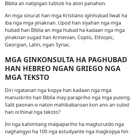
Biblia an natipigan tubtob ha aton panahon.
An mga sinurat han mga Kristiano iginhubad liwat ha
iba nga mga yinaknan. Upod han siyahan nga mga
hubad han Biblia an mga hubad ha kadaan nga mga
yinaknan sugad han Armenian, Coptic, Ethiopic,
Georgian, Latin, ngan Syriac.
MGA GINKONSULTA HA PAGHUBAD
HAN HEBREO NGAN GRIEGO NGA
MGA TEKSTO
Diri ngatanan nga kopya han kadaan nga mga
manuskrito han Biblia may parapriho nga mga pulong.
Salit paonan-o naton mahibabaroan kon ano an sulod
han orihinal nga teksto?
Ini nga kahimtang maipapariho ha magturutdo nga
naghangyo ha 100 nga estudyante nga magkopya hin