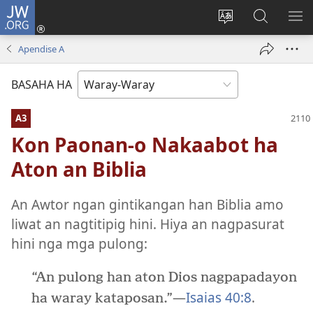
JW.ORG
Pag-
log
Balyui
Pamiling
IPA
In
hin
ha
AN
Apendise A
(opens
yinaknan
JW.ORG
ME
new
an
BASAHA HA
window)
site
A3
Kon Paonan-o Nakaabot ha
Aton an Biblia
An Awtor ngan gintikangan han Biblia amo
liwat an nagtitipig hini. Hiya an nagpasurat
hini nga mga pulong:
“An pulong han aton Dios nagpapadayon
—
Isaias 40:8
.
ha waray kataposan.”