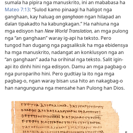
sumala ha pipira nga manuskrito, ini an mababasa ha
Mateo 7:13
: “Sulod kamo pinaagi ha haligot nga
ganghaan, kay haluag
an ganghaan
ngan hilapad an
dalan tipakadto ha kabungkagan.” Ha nahiuna nga
mga edisyon han
New World Translation,
an mga pulong
nga “an ganghaan” waray ig-api ha teksto. Pero
tungod han dugang nga pagsaliksik ha mga ebidensya
ha mga manuskrito, nadangat an konklusyon nga an
“an ganghaan” aada ha orihinal nga teksto. Salit igin-
api ito dinhi hini nga edisyon. Damu an mga pagbag-o
nga puropariho hini. Pero gudtiay la ito nga mga
pagbag-o, ngan waray bisan usa hito an nakagbag-o
han nangunguna nga mensahe han Pulong han Dios.