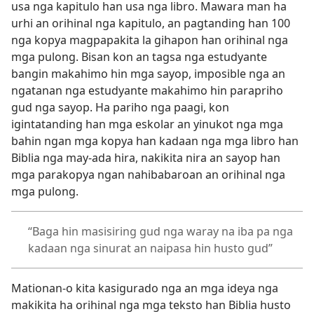
usa nga kapitulo han usa nga libro. Mawara man ha
urhi an orihinal nga kapitulo, an pagtanding han 100
nga kopya magpapakita la gihapon han orihinal nga
mga pulong. Bisan kon an tagsa nga estudyante
bangin makahimo hin mga sayop, imposible nga an
ngatanan nga estudyante makahimo hin parapriho
gud nga sayop. Ha pariho nga paagi, kon
igintatanding han mga eskolar an yinukot nga mga
bahin ngan mga kopya han kadaan nga mga libro han
Biblia nga may-ada hira, nakikita nira an sayop han
mga parakopya ngan nahibabaroan an orihinal nga
mga pulong.
“Baga hin masisiring gud nga waray na iba pa nga
kadaan nga sinurat an naipasa hin husto gud”
Mationan-o kita kasigurado nga an mga ideya nga
makikita ha orihinal nga mga teksto han Biblia husto