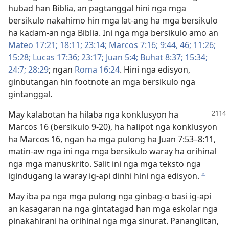
hubad han Biblia, an pagtanggal hini nga mga
bersikulo nakahimo hin mga lat-ang ha mga bersikulo
ha kadam-an nga Biblia. Ini nga mga bersikulo amo an
Mateo 17:21;
18:11;
23:14;
Marcos 7:16;
9:44,
46;
11:26;
15:28;
Lucas 17:36;
23:17;
Juan 5:4;
Buhat 8:37;
15:34;
24:7;
28:29
; ngan
Roma 16:24
. Hini nga edisyon,
ginbutangan hin footnote an mga bersikulo nga
gintanggal.
May kalabotan ha hilaba nga konklusyon ha
Marcos 16 (bersikulo 9-20), ha halipot nga konklusyon
ha Marcos 16, ngan ha mga pulong ha Juan 7:53–8:11,
matin-aw nga ini nga mga bersikulo waray ha orihinal
nga mga manuskrito. Salit ini nga mga teksto nga
igindugang la waray ig-api dinhi hini nga edisyon.
c
May iba pa nga mga pulong nga ginbag-o basi ig-api
an kasagaran na nga gintatagad han mga eskolar nga
pinakahirani ha orihinal nga mga sinurat. Pananglitan,