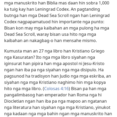
mga manuskrito han Biblia mas daan hin sobra 1,000
ka tuig kay han Leningrad Codex. An pagtanding
butnga han mga Dead Sea Scroll ngan han Leningrad
Codex nagpapamatuod hin importante nga punto:
Bisan kon may mga kaibahan an mga pulong ha mga
Dead Sea Scroll, waray bisan usa hito nga mga
kaibahan an nakagbag-o han mensahe mismo.
Kumusta man an 27 nga libro han Kristiano Griego
nga Kasuratan? Ito nga mga libro siyahan nga
iginsurat han pipira han mga apostol ni Jesu-Kristo
ngan han iba pa nga siyahan nga mga disipulo. Ha
pagsunod ha tradisyon han Judio nga mga eskriba, an
siyahan nga mga Kristiano naghimo hin mga kopya
hito nga mga libro. (
Colosas 4:16
) Bisan pa han mga
pangalimbasog han emperador han Roma nga hi
Diocletian ngan han iba pa nga mapoo an ngatanan
nga literatura han siyahan nga mga Kristiano, yinukot
nga kadaan nga mga bahin ngan mga manuskrito han