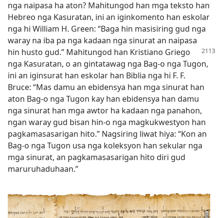
nga naipasa ha aton? Mahitungod han mga teksto han
Hebreo nga Kasuratan, ini an iginkomento han eskolar
nga hi William H. Green: “Baga hin masisiring gud nga
waray na iba pa nga kadaan nga sinurat an naipasa
hin husto gud.” Mahitungod han
Kristiano Griego
nga Kasuratan, o an gintatawag nga Bag-o nga Tugon,
ini an iginsurat han eskolar han Biblia nga hi F. F.
Bruce: “Mas damu an ebidensya han mga sinurat han
aton Bag-o nga Tugon kay han ebidensya han damu
nga sinurat han mga awtor ha kadaan nga panahon,
ngan waray gud bisan hin-o nga magkukwestyon han
pagkamasasarigan hito.” Nagsiring liwat hiya: “Kon an
Bag-o nga Tugon usa nga koleksyon han sekular nga
mga sinurat, an pagkamasasarigan hito diri gud
maruruhaduhaan.”