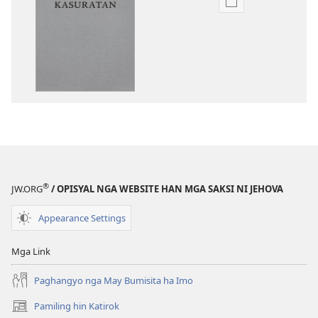
Opsyon
ha
pag-
download
hin
digital
nga
mga
publikasyon
Bag-
o
®
JW.ORG
/ OPISYAL NGA WEBSITE HAN MGA SAKSI NI JEHOVA
nga
Kalibotan
Appearance Settings
nga
Hubad
Mga Link
han
Baraan
Paghangyo nga May Bumisita ha Imo
nga
Pamiling hin Katirok
(opens
Kasuratan