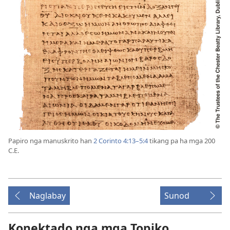
Papiro nga manuskrito han
2 Corinto 4:13–5:4
tikang pa ha mga 200
C.E.
Naglabay
Sunod
Konektado nga mga Topiko