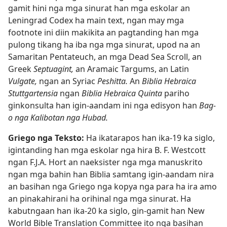
gamit hini nga mga sinurat han mga eskolar an
Leningrad Codex ha main text, ngan may mga
footnote ini diin makikita an pagtanding han mga
pulong tikang ha iba nga mga sinurat, upod na an
Samaritan Pentateuch, an mga Dead Sea Scroll, an
Greek
Septuagint,
an Aramaic Targums, an Latin
Vulgate,
ngan an Syriac
Peshitta.
An
Biblia Hebraica
Stuttgartensia
ngan
Biblia Hebraica Quinta
pariho
ginkonsulta han igin-aandam ini nga edisyon han
Bag-
o nga Kalibotan nga Hubad.
Griego nga Teksto:
Ha ikatarapos han ika-19 ka siglo,
igintanding han mga eskolar nga hira B. F. Westcott
ngan F.J.A. Hort an naeksister nga mga manuskrito
ngan mga bahin han Biblia samtang igin-aandam nira
an basihan nga Griego nga kopya nga para ha ira amo
an pinakahirani ha orihinal nga mga sinurat. Ha
kabutngaan han ika-20 ka siglo, gin-gamit han New
World Bible Translation Committee ito nga basihan