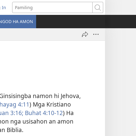
 In
ns
Pamiling
NGOD HA AMON
dow)
 Ginsisingba namon hi Jehova,
hayag 4:11
) Mga Kristiano
uan 3:16;
Buhat 4:10-12
) Ha
amon nga usisahon an amon
n Biblia.