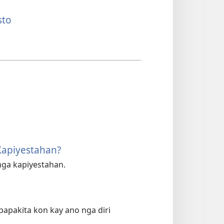
sto
 Kapiyestahan?
mga kapiyestahan.
papakita kon kay ano nga diri