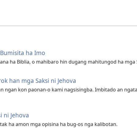
Bumisita ha Imo
ana ha Biblia, o mahibaro hin dugang mahitungod ha mga S
ok han mga Saksi ni Jehova
an ngan kon paonan-o kami nagsisingba. Imbitado an ngat
 ni Jehova
k ha amon mga opisina ha bug-os nga kalibotan.