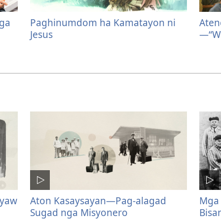
mga
Paghinumdom ha Kamatayon ni
Aten
Jesus
—“Wa
gyaw
Aton Kasaysayan—Pag-alagad
Mga 
Sugad nga Misyonero
Bisa