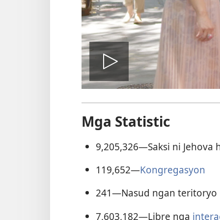
I-
play
Mga Statistic
an
9,205,326
—Saksi ni Jehova 
119,652
—
Kongregasyon
video
241
—Nasud ngan teritoryo
7,603,182
—Libre nga
intera