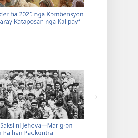
der ha 2026 nga Kombensyon​​
Ano an Ginbubu
ray Kataposan nga Kalipay”
Hall?
Saksi ni Jehova—Marig-on
Aton Kasaysaya
n Pa han Pagkontra
mga Kanta, Bahi