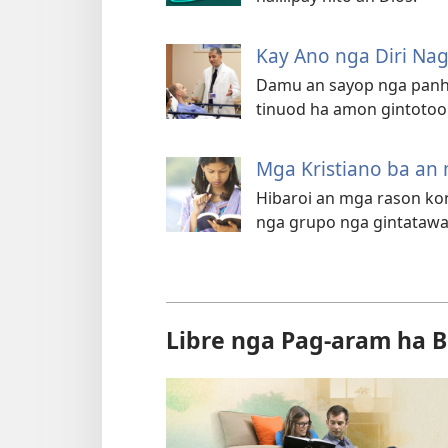
Kay Ano nga Diri Na
Damu an sayop nga panhu
tinuod ha amon gintotooh
Mga Kristiano ba an 
Hibaroi an mga rason kon
nga grupo nga gintatawag
Libre nga Pag-aram ha B