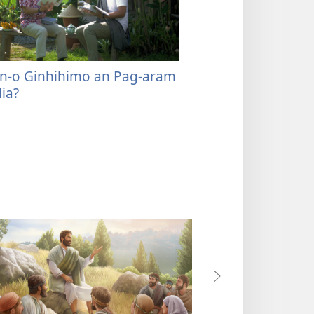
n-o Ginhihimo an Pag-aram
lia?