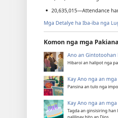
20,635,015
—Attendance h
Mga Detalye ha Iba-iba nga Lu
Komon nga mga Pakian
Ano an Gintotoohan 
Hibaroi an halipot nga 
Kay Ano nga an mga S
Pansina an tulo nga impo
Kay Ano nga an mga S
Tagda an ginsisiring han
nalilipay hito an Dios.