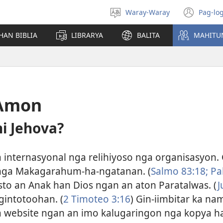
Waray-Waray
Pag-log
Pagpili
(ope
hin
new
HAN BIBLIA
LIBRARYA
BALITA
MAHITU
yinaknan
win
 Amon
ni Jehova?
 internasyonal nga relihiyoso nga organisasyon.
 nga Makagarahum-ha-ngatanan. (
Salmo 83:18;
Pa
sto an Anak han Dios ngan an aton Paratalwas. (
J
gintotoohan. (
2 Timoteo 3:16
) Gin-iimbitar ka n
 website ngan an imo kalugaringon nga kopya ha