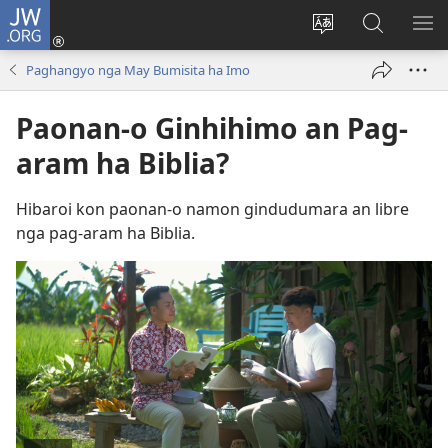
JW.ORG
Pag-
log
Balyui
Pamiling
IPA
In
hin
ha
AN
Paghangyo nga May Bumisita ha Imo
(opens
yinaknan
JW.ORG
ME
new
an
Paonan-o Ginhihimo an Pag-
window)
site
aram ha Biblia?
Hibaroi kon paonan-o namon gindudumara an libre
nga pag-aram ha Biblia.