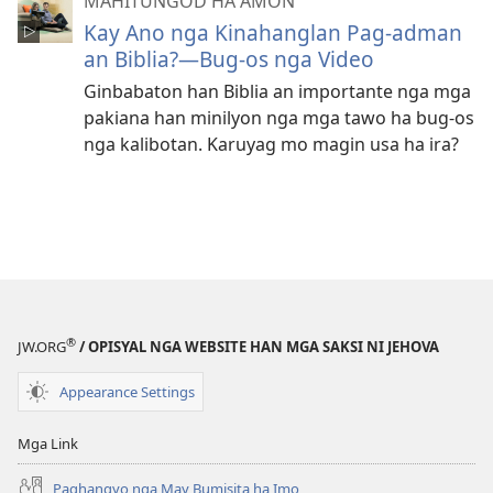
MAHITUNGOD HA AMON
Kay Ano nga Kinahanglan Pag-adman
an Biblia?—Bug-os nga Video
Ginbabaton han Biblia an importante nga mga
pakiana han minilyon nga mga tawo ha bug-os
nga kalibotan. Karuyag mo magin usa ha ira?
®
JW.ORG
/ OPISYAL NGA WEBSITE HAN MGA SAKSI NI JEHOVA
Appearance Settings
Mga Link
Paghangyo nga May Bumisita ha Imo