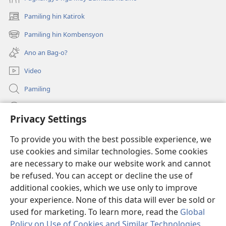
Pamiling hin Katirok
(opens
new
Pamiling hin Kombensyon
(opens
window)
new
Ano an Bag-o?
window)
Video
Pamiling
Impormasyon Para ha mga Opisyal han Gobyerno
Privacy Settings
Donasyon
(opens
To provide you with the best possible experience, we
new
use cookies and similar technologies. Some cookies
window)
Watchtower ONLINE LIBRARY
are necessary to make our website work and cannot
(opens
new
be refused. You can accept or decline the use of
®
JW Hub
window)
additional cookies, which we use only to improve
(opens
new
your experience. None of this data will ever be sold or
window)
used for marketing. To learn more, read the
Global
Policy on Use of Cookies and Similar Technologies
.