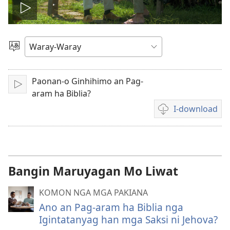
I-
play
Pagpili
hin
an
Yinaknan
Paonan-o Ginhihimo an Pag-
I-
video
aram ha Biblia?
play
I-download
Opsyon
ha
pag-
download
hin
Bangin Maruyagan Mo Liwat
mga
video
KOMON NGA MGA PAKIANA
recording
Ano an Pag-aram ha Biblia nga
Igintatanyag han mga Saksi ni Jehova?