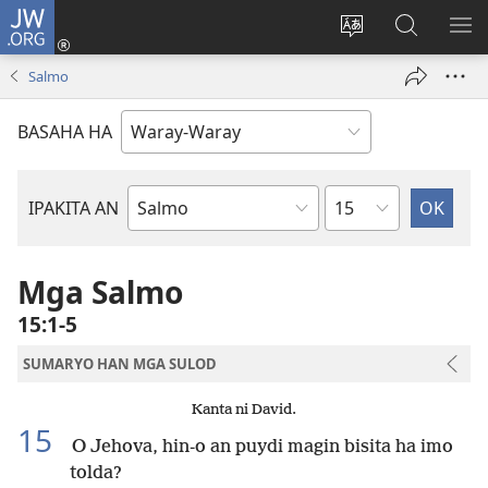
JW.ORG
Pag-
log
Balyui
Pamiling
IPA
In
hin
ha
AN
Salmo
(opens
yinaknan
JW.ORG
ME
new
an
BASAHA HA
window)
site
Kapitulo
IPAKITA AN
Libro
han
Biblia
Mga Salmo
15:1-5
SUMARYO HAN MGA SULOD
Kanta ni David.
15
O Jehova, hin-o an puydi magin bisita ha imo
tolda?