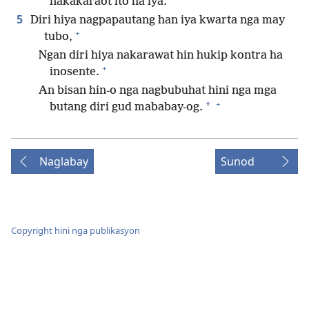
nakakaraot ito ha iya.
5
Diri hiya nagpapautang han iya kwarta nga may
+
tubo,
Ngan diri hiya nakarawat hin hukip kontra ha
+
inosente.
An bisan hin-o nga nagbubuhat hini nga mga
+
*
butang diri gud mababay-og.
Naglabay
Sunod
Copyright hini nga publikasyon