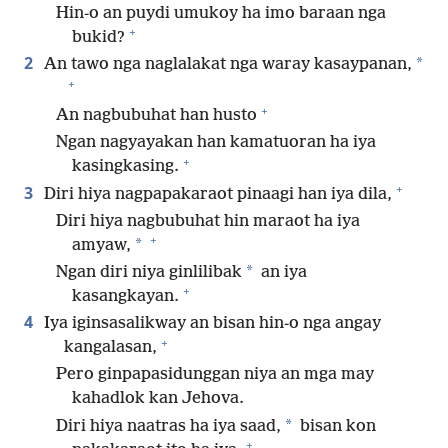
Hin-o an puydi umukoy ha imo baraan nga
+
bukid?
2
*
An tawo nga naglalakat nga waray kasaypanan,
+
+
An nagbubuhat han husto
Ngan nagyayakan han kamatuoran ha iya
+
kasingkasing.
+
3
Diri hiya nagpapakaraot pinaagi han iya dila,
Diri hiya nagbubuhat hin maraot ha iya
+
*
amyaw,
*
Ngan diri niya ginlilibak
an iya
+
kasangkayan.
4
Iya iginsasalikway an bisan hin-o nga angay
+
kangalasan,
Pero ginpapasidunggan niya an mga may
kahadlok kan Jehova.
*
Diri hiya naatras ha iya saad,
bisan kon
+