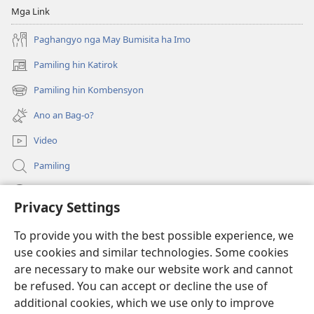
Mga Link
Paghangyo nga May Bumisita ha Imo
Pamiling hin Katirok
(opens
new
Pamiling hin Kombensyon
(opens
window)
new
Ano an Bag-o?
window)
Video
Pamiling
Impormasyon Para ha mga Opisyal han Gobyerno
Privacy Settings
Donasyon
(opens
To provide you with the best possible experience, we
new
use cookies and similar technologies. Some cookies
window)
Watchtower ONLINE LIBRARY
are necessary to make our website work and cannot
(opens
be refused. You can accept or decline the use of
new
®
JW Hub
window)
additional cookies, which we use only to improve
(opens