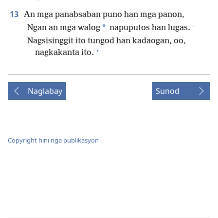
13
An mga panabsaban puno han mga panon,
+
*
Ngan an mga walog
napuputos han lugas.
Nagsisinggit ito tungod han kadaogan, oo,
+
nagkakanta ito.
Naglabay
Sunod
Copyright hini nga publikasyon