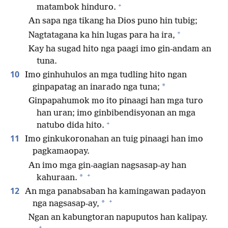
+
matambok hinduro.
An sapa nga tikang ha Dios puno hin tubig;
+
Nagtatagana ka hin lugas para ha ira,
Kay ha sugad hito nga paagi imo gin-andam an
tuna.
10
Imo ginhuhulos an mga tudling hito ngan
*
ginpapatag an inarado nga tuna;
Ginpapahumok mo ito pinaagi han mga turo
han uran; imo ginbibendisyonan an mga
+
natubo dida hito.
11
Imo ginkukoronahan an tuig pinaagi han imo
pagkamaopay.
An imo mga gin-aagian nagsasap-ay han
+
*
kahuraan.
12
An mga panabsaban ha kamingawan padayon
+
*
nga nagsasap-ay,
Ngan an kabungtoran napuputos han kalipay.
+