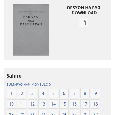
OPSYON HA PAG-
DOWNLOAD
Opsyon
ha
pag-
download
hin
digital
nga
mga
publikasyon
Salmo
Bag-
SUMARYO HAN MGA SULOD
o
nga
1
2
3
4
5
6
7
8
9
Kalibotan
10
11
12
13
14
15
16
17
18
nga
Hubad
19
20
21
22
23
24
25
26
27