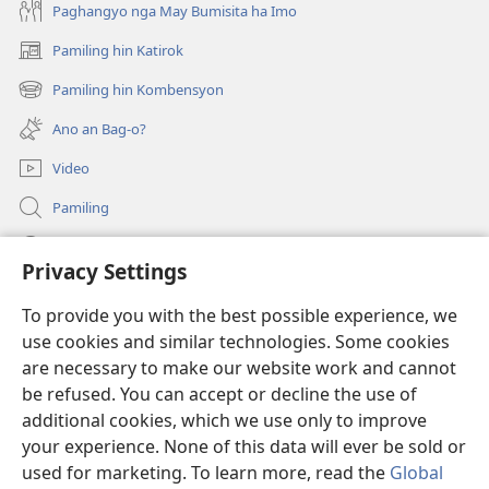
Paghangyo nga May Bumisita ha Imo
Pamiling hin Katirok
(opens
new
Pamiling hin Kombensyon
(opens
window)
new
Ano an Bag-o?
window)
Video
Pamiling
Impormasyon Para ha mga Opisyal han Gobyerno
Privacy Settings
Donasyon
(opens
To provide you with the best possible experience, we
new
use cookies and similar technologies. Some cookies
window)
Watchtower ONLINE LIBRARY
are necessary to make our website work and cannot
(opens
be refused. You can accept or decline the use of
new
®
JW Hub
window)
additional cookies, which we use only to improve
(opens
new
your experience. None of this data will ever be sold or
window)
used for marketing. To learn more, read the
Global