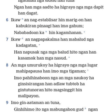
ngatanan nga sidsid han tuna
Ngan han mga aadto ha higrayo nga mga dapit
han dagat.
6
*
Ikaw
an nag-establisar hin marig-on han
kabukiran pinaagi han imo gahum;
+
*
Nababadoan ka
hin kagamhanan.
7
*
Ikaw
an nagpapakalma han mabalud nga
+
kadagatan,
Han napusak nga mga balud hito ngan han
+
kasamok han mga nasud.
8
An mga umurukoy ha higrayo nga mga lugar
+
mahipapausa han imo mga tigaman;
Imo pahihinaboon nga an mga naukoy ha
ginsisirangan han adlaw tubtob ha
gintutunoran hito magsinggit hin
malipayon.
9
Imo gin-aataman an tuna,
*
Ginhihimo ito nga mabungahon gud
ngan