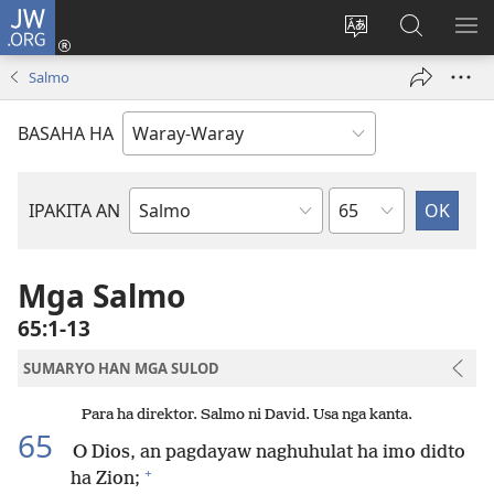
JW.ORG
Pag-
log
Balyui
Pamiling
IPA
In
hin
ha
AN
Salmo
(opens
yinaknan
JW.ORG
ME
new
an
BASAHA HA
window)
site
Kapitulo
IPAKITA AN
Libro
han
Biblia
Mga Salmo
65:1-13
SUMARYO HAN MGA SULOD
Para ha direktor. Salmo ni David. Usa nga kanta.
65
O Dios, an pagdayaw naghuhulat ha imo didto
+
ha Zion;