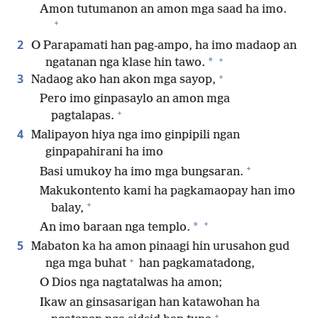
Amon tutumanon an amon mga saad ha imo.
+
2
O Parapamati han pag-ampo, ha imo madaop an
+
*
ngatanan nga klase hin tawo.
+
3
Nadaog ako han akon mga sayop,
Pero imo ginpasaylo an amon mga
+
pagtalapas.
4
Malipayon hiya nga imo ginpipili ngan
ginpapahirani ha imo
+
Basi umukoy ha imo mga bungsaran.
Makukontento kami ha pagkamaopay han imo
+
balay,
+
*
An imo baraan nga templo.
5
Mabaton ka ha amon pinaagi hin urusahon gud
+
nga mga buhat
han pagkamatadong,
O Dios nga nagtatalwas ha amon;
Ikaw an ginsasarigan han katawohan ha
+