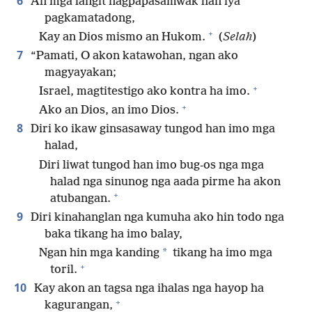
6
An mga langit nagpapasamwak han iya
pagkamatadong,
+
Kay an Dios mismo an Hukom.
(
Selah
)
7
“Pamati, O akon katawohan, ngan ako
magyayakan;
+
Israel, magtitestigo ako kontra ha imo.
+
Ako an Dios, an imo Dios.
8
Diri ko ikaw ginsasaway tungod han imo mga
halad,
Diri liwat tungod han imo bug-os nga mga
halad nga sinunog nga aada pirme ha akon
+
atubangan.
9
Diri kinahanglan nga kumuha ako hin todo nga
baka tikang ha imo balay,
*
Ngan hin mga kanding
tikang ha imo mga
+
toril.
10
Kay akon an tagsa nga ihalas nga hayop ha
+
kagurangan,