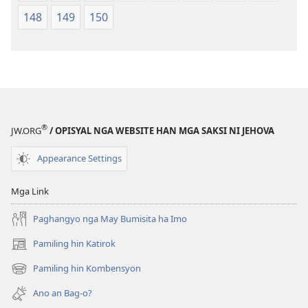
148
149
150
®
JW.ORG
/ OPISYAL NGA WEBSITE HAN MGA SAKSI NI JEHOVA
Appearance Settings
Mga Link
Paghangyo nga May Bumisita ha Imo
Pamiling hin Katirok
(opens
new
Pamiling hin Kombensyon
(opens
window)
new
Ano an Bag-o?
window)