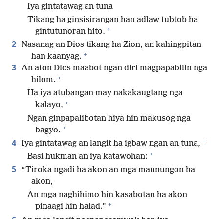
Iya gintatawag an tuna
Tikang ha ginsisirangan han adlaw tubtob ha
*
gintutunoran hito.
2
Nasanag an Dios tikang ha Zion, an kahingpitan
+
han kaanyag.
3
An aton Dios maabot ngan diri magpapabilin nga
+
hilom.
Ha iya atubangan may nakakaugtang nga
+
kalayo,
Ngan ginpapalibotan hiya hin makusog nga
+
bagyo.
+
4
Iya gintatawag an langit ha igbaw ngan an tuna,
+
Basi hukman an iya katawohan:
5
“Tiroka ngadi ha akon an mga maunungon ha
akon,
An mga naghihimo hin kasabotan ha akon
+
pinaagi hin halad.”