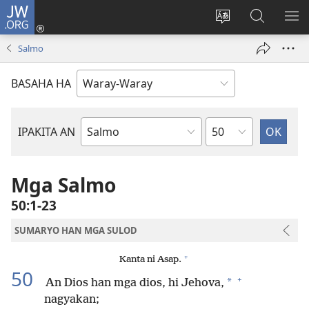
JW.ORG
Pag-
log
Balyui
Pamiling
IPA
In
hin
ha
AN
Salmo
(opens
yinaknan
JW.ORG
ME
new
an
BASAHA HA
window)
site
Kapitulo
IPAKITA AN
Libro
han
Biblia
Mga Salmo
50:1-23
SUMARYO HAN MGA SULOD
+
Kanta ni Asap.
50
+
*
An Dios han mga dios, hi Jehova,
nagyakan;