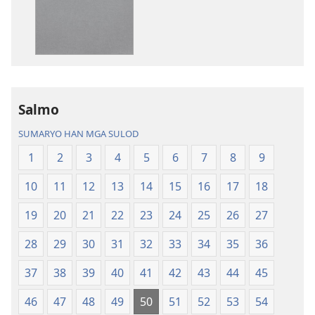
pag-
download
hin
digital
nga
mga
publikasyon
Salmo
Bag-
SUMARYO HAN MGA SULOD
o
nga
1
2
3
4
5
6
7
8
9
Kalibotan
10
11
12
13
14
15
16
17
18
nga
Hubad
19
20
21
22
23
24
25
26
27
han
Baraan
28
29
30
31
32
33
34
35
36
nga
37
38
39
40
41
42
43
44
45
Kasuratan
46
47
48
49
50
51
52
53
54