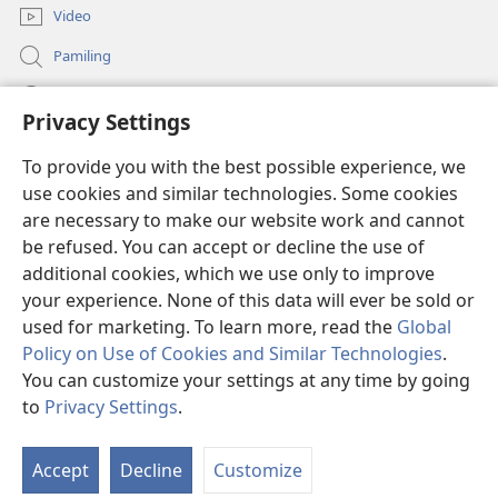
Video
Pamiling
Impormasyon Para ha mga Opisyal han Gobyerno
Privacy Settings
Donasyon
(opens
To provide you with the best possible experience, we
new
use cookies and similar technologies. Some cookies
window)
Watchtower ONLINE LIBRARY
are necessary to make our website work and cannot
(opens
be refused. You can accept or decline the use of
new
®
JW Hub
window)
additional cookies, which we use only to improve
(opens
new
your experience. None of this data will ever be sold or
window)
used for marketing. To learn more, read the
Global
Policy on Use of Cookies and Similar Technologies
.
Copyright
© 2026 Watch Tower Bible and Tract Society of Pennsylvania.
You can customize your settings at any time by going
MGA KONDISYON HA PAGGAMIT
|
PRIVACY POLICY
|
PRIVACY
to
Privacy Settings
.
Ip
SETTINGS
a
Accept
Decline
Customize
Li