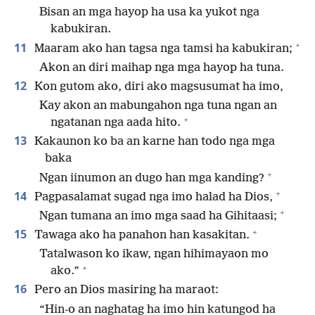
Bisan an mga hayop ha usa ka yukot nga
kabukiran.
+
11
Maaram ako han tagsa nga tamsi ha kabukiran;
Akon an diri maihap nga mga hayop ha tuna.
12
Kon gutom ako, diri ako magsusumat ha imo,
Kay akon an mabungahon nga tuna ngan an
+
ngatanan nga aada hito.
13
Kakaunon ko ba an karne han todo nga mga
baka
+
Ngan iinumon an dugo han mga kanding?
+
14
Pagpasalamat sugad nga imo halad ha Dios,
+
Ngan tumana an imo mga saad ha Gihitaasi;
+
15
Tawaga ako ha panahon han kasakitan.
Tatalwason ko ikaw, ngan hihimayaon mo
+
ako.”
16
Pero an Dios masiring ha maraot:
“Hin-o an naghatag ha imo hin katungod ha