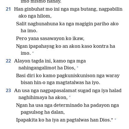
imo mismo nanay.
21
Han ginbuhat mo ini nga mga butang, nagpabilin
ako nga hilom,
Salit naghunahuna ka nga magigin pariho ako
ha imo.
Pero yana sasawayon ko ikaw,
Ngan ipapahayag ko an akon kaso kontra ha
+
imo.
22
Alayon tagda ini, kamo nga mga
+
nahingangalimot ha Dios,
Basi diri ko kamo pagkuniskunison nga waray
bisan hin-o nga magtatalwas ha iyo.
23
An usa nga nagpapasalamat sugad nga iya halad
+
naghihimaya ha akon,
Ngan ha usa nga determinado ha padayon nga
pagsulsog ha dalan,
+
Ipapakita ko ha iya an pagtalwas han Dios.”