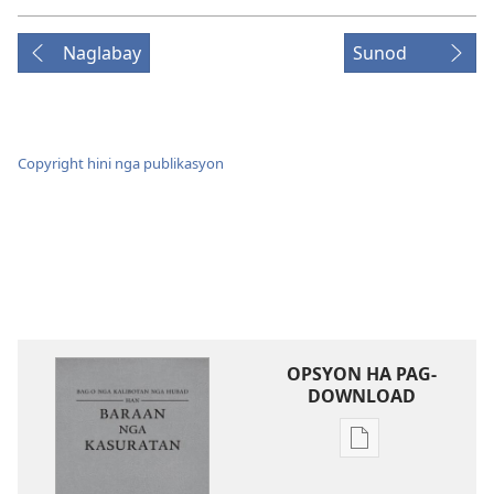
Naglabay
Sunod
Copyright hini nga publikasyon
OPSYON HA PAG-
DOWNLOAD
Opsyon
ha