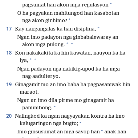
+
pagsumat han akon mga regulasyon
O ha pagyakan mahitungod han kasabotan
+
nga akon ginhimo?
17
*
Kay nangangalas ka han disiplina,
Ngan imo padayon nga ginbabalewaray an
+
*
akon mga pulong.
18
Kon nakakakita ka hin kawatan, nauyon ka ha
+
*
iya,
Ngan padayon nga nakikig-upod ka ha mga
nag-aadulteryo.
19
Ginagamit mo an imo baba ha pagpasamwak hin
maraot,
Ngan an imo dila pirme mo ginagamit ha
+
panlimbong.
20
Nalingkod ka ngan nagyayakan kontra ha imo
+
kalugaringon nga bugto;
*
Imo ginsusumat an mga sayop han
anak han