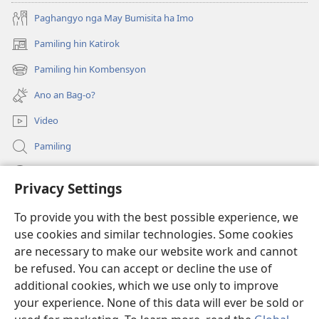
Paghangyo nga May Bumisita ha Imo
Pamiling hin Katirok
(opens
new
Pamiling hin Kombensyon
(opens
window)
new
Ano an Bag-o?
window)
Video
Pamiling
Impormasyon Para ha mga Opisyal han Gobyerno
Privacy Settings
Donasyon
(opens
To provide you with the best possible experience, we
new
use cookies and similar technologies. Some cookies
window)
Watchtower ONLINE LIBRARY
are necessary to make our website work and cannot
(opens
be refused. You can accept or decline the use of
new
®
JW Hub
window)
additional cookies, which we use only to improve
(opens
new
your experience. None of this data will ever be sold or
window)