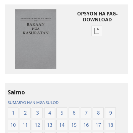
OPSYON HA PAG-
DOWNLOAD
Opsyon
ha
pag-
download
hin
digital
nga
mga
publikasyon
Salmo
Bag-
SUMARYO HAN MGA SULOD
o
nga
1
2
3
4
5
6
7
8
9
Kalibotan
10
11
12
13
14
15
16
17
18
nga