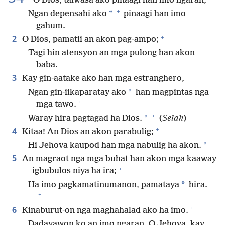
O Dios, talwasa ako pinaagi han imo ngaran,
+
*
Ngan depensahi ako
pinaagi han imo
gahum.
+
2
O Dios, pamatii an akon pag-ampo;
Tagi hin atensyon an mga pulong han akon
baba.
3
Kay gin-aatake ako han mga estranghero,
*
Ngan gin-iikaparatay ako
han magpintas nga
+
mga tawo.
+
*
Waray hira pagtagad ha Dios.
(
Selah
)
+
4
Kitaa! An Dios an akon parabulig;
*
Hi Jehova kaupod han mga nabulig ha akon.
5
An magraot nga mga buhat han akon mga kaaway
+
igbubulos niya ha ira;
*
Ha imo pagkamatinumanon, pamataya
hira.
+
+
6
Kinaburut-on nga maghahalad ako ha imo.
Dadayawon ko an imo ngaran, O Jehova, kay