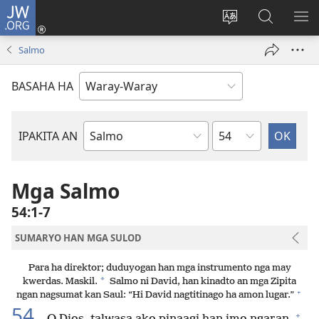
JW.ORG
Pag-
log
Balyui
Pamiling
IPA
In
hin
ha
AN
Salmo
(opens
yinaknan
JW.ORG
ME
new
an
BASAHA HA
window)
site
Kapitulo
IPAKITA AN
Libro
han
Biblia
Mga Salmo
54:1-7
SUMARYO HAN MGA SULOD
Para ha direktor; duduyogan han mga instrumento nga may
*
kwerdas. Maskil.
Salmo ni David, han kinadto an mga Zipita
+
ngan nagsumat kan Saul: “Hi David nagtitinago ha amon lugar.”
54
+