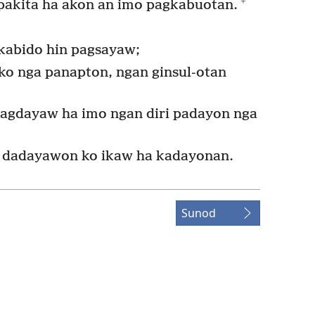
+
pakita ha akon an imo pagkabuotan.
kabido hin pagsayaw;
ko nga panapton, ngan ginsul-otan
,
agdayaw ha imo ngan diri padayon nga
, dadayawon ko ikaw ha kadayonan.
Sunod