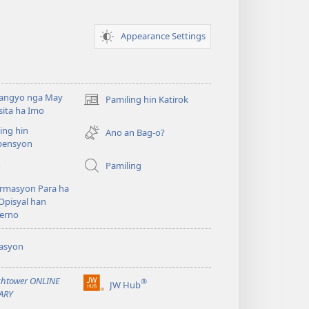
Appearance Settings
angyo nga May
Pamiling hin Katirok
(opens
ita ha Imo
new
ing hin
window)
Ano an Bag-o?
ensyon
o
Pamiling
rmasyon Para ha
Opisyal han
erno
asyon
htower ONLINE
®
JW Hub
(opens
ARY
new