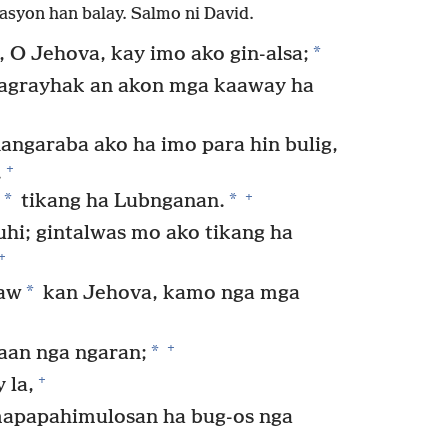
asyon han balay. Salmo ni David.
*
 O Jehova, kay imo ako gin-alsa;
agrayhak an akon mga kaaway ha
angaraba ako ha imo para hin bulig,
+
.
+
*
*
tikang ha Lubnganan.
uhi; gintalwas mo ako tikang ha
+
*
aw
kan Jehova, kamo nga mga
+
*
aan nga ngaran;
+
 la,
apapahimulosan ha bug-os nga