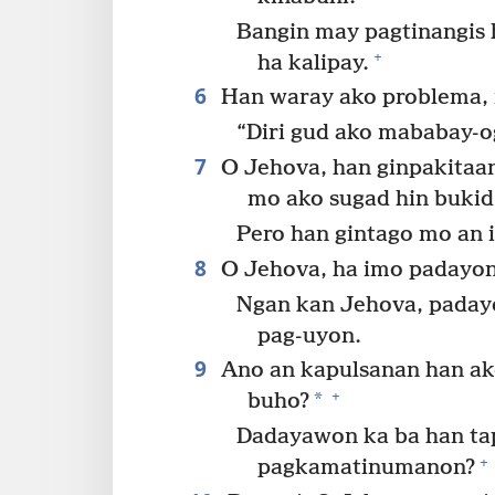
Bangin may pagtinangis h
+
ha kalipay.
6
Han waray ako problema, n
“Diri gud ako mababay-o
7
O Jehova, han ginpakitaan
mo ako sugad hin bukid
Pero han gintago mo an 
8
O Jehova, ha imo padayon
Ngan kan Jehova, paday
pag-uyon.
9
Ano an kapulsanan han a
+
*
buho?
Dadayawon ka ba han ta
+
pagkamatinumanon?