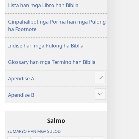
nga
Lista han mga Libro han Biblia
Hubad
han
Ginpahalipot nga Porma han mga Pulong
Baraan
ha Footnote
nga
Kasuratan
Indise han mga Pulong ha Biblia
Glossary han mga Termino han Biblia
Apendise A
Ipakita
an
Apendise B
dugang
Ipakita
an
dugang
Salmo
SUMARYO HAN MGA SULOD