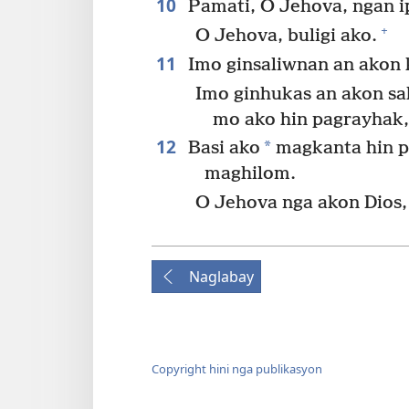
10
Pamati, O Jehova, ngan i
+
O Jehova, buligi ako.
11
Imo ginsaliwnan an akon 
Imo ginhukas an akon sa
mo ako hin pagrayhak
12
*
Basi ako
magkanta hin p
maghilom.
O Jehova nga akon Dios
Naglabay
Copyright hini nga publikasyon