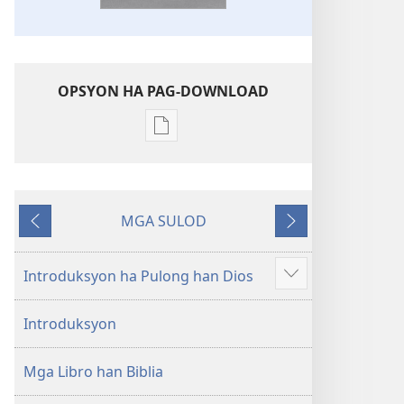
OPSYON HA PAG-DOWNLOAD
Opsyon
ha
pag-
download
MGA SULOD
hin
Naglabay
Sunod
digital
nga
Introduksyon ha Pulong han Dios
Ipakita
mga
an
publikasyon
Introduksyon
dugang
Bag-
o
Mga Libro han Biblia
nga
Kalibotan