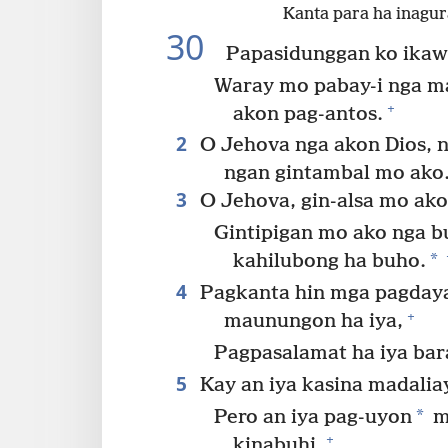
Kanta para ha inagur
30
Papasidunggan ko ikaw,
Waray mo pabay-i nga m
+
akon pag-antos.
2
O Jehova nga akon Dios, n
ngan gintambal mo ako
3
O Jehova, gin-alsa mo ako
Gintipigan mo ako nga b
*
kahilubong ha buho.
4
Pagkanta hin mga pagday
+
maunungon ha iya,
Pagpasalamat ha iya bar
5
Kay an iya kasina madaliay
*
Pero an iya pag-uyon
m
+
kinabuhi.