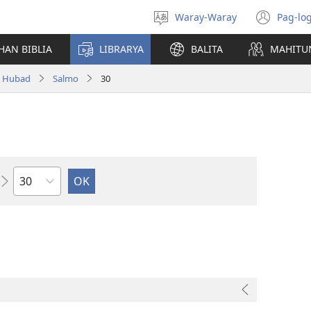
Waray-Waray
Pag-log
Pagpili
(ope
hin
new
HAN BIBLIA
LIBRARYA
BALITA
MAHITU
yinaknan
win
a Hubad
Salmo
30
Kapitulo