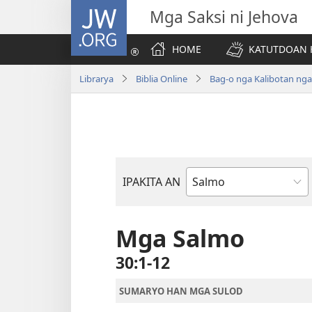
JW.ORG
Mga Saksi ni Jehova
HOME
KATUTDOAN 
Librarya
Biblia Online
Bag-o nga Kalibotan ng
IPAKITA AN
Libro
han
Biblia
Mga Salmo
30:1-12
SUMARYO HAN MGA SULOD