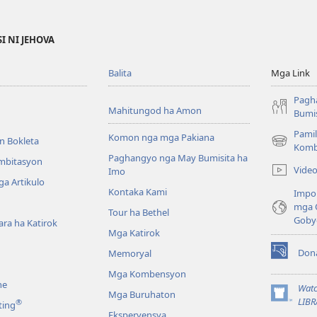
I NI JEHOVA
Balita
Mga Link
Pagh
Mahitungod ha Amon
Bumis
Pamil
Komon nga mga Pakiana
n Bokleta
(opens
Komb
Paghangyo nga May Bumisita ha
new
Imbitasyon
Vide
Imo
window)
a Artikulo
Kontaka Kami
Impo
mga 
Tour ha Bethel
Goby
ra ha Katirok
Mga Katirok
Don
Memoryal
(opens
new
Mga Kombensyon
ne
window)
Watc
Mga Buruhaton
(opens
LIBR
®
ting
new
Eksperyensya