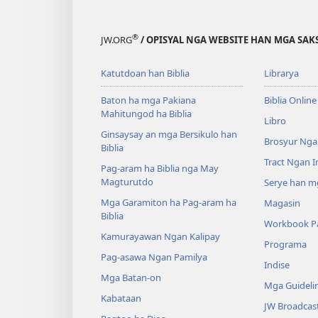
®
JW.ORG
/ OPISYAL NGA WEBSITE HAN MGA SAKS
Katutdoan han Biblia
Librarya
Baton ha mga Pakiana
Biblia Online
Mahitungod ha Biblia
Libro
Ginsaysay an mga Bersikulo han
Brosyur Nga
Biblia
Tract Ngan 
Pag-aram ha Biblia nga May
Magturutdo
Serye han mg
Mga Garamiton ha Pag-aram ha
Magasin
Biblia
Workbook Pa
Kamurayawan Ngan Kalipay
Programa
Pag-asawa Ngan Pamilya
Indise
Mga Batan-on
Mga Guideli
Kabataan
JW Broadcas