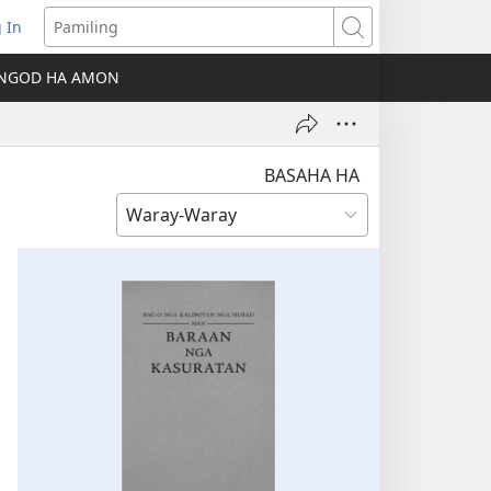
 In
ns
Pamiling
NGOD HA AMON
dow)
BASAHA HA