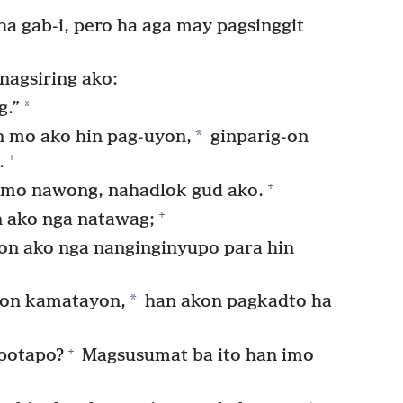
a gab-i, pero ha aga may pagsinggit
agsiring ako:
*
g.”
*
 mo ako hin pag-uyon,
ginparig-on
+
.
+
imo nawong, nahadlok gud ako.
+
 ako nga natawag;
on ako nga nanginginyupo para hin
*
kon kamatayon,
han akon pagkadto ha
+
potapo?
Magsusumat ba ito han imo