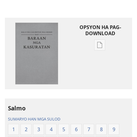
OPSYON HA PAG-
DOWNLOAD
Opsyon
ha
pag-
download
hin
digital
nga
mga
publikasyon
Salmo
Bag-
SUMARYO HAN MGA SULOD
o
nga
1
2
3
4
5
6
7
8
9
Kalibotan