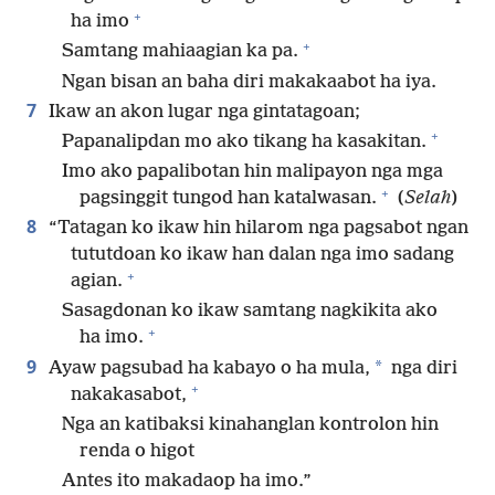
+
ha imo
+
Samtang mahiaagian ka pa.
Ngan bisan an baha diri makakaabot ha iya.
7
Ikaw an akon lugar nga gintatagoan;
+
Papanalipdan mo ako tikang ha kasakitan.
Imo ako papalibotan hin malipayon nga mga
+
pagsinggit tungod han katalwasan.
(
Selah
)
8
“Tatagan ko ikaw hin hilarom nga pagsabot ngan
tututdoan ko ikaw han dalan nga imo sadang
+
agian.
Sasagdonan ko ikaw samtang nagkikita ako
+
ha imo.
9
*
Ayaw pagsubad ha kabayo o ha mula,
nga diri
+
nakakasabot,
Nga an katibaksi kinahanglan kontrolon hin
renda o higot
Antes ito makadaop ha imo.”