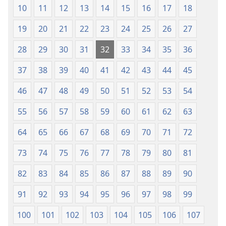
10
11
12
13
14
15
16
17
18
nga
Hubad
19
20
21
22
23
24
25
26
27
han
Baraan
28
29
30
31
32
33
34
35
36
nga
37
38
39
40
41
42
43
44
45
Kasuratan
46
47
48
49
50
51
52
53
54
55
56
57
58
59
60
61
62
63
64
65
66
67
68
69
70
71
72
73
74
75
76
77
78
79
80
81
82
83
84
85
86
87
88
89
90
91
92
93
94
95
96
97
98
99
100
101
102
103
104
105
106
107