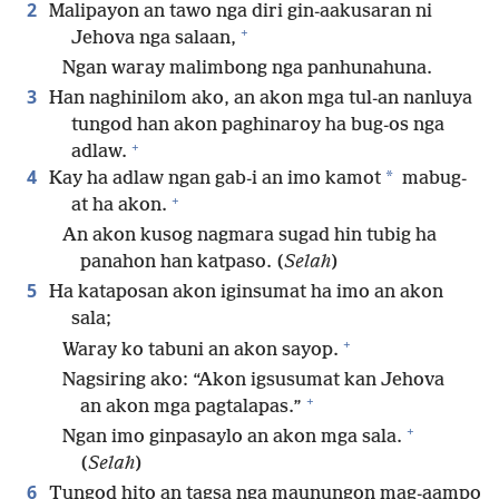
2
Malipayon an tawo nga diri gin-aakusaran ni
+
Jehova nga salaan,
Ngan waray malimbong nga panhunahuna.
3
Han naghinilom ako, an akon mga tul-an nanluya
tungod han akon paghinaroy ha bug-os nga
+
adlaw.
4
*
Kay ha adlaw ngan gab-i an imo kamot
mabug-
+
at ha akon.
An akon kusog nagmara sugad hin tubig ha
panahon han katpaso. (
Selah
)
5
Ha kataposan akon iginsumat ha imo an akon
sala;
+
Waray ko tabuni an akon sayop.
Nagsiring ako: “Akon igsusumat kan Jehova
+
an akon mga pagtalapas.”
+
Ngan imo ginpasaylo an akon mga sala.
(
Selah
)
6
Tungod hito an tagsa nga maunungon mag-aampo