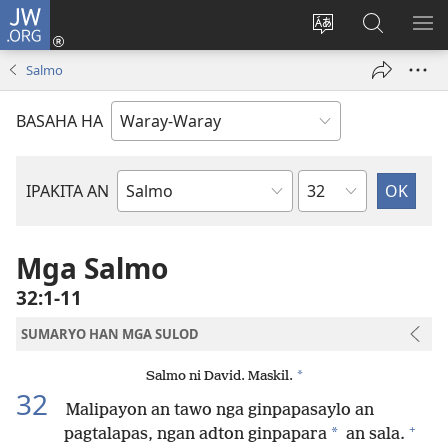
JW.ORG
Pag-
log
Balyui
Pamiling
IPA
In
hin
ha
AN
Salmo
(opens
yinaknan
JW.ORG
ME
new
an
BASAHA HA
window)
site
Kapitulo
IPAKITA AN
Libro
han
Biblia
Mga Salmo
32:1-11
SUMARYO HAN MGA SULOD
*
Salmo ni David. Maskil.
32
Malipayon an tawo nga ginpapasaylo an
+
*
pagtalapas, ngan adton ginpapara
an sala.