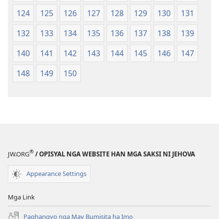
124
125
126
127
128
129
130
131
132
133
134
135
136
137
138
139
140
141
142
143
144
145
146
147
148
149
150
®
JW.ORG
/ OPISYAL NGA WEBSITE HAN MGA SAKSI NI JEHOVA
Appearance Settings
Mga Link
Paghangyo nga May Bumisita ha Imo