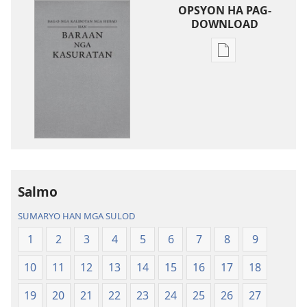
OPSYON HA PAG-
DOWNLOAD
Opsyon
ha
pag-
download
hin
digital
nga
mga
publikasyon
Salmo
Bag-
SUMARYO HAN MGA SULOD
o
nga
1
2
3
4
5
6
7
8
9
Kalibotan
10
11
12
13
14
15
16
17
18
nga
Hubad
19
20
21
22
23
24
25
26
27
han