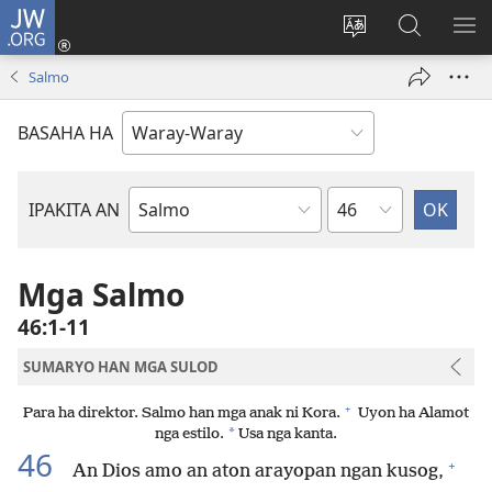
JW.ORG
Pag-
log
Balyui
Pamiling
IPA
In
hin
ha
AN
Salmo
(opens
yinaknan
JW.ORG
ME
new
an
BASAHA HA
window)
site
Kapitulo
IPAKITA AN
Libro
han
Biblia
Mga Salmo
46:1-11
SUMARYO HAN MGA SULOD
+
Para ha direktor. Salmo han mga anak ni Kora.
Uyon ha Alamot
*
nga estilo.
Usa nga kanta.
46
+
An Dios amo an aton arayopan ngan kusog,