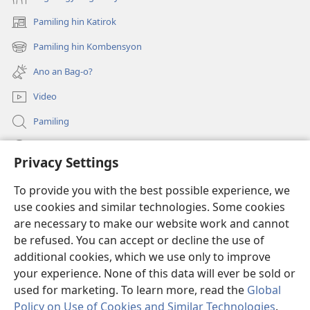
Pamiling hin Katirok
(opens
new
Pamiling hin Kombensyon
(opens
window)
new
Ano an Bag-o?
window)
Video
Pamiling
Impormasyon Para ha mga Opisyal han Gobyerno
Privacy Settings
Donasyon
(opens
To provide you with the best possible experience, we
new
use cookies and similar technologies. Some cookies
window)
Watchtower ONLINE LIBRARY
are necessary to make our website work and cannot
(opens
be refused. You can accept or decline the use of
new
®
JW Hub
window)
additional cookies, which we use only to improve
(opens
new
your experience. None of this data will ever be sold or
window)
used for marketing. To learn more, read the
Global
Policy on Use of Cookies and Similar Technologies
.