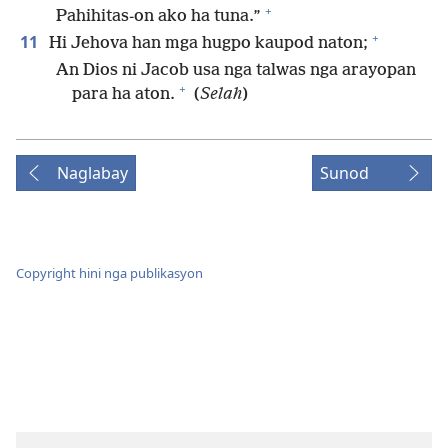
+
Pahihitas-on ako ha tuna.”
+
11
Hi Jehova han mga hugpo kaupod naton;
An Dios ni Jacob usa nga talwas nga arayopan
+
para ha aton.
(
Selah
)
Naglabay
Sunod
Copyright hini nga publikasyon