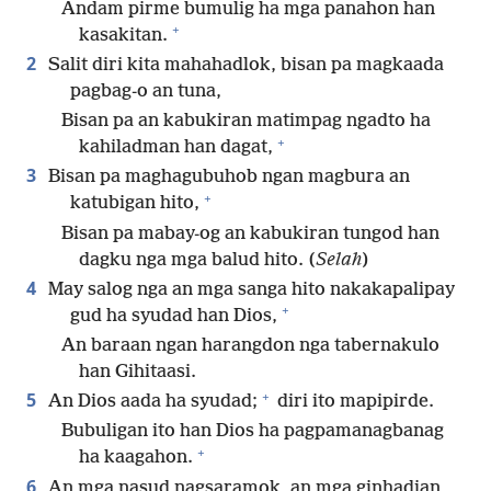
Andam pirme bumulig ha mga panahon han
+
kasakitan.
2
Salit diri kita mahahadlok, bisan pa magkaada
pagbag-o an tuna,
Bisan pa an kabukiran matimpag ngadto ha
+
kahiladman han dagat,
3
Bisan pa maghagubuhob ngan magbura an
+
katubigan hito,
Bisan pa mabay-og an kabukiran tungod han
dagku nga mga balud hito. (
Selah
)
4
May salog nga an mga sanga hito nakakapalipay
+
gud ha syudad han Dios,
An baraan ngan harangdon nga tabernakulo
han Gihitaasi.
+
5
An Dios aada ha syudad;
diri ito mapipirde.
Bubuligan ito han Dios ha pagpamanagbanag
+
ha kaagahon.
6
An mga nasud nagsaramok, an mga ginhadian