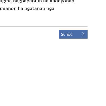
ugma nagpapabilin ha kadayonan,
umanon ha ngatanan nga
Sunod