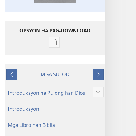
OPSYON HA PAG-DOWNLOAD
Opsyon
ha
pag-
download
MGA SULOD
hin
Naglabay
Sunod
digital
nga
Introduksyon ha Pulong han Dios
Ipakita
mga
an
publikasyon
Introduksyon
dugang
Bag-
o
Mga Libro han Biblia
nga
Kalibotan