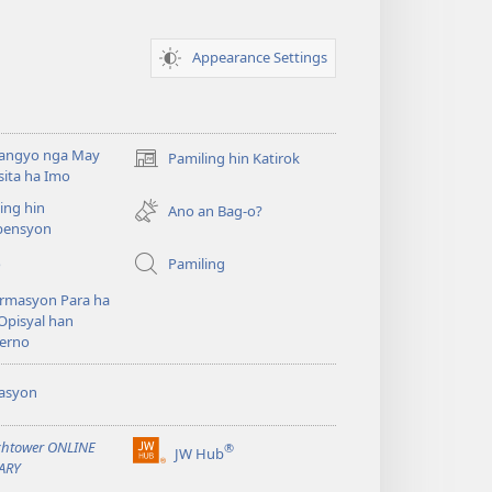
Appearance Settings
angyo nga May
Pamiling hin Katirok
(opens
ita ha Imo
new
ing hin
window)
Ano an Bag-o?
ensyon
o
Pamiling
rmasyon Para ha
Opisyal han
erno
asyon
htower ONLINE
®
JW Hub
(opens
ARY
new