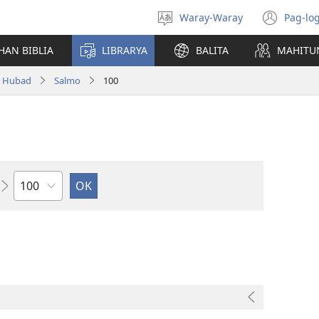
Waray-Waray
Pag-log
Pagpili
(ope
hin
new
HAN BIBLIA
LIBRARYA
BALITA
MAHITU
yinaknan
win
a Hubad
Salmo
100
Kapitulo