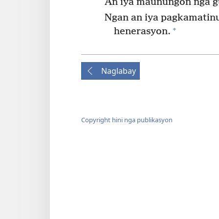
An iya maunungon nga g
Ngan an iya pagkamatin
+
henerasyon.
Naglabay
Copyright hini nga publikasyon