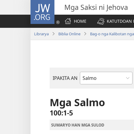
JW.ORG
Mga Saksi ni Jehova
HOME
KATUTDOAN 
Librarya
Biblia Online
Bag-o nga Kalibotan ng
IPAKITA AN
Libro
han
Biblia
Mga Salmo
100:1-5
SUMARYO HAN MGA SULOD