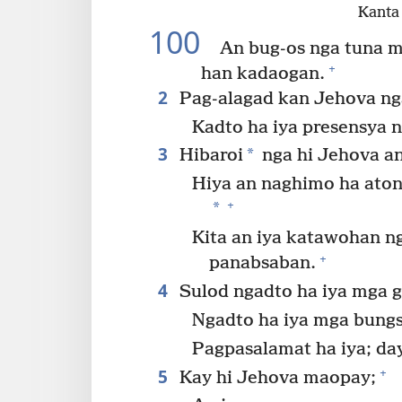
Kanta
100
An bug-os nga tuna m
+
han kadaogan.
2
Pag-alagad kan Jehova ng
Kadto ha iya presensya 
3
*
Hibaroi
nga hi Jehova an
Hiya an naghimo ha aton,
+
*
Kita an iya katawohan n
+
panabsaban.
4
Sulod ngadto ha iya mga 
Ngadto ha iya mga bung
Pagpasalamat ha iya; da
5
+
Kay hi Jehova maopay;