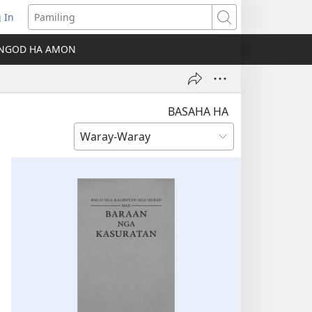
 In
ns
Pamiling
NGOD HA AMON
dow)
BASAHA HA