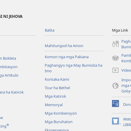
I NI JEHOVA
Balita
Mga Link
Pagh
Mahitungod ha Amon
Bumis
Pamil
Komon nga mga Pakiana
n Bokleta
(opens
Komb
Paghangyo nga May Bumisita ha
new
Imbitasyon
Vide
Imo
window)
a Artikulo
Kontaka Kami
Impo
mga 
Tour ha Bethel
Goby
ra ha Katirok
Mga Katirok
Don
Memoryal
(opens
new
Mga Kombensyon
ne
window)
Watc
Mga Buruhaton
(opens
LIBR
®
ting
new
Eksperyensya