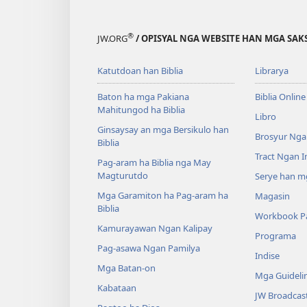
®
JW.ORG
/ OPISYAL NGA WEBSITE HAN MGA SAKS
Katutdoan han Biblia
Librarya
Baton ha mga Pakiana
Biblia Online
Mahitungod ha Biblia
Libro
Ginsaysay an mga Bersikulo han
Brosyur Nga
Biblia
Tract Ngan 
Pag-aram ha Biblia nga May
Magturutdo
Serye han mg
Mga Garamiton ha Pag-aram ha
Magasin
Biblia
Workbook Pa
Kamurayawan Ngan Kalipay
Programa
Pag-asawa Ngan Pamilya
Indise
Mga Batan-on
Mga Guideli
Kabataan
JW Broadcas