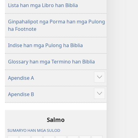
nga
Lista han mga Libro han Biblia
Hubad
han
Ginpahalipot nga Porma han mga Pulong
Baraan
ha Footnote
nga
Kasuratan
Indise han mga Pulong ha Biblia
Glossary han mga Termino han Biblia
Apendise A
Ipakita
an
Apendise B
dugang
Ipakita
an
dugang
Salmo
SUMARYO HAN MGA SULOD