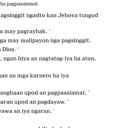
 ha pagpasalamat.
agsinggit ngadto kan Jehova tungod
+
a may pagrayhak.
nga may malipayon nga pagsinggit.
+
 Dios.
 ngan hiya an nagtatag-iya ha aton.
gan an mga karnero ha iya
+
ganghaan upod an pagpasalamat,
+
saran upod an pagdayaw.
+
yawa an iya ngaran.