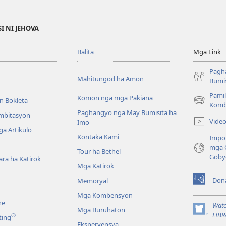
I NI JEHOVA
Balita
Mga Link
Pagh
Mahitungod ha Amon
Bumis
Pamil
Komon nga mga Pakiana
n Bokleta
(opens
Komb
Paghangyo nga May Bumisita ha
new
Imbitasyon
Vide
Imo
window)
a Artikulo
Kontaka Kami
Impo
mga 
Tour ha Bethel
Goby
ra ha Katirok
Mga Katirok
Don
Memoryal
(opens
new
Mga Kombensyon
ne
window)
Watc
Mga Buruhaton
(opens
LIBR
®
ting
new
Eksperyensya