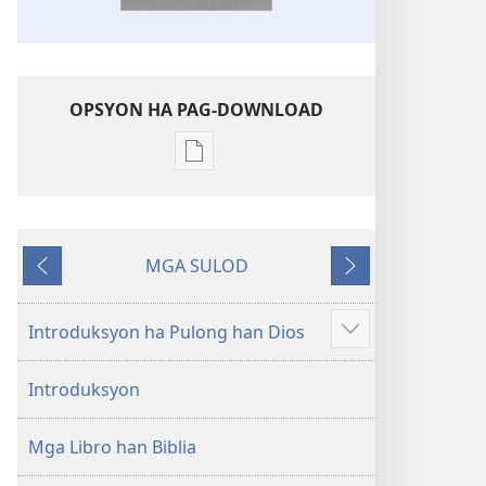
OPSYON HA PAG-DOWNLOAD
Opsyon
ha
pag-
download
MGA SULOD
hin
Naglabay
Sunod
digital
nga
Introduksyon ha Pulong han Dios
Ipakita
mga
an
publikasyon
Introduksyon
dugang
Bag-
o
Mga Libro han Biblia
nga
Kalibotan