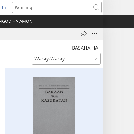
 In
ns
Pamiling
NGOD HA AMON
dow)
BASAHA HA