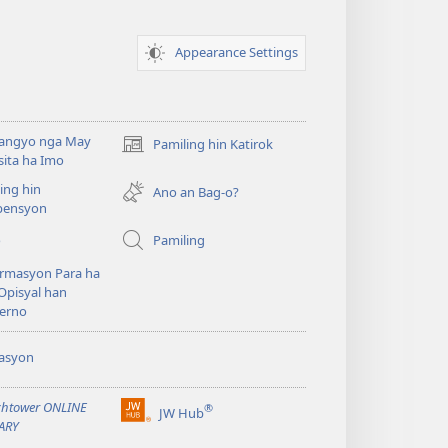
Appearance Settings
angyo nga May
Pamiling hin Katirok
(opens
ita ha Imo
new
ing hin
window)
Ano an Bag-o?
ensyon
o
Pamiling
rmasyon Para ha
Opisyal han
erno
asyon
htower ONLINE
®
JW Hub
(opens
ARY
new