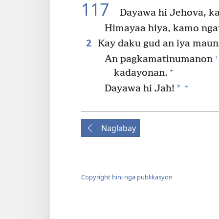
117
Dayawa hi Jehova, k
Himayaa hiya, kamo nga
2
Kay daku gud an iya maun
+
An pagkamatinumanon
+
kadayonan.
+
*
Dayawa hi Jah!
Naglabay
Copyright hini nga publikasyon