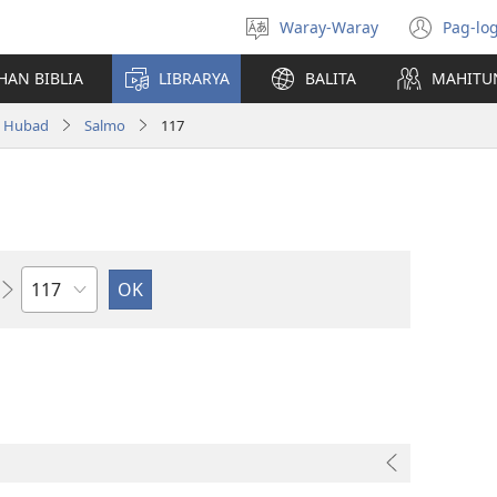
Waray-Waray
Pag-log
Pagpili
(ope
hin
new
HAN BIBLIA
LIBRARYA
BALITA
MAHITU
yinaknan
win
a Hubad
Salmo
117
Kapitulo