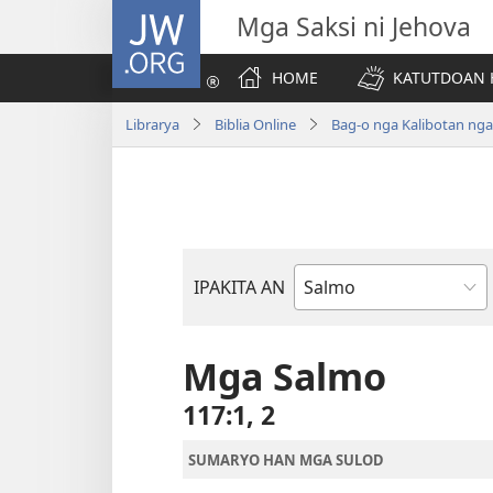
JW.ORG
Mga Saksi ni Jehova
HOME
KATUTDOAN 
Librarya
Biblia Online
Bag-o nga Kalibotan ng
IPAKITA AN
Libro
han
Biblia
Mga Salmo
117:1, 2
SUMARYO HAN MGA SULOD