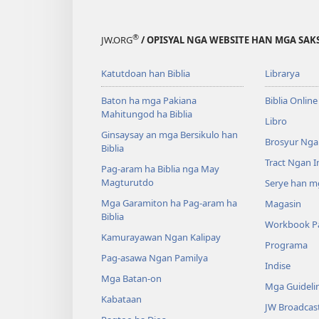
®
JW.ORG
/ OPISYAL NGA WEBSITE HAN MGA SAKS
Katutdoan han Biblia
Librarya
Baton ha mga Pakiana
Biblia Online
Mahitungod ha Biblia
Libro
Ginsaysay an mga Bersikulo han
Brosyur Nga
Biblia
Tract Ngan 
Pag-aram ha Biblia nga May
Magturutdo
Serye han mg
Mga Garamiton ha Pag-aram ha
Magasin
Biblia
Workbook Pa
Kamurayawan Ngan Kalipay
Programa
Pag-asawa Ngan Pamilya
Indise
Mga Batan-on
Mga Guideli
Kabataan
JW Broadcas