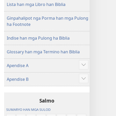
nga
Lista han mga Libro han Biblia
Hubad
han
Ginpahalipot nga Porma han mga Pulong
Baraan
ha Footnote
nga
Kasuratan
Indise han mga Pulong ha Biblia
Glossary han mga Termino han Biblia
Apendise A
Ipakita
an
Apendise B
dugang
Ipakita
an
dugang
Salmo
SUMARYO HAN MGA SULOD