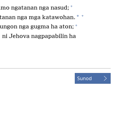
+
amo ngatanan nga nasud;
+
*
tanan nga mga katawohan.
+
ungon nga gugma ha aton;
ni Jehova nagpapabilin ha
Sunod