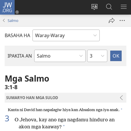
JW.ORG
Pag-
log
Balyui
Pamiling
IPA
In
hin
ha
AN
Salmo
(opens
yinaknan
JW.ORG
ME
new
an
BASAHA HA
window)
site
Kapitulo
IPAKITA AN
Libro
han
Biblia
Mga Salmo
3:1-8
SUMARYO HAN MGA SULOD
+
Kanta ni David han napalagiw hiya kan Absalom nga iya anak.
3
O Jehova, kay ano nga nagdamu hinduro an
+
akon mga kaaway?