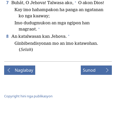
+
7
Buhát, O Jehova! Talwasa ako,
O akon Dios!
Kay imo hahampakon ha panga an ngatanan
ko nga kaaway;
Imo dudugmukon an mga ngipon han
+
magraot.
+
8
An katalwasan kan Jehova.
Ginbibendisyonan mo an imo katawohan.
(
Selah
)
Naglabay
Sunod
Copyright hini nga publikasyon