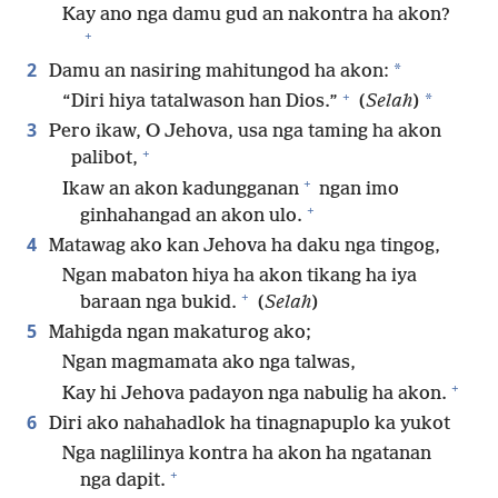
Kay ano nga damu gud an nakontra ha akon?
+
2
*
Damu an nasiring mahitungod ha akon:
+
*
“Diri hiya tatalwason han Dios.”
(
Selah
)
3
Pero ikaw, O Jehova, usa nga taming ha akon
+
palibot,
+
Ikaw an akon kadungganan
ngan imo
+
ginhahangad an akon ulo.
4
Matawag ako kan Jehova ha daku nga tingog,
Ngan mabaton hiya ha akon tikang ha iya
+
baraan nga bukid.
(
Selah
)
5
Mahigda ngan makaturog ako;
Ngan magmamata ako nga talwas,
+
Kay hi Jehova padayon nga nabulig ha akon.
6
Diri ako nahahadlok ha tinagnapuplo ka yukot
Nga naglilinya kontra ha akon ha ngatanan
+
nga dapit.