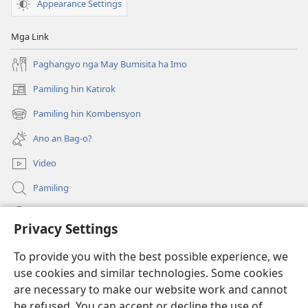
Appearance Settings
Mga Link
Paghangyo nga May Bumisita ha Imo
Pamiling hin Katirok
(opens
new
Pamiling hin Kombensyon
(opens
window)
new
Ano an Bag-o?
window)
Video
Pamiling
Impormasyon Para ha mga Opisyal han Gobyerno
Privacy Settings
Donasyon
(opens
To provide you with the best possible experience, we
new
use cookies and similar technologies. Some cookies
window)
Watchtower ONLINE LIBRARY
are necessary to make our website work and cannot
(opens
be refused. You can accept or decline the use of
new