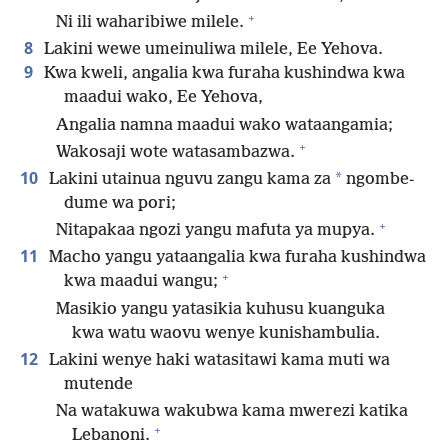
+
Ni ili waharibiwe milele.
8
Lakini wewe umeinuliwa milele, Ee Yehova.
9
Kwa kweli, angalia kwa furaha kushindwa kwa
maadui wako, Ee Yehova,
Angalia namna maadui wako wataangamia;
+
Wakosaji wote watasambazwa.
10
*
Lakini utainua nguvu zangu kama za
ngombe-
dume wa pori;
+
Nitapakaa ngozi yangu mafuta ya mupya.
11
Macho yangu yataangalia kwa furaha kushindwa
+
kwa maadui wangu;
Masikio yangu yatasikia kuhusu kuanguka
kwa watu waovu wenye kunishambulia.
12
Lakini wenye haki watasitawi kama muti wa
mutende
Na watakuwa wakubwa kama mwerezi katika
+
Lebanoni.