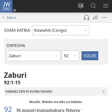
JW.ORG
Ingia
(opens
Badili
Tafuta
ON
new
luga
ku
MA
Zaburi
window)
ya
JW.ORG
YA
adresi
ND
SOMA KATIKA
ONYESHA
Sura
Vitabu
vya
Biblia
Zaburi
92:1-15
HABARI ZENYE KUWA NDANI
Muziki. Wimbo wa siku ya Sabato.
92
+
Ni muzuri kumushukuru Yehova