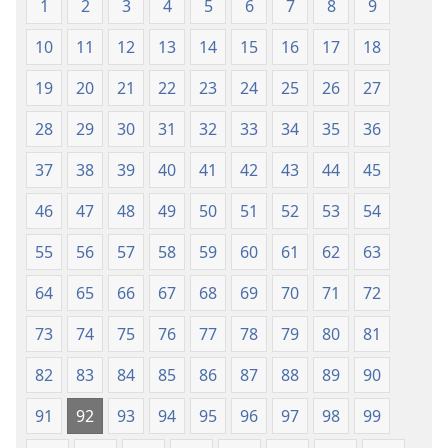
1
2
3
4
5
6
7
8
9
Ilirekebishwa
Ilirekebishwa
ya
ya
10
11
12
13
14
15
16
17
18
2018)
2018)
19
20
21
22
23
24
25
26
27
28
29
30
31
32
33
34
35
36
37
38
39
40
41
42
43
44
45
46
47
48
49
50
51
52
53
54
55
56
57
58
59
60
61
62
63
64
65
66
67
68
69
70
71
72
73
74
75
76
77
78
79
80
81
82
83
84
85
86
87
88
89
90
91
92
93
94
95
96
97
98
99