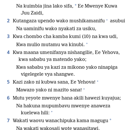
*
Na kuimbia jina lako sifa,
Ee Mwenye Kuwa
Juu Zaidi,
+
2
Kutangaza upendo wako mushikamanifu
asubui
Na uaminifu wako nyakati za usiku,
3
Kwa chombo cha kamba kumi (10) na kwa udi,
+
Kwa mulio mutamu wa kinubi.
4
Kwa maana umenifanya nishangilie, Ee Yehova,
kwa sababu ya matendo yako;
Kwa sababu ya kazi za mikono yako ninapiga
vigelegele vya shangwe.
+
5
Kazi zako ni kubwa sana, Ee Yehova!
+
Mawazo yako ni mazito sana!
6
Mutu yeyote mwenye hana akili hawezi kuyajua;
Na hakuna mupumbavu mwenye anaweza
+
kuelewa hili:
7
*
Wakati waovu wanachipuka kama magugu
Na wakati wakosaji wote wanasitawi,