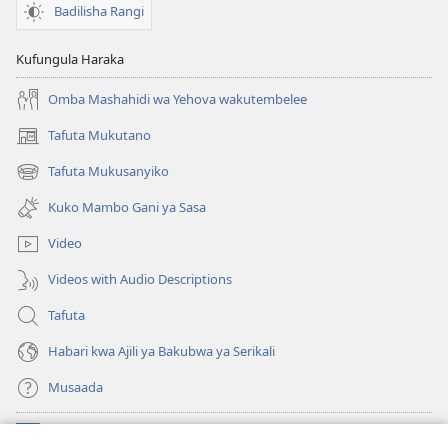
Badilisha Rangi
Kufungula Haraka
Omba Mashahidi wa Yehova wakutembelee
Tafuta Mukutano
(opens
new
Tafuta Mukusanyiko
(opens
window)
new
Kuko Mambo Gani ya Sasa
window)
Video
Videos with Audio Descriptions
Tafuta
Habari kwa Ajili ya Bakubwa ya Serikali
Musaada
Michango
(opens