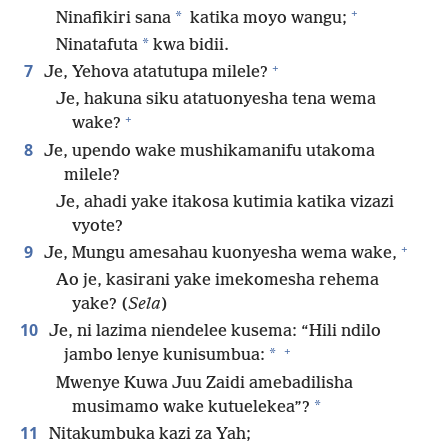
+
*
Ninafikiri sana
katika moyo wangu;
*
Ninatafuta
kwa bidii.
+
7
Je, Yehova atatutupa milele?
Je, hakuna siku atatuonyesha tena wema
+
wake?
8
Je, upendo wake mushikamanifu utakoma
milele?
Je, ahadi yake itakosa kutimia katika vizazi
vyote?
+
9
Je, Mungu amesahau kuonyesha wema wake,
Ao je, kasirani yake imekomesha rehema
yake? (
Sela
)
10
Je, ni lazima niendelee kusema: “Hili ndilo
+
*
jambo lenye kunisumbua:
Mwenye Kuwa Juu Zaidi amebadilisha
*
musimamo wake kutuelekea”?
11
Nitakumbuka kazi za Yah;