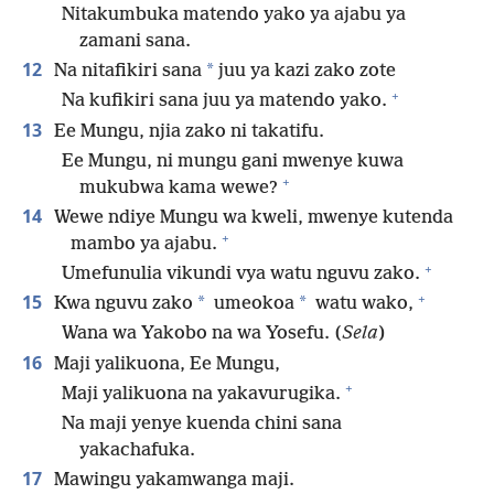
Nitakumbuka matendo yako ya ajabu ya
zamani sana.
12
*
Na nitafikiri sana
juu ya kazi zako zote
+
Na kufikiri sana juu ya matendo yako.
13
Ee Mungu, njia zako ni takatifu.
Ee Mungu, ni mungu gani mwenye kuwa
+
mukubwa kama wewe?
14
Wewe ndiye Mungu wa kweli, mwenye kutenda
+
mambo ya ajabu.
+
Umefunulia vikundi vya watu nguvu zako.
+
15
*
*
Kwa nguvu zako
umeokoa
watu wako,
Wana wa Yakobo na wa Yosefu. (
Sela
)
16
Maji yalikuona, Ee Mungu,
+
Maji yalikuona na yakavurugika.
Na maji yenye kuenda chini sana
yakachafuka.
17
Mawingu yakamwanga maji.