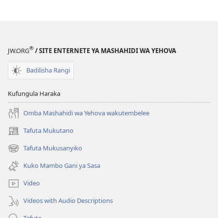
®
JW.ORG
/ SITE ENTERNETE YA MASHAHIDI WA YEHOVA
Badilisha Rangi
Kufungula Haraka
Omba Mashahidi wa Yehova wakutembelee
Tafuta Mukutano
(opens
new
Tafuta Mukusanyiko
(opens
window)
new
Kuko Mambo Gani ya Sasa
window)
Video
Videos with Audio Descriptions