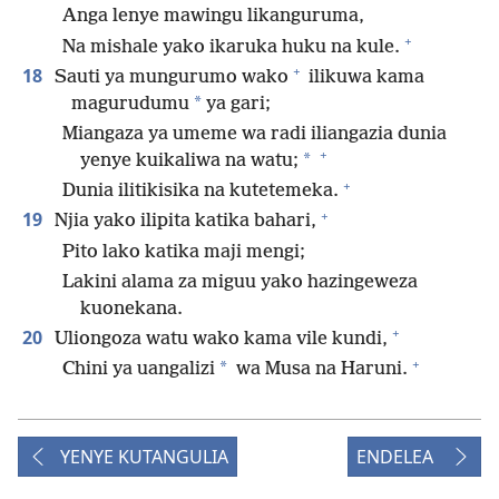
Anga lenye mawingu likanguruma,
+
Na mishale yako ikaruka huku na kule.
+
18
Sauti ya mungurumo wako
ilikuwa kama
*
magurudumu
ya gari;
Miangaza ya umeme wa radi iliangazia dunia
+
*
yenye kuikaliwa na watu;
+
Dunia ilitikisika na kutetemeka.
+
19
Njia yako ilipita katika bahari,
Pito lako katika maji mengi;
Lakini alama za miguu yako hazingeweza
kuonekana.
+
20
Uliongoza watu wako kama vile kundi,
+
*
Chini ya uangalizi
wa Musa na Haruni.
YENYE KUTANGULIA
ENDELEA