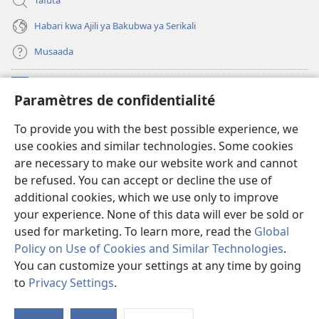
Tafuta
Habari kwa Ajili ya Bakubwa ya Serikali
Musaada
Michango
(opens
Paramètres de confidentialité
new
window)
Maktaba ku Enternete
To provide you with the best possible experience, we
(opens
use cookies and similar technologies. Some cookies
new
®
JW Hub
window)
are necessary to make our website work and cannot
(opens
be refused. You can accept or decline the use of
new
Programu ya JW Library
window)
additional cookies, which we use only to improve
your experience. None of this data will ever be sold or
used for marketing. To learn more, read the
Global
Policy on Use of Cookies and Similar Technologies
.
You can customize your settings at any time by going
Copyright
© 2026 Watch Tower Bible and Tract Society of Pennsylvania.
KANUNI ZA MATUMIZI
|
KANUNI ZA KUTUNZA SIRI
|
PARAMÈTRES DE
to
Privacy Settings
.
S
CONFIDENTIALITÉ
Ta