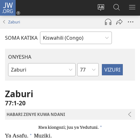
JW.ORG
Ingia
(opens
Badili
Tafuta
ON
new
luga
ku
MA
Zaburi
window)
ya
JW.ORG
YA
adresi
ND
SOMA KATIKA
ONYESHA
Sura
Vitabu
vya
Biblia
Zaburi
77:1-20
HABARI ZENYE KUWA NDANI
*
Kwa kiongozi; juu ya Yedutuni.
+
Ya Asafu.
Muziki.