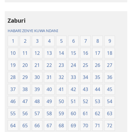
Tafsiri
Tafsiri
ya
ya
Zaburi
Ulimwengu
Ulimwengu
Mupya
Mupya
HABARI ZENYE KUWA NDANI
(Yenye
(Yenye
1
2
3
4
5
6
7
8
9
Ilirekebishwa
Ilirekebishwa
ya
ya
10
11
12
13
14
15
16
17
18
2018)
2018)
19
20
21
22
23
24
25
26
27
28
29
30
31
32
33
34
35
36
37
38
39
40
41
42
43
44
45
46
47
48
49
50
51
52
53
54
55
56
57
58
59
60
61
62
63
64
65
66
67
68
69
70
71
72