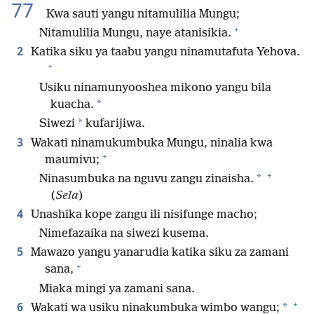
77
Kwa sauti yangu nitamulilia Mungu;
+
Nitamulilia Mungu, naye atanisikia.
2
Katika siku ya taabu yangu ninamutafuta Yehova.
+
Usiku ninamunyooshea mikono yangu bila
*
kuacha.
*
Siwezi
kufarijiwa.
3
Wakati ninamukumbuka Mungu, ninalia kwa
+
maumivu;
+
*
Ninasumbuka na nguvu zangu zinaisha.
(
Sela
)
4
Unashika kope zangu ili nisifunge macho;
Nimefazaika na siwezi kusema.
5
Mawazo yangu yanarudia katika siku za zamani
+
sana,
Miaka mingi ya zamani sana.
+
6
*
Wakati wa usiku ninakumbuka wimbo wangu;