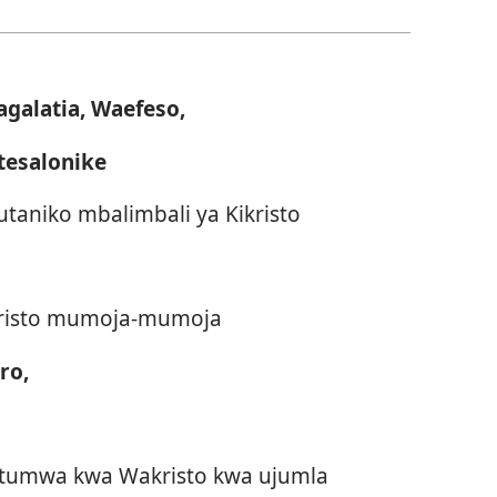
galatia, Waefeso,
atesalonike
taniko mbalimbali ya Kikristo
kristo mumoja-mumoja
ro,
ilitumwa kwa Wakristo kwa ujumla