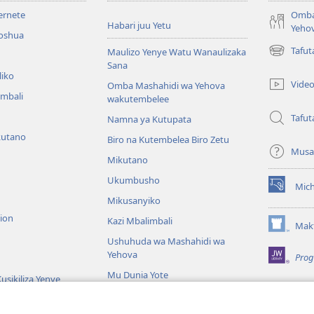
ternete
Omba
Habari juu Yetu
Yeho
roshua
Tafu
Maulizo Yenye Watu Wanaulizaka
(opens
Sana
new
liko
window)
Vide
Omba Mashahidi wa Yehova
imbali
wakutembelee
Tafut
Namna ya Kutupata
kutano
Biro na Kutembelea Biro Zetu
Musa
Mikutano
Ukumbusho
Mic
(opens
Mikusanyiko
new
sion
window)
Kazi Mbalimbali
Makt
(opens
Ushuhuda wa Mashahidi wa
new
Yehova
Prog
window)
Mu Dunia Yote
usikiliza Yenye
iblia
Biblia Wenye