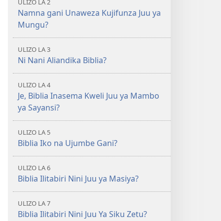
ULIZO LA 2
ya
ya
Namna gani Unaweza Kujifunza Juu ya
2018)
2018)
Mungu?
ULIZO LA 3
Ni Nani Aliandika Biblia?
ULIZO LA 4
Je, Biblia Inasema Kweli Juu ya Mambo
ya Sayansi?
ULIZO LA 5
Biblia Iko na Ujumbe Gani?
ULIZO LA 6
Biblia Ilitabiri Nini Juu ya Masiya?
ULIZO LA 7
Biblia Ilitabiri Nini Juu Ya Siku Zetu?