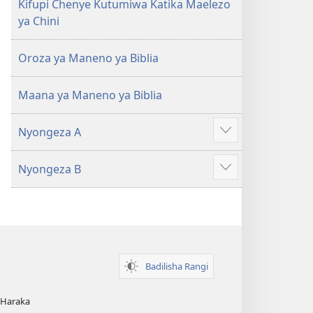
Kifupi Chenye Kutumiwa Katika Maelezo
ya Chini
Oroza ya Maneno ya Biblia
Maana ya Maneno ya Biblia
Nyongeza A
Show
more
Nyongeza B
Show
more
Badilisha Rangi
 Haraka