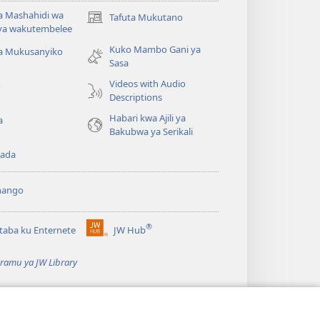
 Mashahidi wa
Tafuta Mukutano
(opens
va wakutembelee
new
Kuko Mambo Gani ya
window)
ta Mukusanyiko
Sasa
Videos with Audio
o
Descriptions
Habari kwa Ajili ya
a
Bakubwa ya Serikali
ada
hango
®
aba ku Enternete
JW Hub
(opens
new
ramu ya JW Library
window)