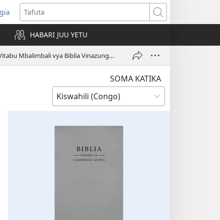
gia
opens
Tafuta
ew
HABARI JUU YETU
indow)
Vitabu Mbalimbali vya Biblia Vinazungumuzia Nini?
SOMA KATIKA