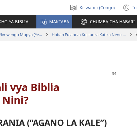
Kiswahili (Congo)
In
Chagua
(
luga
n
HO YA BIBLIA
MAKTABA
CHUMBA CHA HABARI
w
Biblia—Tafsiri ya Ulimwengu Mupya (Yenye Ilirekebishwa ya 2018)
Habari Fulani za Kujifunza Katika Neno la Mungu
i vya Biblia
Nini?
ANIA (“AGANO LA KALE”)