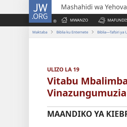
JW.ORG
Mashahidi wa Yehova
MWANZO
MAFUNDIS
Maktaba
Biblia ku Enternete
ULIZO LA 19
Vitabu Mbalimbal
Vinazungumuzia 
MAANDIKO YA KIEBR