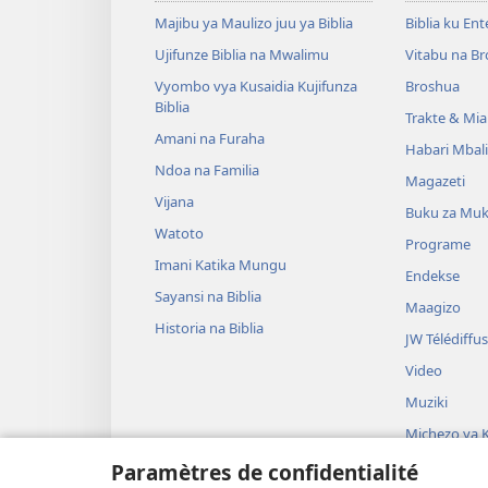
Majibu ya Maulizo juu ya Biblia
Biblia ku En
Ujifunze Biblia na Mwalimu
Vitabu na B
Vyombo vya Kusaidia Kujifunza
Broshua
Biblia
Trakte & Mia
Amani na Furaha
Habari Mbal
Ndoa na Familia
Magazeti
Vijana
Buku za Mu
Watoto
Programe
Imani Katika Mungu
Endekse
Sayansi na Biblia
Maagizo
Historia na Biblia
JW Télédiffu
Video
Muziki
Michezo ya K
Inategemea B
Paramètres de confidentialité
Usomaji wa 