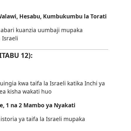
alawi, Hesabu, Kumbukumbu la Torati
habari kuanzia uumbaji mupaka
Israeli
ITABU 12):
ngia kwa taifa la Israeli katika Inchi ya
ea kisha wakati huo
me, 1 na 2 Mambo ya Nyakati
toria ya taifa la Israeli mupaka