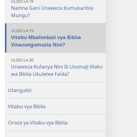
ULIZO LA 18
Namna Gani Unaweza Kumukaribia
Mungu?
ULIZO LA 19
Vitabu Mbalimbali vya Biblia
Vinazungumuzia Nini?
ULIZO LA 20
Unaweza Kufanya Nini Ili Usomaji Wako
wa Biblia Ukuletee Faida?
Utangulizi
Vitabu vya Biblia
Oroza ya Vitabu vya Biblia