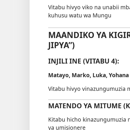
Vitabu hivyo viko na unabii mb
kuhusu watu wa Mungu
MAANDIKO YA KIGIR
JIPYA”)
INJILI INE (VITABU 4):
Matayo, Marko, Luka, Yohana
Vitabu hivyo vinazungumuzia 
MATENDO YA MITUME (KI
Kitabu hicho kinazungumuzia m
ya umisionere