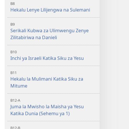
B8
Hekalu Lenye Lilijengwa na Sulemani
B9
Serikali Kubwa za Ulimwengu Zenye
Zilitabiriwa na Danieli
B10
Inchi ya Israeli Katika Siku za Yesu
B11
Hekalu la Mulimani Katika Siku za
Mitume
B12-A
Juma la Mwisho la Maisha ya Yesu
Katika Dunia (Sehemu ya 1)
B12-B