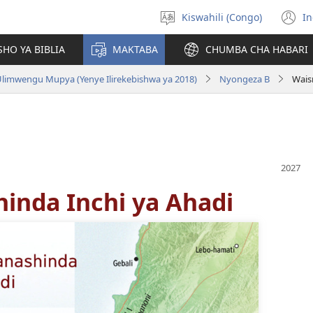
Kiswahili (Congo)
In
Chagua
(
luga
n
HO YA BIBLIA
MAKTABA
CHUMBA CHA HABARI
w
 Ulimwengu Mupya (Yenye Ilirekebishwa ya 2018)
Nyongeza B
Wais
inda Inchi ya Ahadi