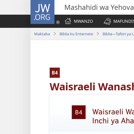
JW.ORG
Mashahidi wa Yehova
MWANZO
MAFUNDIS
Maktaba
Biblia ku Enternete
Biblia—Tafsiri ya
B4
Waisraeli Wanash