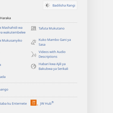
Badilisha Rangi
 Haraka
 Mashahidi wa
Tafuta Mukutano
(opens
va wakutembelee
new
Kuko Mambo Gani ya
window)
ta Mukusanyiko
Sasa
Videos with Audio
o
Descriptions
Habari kwa Ajili ya
a
Bakubwa ya Serikali
ada
hango
®
aba ku Enternete
JW Hub
(opens
new