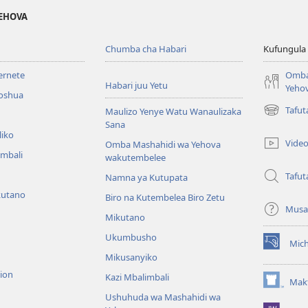
YEHOVA
Chumba cha Habari
Kufungula
ternete
Omba
Habari juu Yetu
Yeho
roshua
Tafu
Maulizo Yenye Watu Wanaulizaka
(opens
Sana
new
liko
window)
Vide
Omba Mashahidi wa Yehova
imbali
wakutembelee
Tafut
Namna ya Kutupata
kutano
Biro na Kutembelea Biro Zetu
Musa
Mikutano
Ukumbusho
Mic
(opens
Mikusanyiko
new
sion
window)
Kazi Mbalimbali
Makt
(opens
Ushuhuda wa Mashahidi wa
new