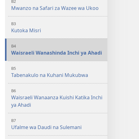
B2
Mwanzo na Safari za Wazee wa Ukoo
B3
Kutoka Misri
B4
Waisraeli Wanashinda Inchi ya Ahadi
B5
Tabenakulo na Kuhani Mukubwa
B6
Waisraeli Wanaanza Kuishi Katika Inchi
ya Ahadi
B7
Ufalme wa Daudi na Sulemani