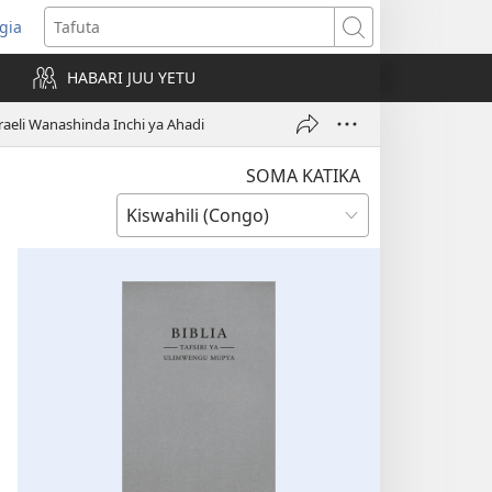
gia
opens
Tafuta
ew
HABARI JUU YETU
indow)
raeli Wanashinda Inchi ya Ahadi
SOMA KATIKA