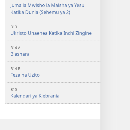
Juma la Mwisho la Maisha ya Yesu
Katika Dunia (Sehemu ya 2)
B13
Ukristo Unaenea Katika Inchi Zingine
B14-A
Biashara
B14-B
Feza na Uzito
B15
Kalendari ya Kiebrania