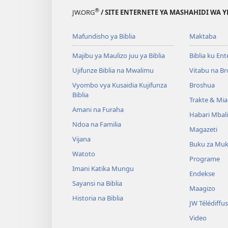
®
JW.ORG
/ SITE ENTERNETE YA MASHAHIDI WA 
Mafundisho ya Biblia
Maktaba
Majibu ya Maulizo juu ya Biblia
Biblia ku En
Ujifunze Biblia na Mwalimu
Vitabu na B
Vyombo vya Kusaidia Kujifunza
Broshua
Biblia
Trakte & Mia
Amani na Furaha
Habari Mbal
Ndoa na Familia
Magazeti
Vijana
Buku za Mu
Watoto
Programe
Imani Katika Mungu
Endekse
Sayansi na Biblia
Maagizo
Historia na Biblia
JW Télédiffu
Video