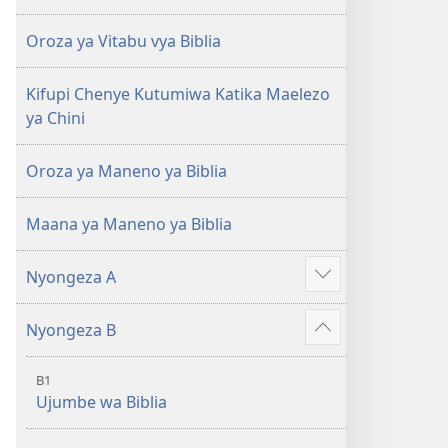
ya
ya
2018)
2018)
Oroza ya Vitabu vya Biblia
Kifupi Chenye Kutumiwa Katika Maelezo
ya Chini
Oroza ya Maneno ya Biblia
Maana ya Maneno ya Biblia
Nyongeza A
Show
more
Nyongeza B
Show
more
B1
Ujumbe wa Biblia