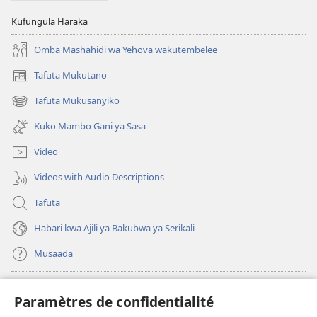
Kufungula Haraka
Omba Mashahidi wa Yehova wakutembelee
Tafuta Mukutano
(opens
new
Tafuta Mukusanyiko
(opens
window)
new
Kuko Mambo Gani ya Sasa
window)
Video
Videos with Audio Descriptions
Tafuta
Habari kwa Ajili ya Bakubwa ya Serikali
Musaada
Michango
(opens
Paramètres de confidentialité
new