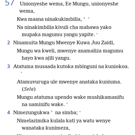
57
Unionyeshe wema, Ee Mungu, unionyeshe
wema,
+
*
Kwa maana ninakukimbilia,
Na ninakimbilia kivuli cha mabawa yako
+
mupaka magumu yangu yapite.
2
Ninamuita Mungu Mwenye Kuwa Juu Zaidi,
Mungu wa kweli, mwenye anamaliza magumu
hayo kwa ajili yangu.
3
Atatuma musaada kutoka mbinguni na kuniokoa.
+
Atamuvuruga ule mwenye anataka kuniuma.
(
Sela
)
Mungu atatuma upendo wake mushikamanifu
+
na uaminifu wake.
+
4
*
Nimezungukwa
na simba;
Nimelazimika kulala kati ya watu wenye
wanataka kunimeza,