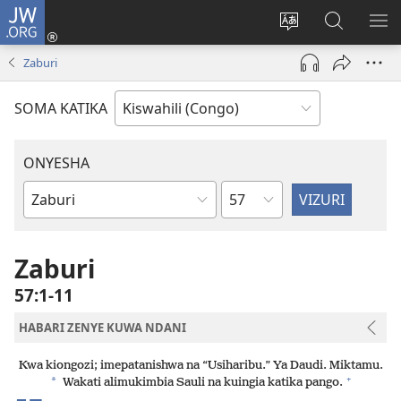
JW.ORG
Ingia
(opens
Badili
Tafuta
ON
new
luga
ku
MA
Zaburi
window)
ya
JW.ORG
YA
adresi
ND
SOMA KATIKA
ONYESHA
Sura
Vitabu
vya
Biblia
Zaburi
57:1-11
HABARI ZENYE KUWA NDANI
Kwa kiongozi; imepatanishwa na “Usiharibu.” Ya Daudi. Miktamu.
+
*
Wakati alimukimbia Sauli na kuingia katika pango.