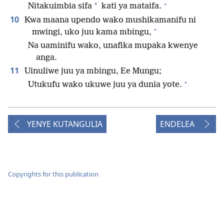
+
*
Nitakuimbia sifa
kati ya mataifa.
10
Kwa maana upendo wako mushikamanifu ni
+
mwingi, uko juu kama mbingu,
Na uaminifu wako, unafika mupaka kwenye
anga.
11
Uinuliwe juu ya mbingu, Ee Mungu;
+
Utukufu wako ukuwe juu ya dunia yote.
YENYE KUTANGULIA
ENDELEA
Copyrights for this publication