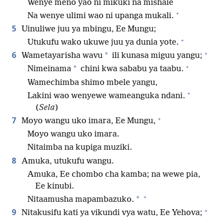
Wenye meno yao ni mikuki na mishale
+
Na wenye ulimi wao ni upanga mukali.
5
Uinuliwe juu ya mbingu, Ee Mungu;
+
Utukufu wako ukuwe juu ya dunia yote.
+
6
*
Wametayarisha wavu
ili kunasa miguu yangu;
+
*
Nimeinama
chini kwa sababu ya taabu.
Wamechimba shimo mbele yangu,
+
Lakini wao wenyewe wameanguka ndani.
(
Sela
)
+
7
Moyo wangu uko imara, Ee Mungu,
Moyo wangu uko imara.
Nitaimba na kupiga muziki.
8
Amuka, utukufu wangu.
Amuka, Ee chombo cha kamba; na wewe pia,
Ee kinubi.
+
*
Nitaamusha mapambazuko.
+
9
Nitakusifu kati ya vikundi vya watu, Ee Yehova;