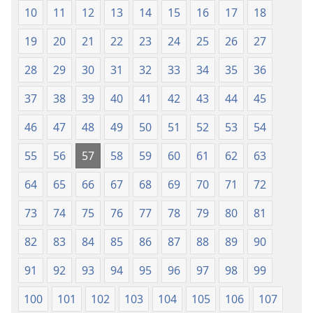
ya
ya
10
11
12
13
14
15
16
17
18
2018)
2018)
19
20
21
22
23
24
25
26
27
28
29
30
31
32
33
34
35
36
37
38
39
40
41
42
43
44
45
46
47
48
49
50
51
52
53
54
55
56
57
58
59
60
61
62
63
64
65
66
67
68
69
70
71
72
73
74
75
76
77
78
79
80
81
82
83
84
85
86
87
88
89
90
91
92
93
94
95
96
97
98
99
100
101
102
103
104
105
106
107