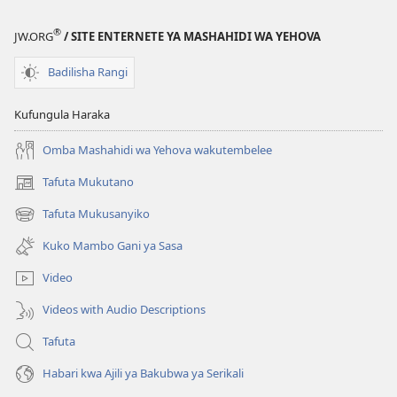
®
JW.ORG
/ SITE ENTERNETE YA MASHAHIDI WA YEHOVA
Badilisha Rangi
Kufungula Haraka
Omba Mashahidi wa Yehova wakutembelee
Tafuta Mukutano
(opens
new
Tafuta Mukusanyiko
(opens
window)
new
Kuko Mambo Gani ya Sasa
window)
Video
Videos with Audio Descriptions
Tafuta
Habari kwa Ajili ya Bakubwa ya Serikali