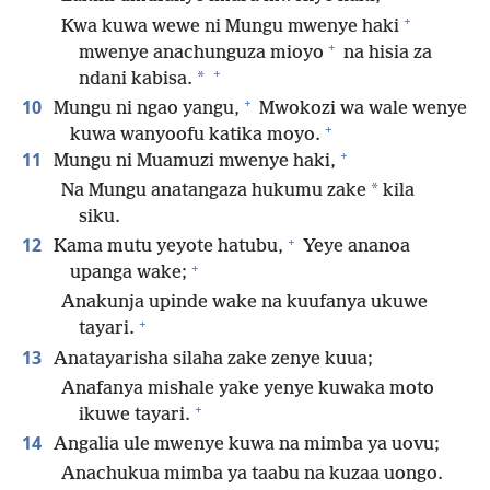
+
Kwa kuwa wewe ni Mungu mwenye haki
+
mwenye anachunguza mioyo
na hisia za
+
*
ndani kabisa.
+
10
Mungu ni ngao yangu,
Mwokozi wa wale wenye
+
kuwa wanyoofu katika moyo.
+
11
Mungu ni Muamuzi mwenye haki,
*
Na Mungu anatangaza hukumu zake
kila
siku.
+
12
Kama mutu yeyote hatubu,
Yeye ananoa
+
upanga wake;
Anakunja upinde wake na kuufanya ukuwe
+
tayari.
13
Anatayarisha silaha zake zenye kuua;
Anafanya mishale yake yenye kuwaka moto
+
ikuwe tayari.
14
Angalia ule mwenye kuwa na mimba ya uovu;
Anachukua mimba ya taabu na kuzaa uongo.