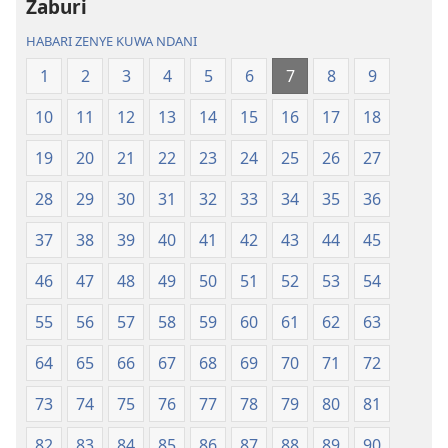
Zaburi
Ulimwengu
Ulimwengu
Mupya
Mupya
HABARI ZENYE KUWA NDANI
(Yenye
(Yenye
1
2
3
4
5
6
7
8
9
Ilirekebishwa
Ilirekebishwa
ya
ya
10
11
12
13
14
15
16
17
18
2018)
2018)
19
20
21
22
23
24
25
26
27
28
29
30
31
32
33
34
35
36
37
38
39
40
41
42
43
44
45
46
47
48
49
50
51
52
53
54
55
56
57
58
59
60
61
62
63
64
65
66
67
68
69
70
71
72
73
74
75
76
77
78
79
80
81
82
83
84
85
86
87
88
89
90