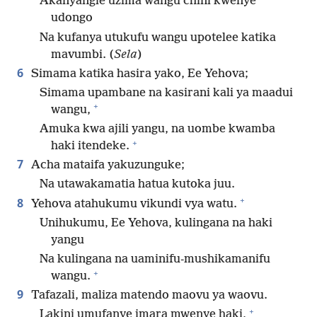
Akanyangie uzima wangu chini kwenye
udongo
Na kufanya utukufu wangu upotelee katika
mavumbi. (
Sela
)
6
Simama katika hasira yako, Ee Yehova;
Simama upambane na kasirani kali ya maadui
+
wangu,
Amuka kwa ajili yangu, na uombe kwamba
+
haki itendeke.
7
Acha mataifa yakuzunguke;
Na utawakamatia hatua kutoka juu.
+
8
Yehova atahukumu vikundi vya watu.
Unihukumu, Ee Yehova, kulingana na haki
yangu
Na kulingana na uaminifu-mushikamanifu
+
wangu.
9
Tafazali, maliza matendo maovu ya waovu.
+
Lakini umufanye imara mwenye haki,