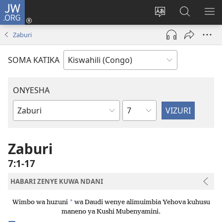
JW.ORG
Ingia
(opens
Badili
Tafuta
ON
new
luga
ku
MA
Zaburi
window)
ya
JW.ORG
YA
adresi
ND
SOMA KATIKA
ONYESHA
Sura
Vitabu
vya
Biblia
Zaburi
7:1-17
HABARI ZENYE KUWA NDANI
*
Wimbo wa huzuni
wa Daudi wenye alimuimbia Yehova kuhusu
maneno ya Kushi Mubenyamini.