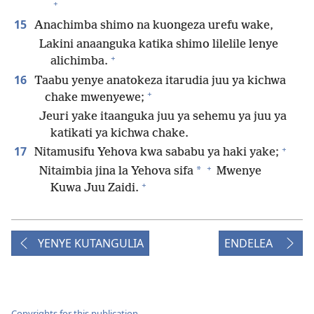
+
15
Anachimba shimo na kuongeza urefu wake,
Lakini anaanguka katika shimo lilelile lenye
+
alichimba.
16
Taabu yenye anatokeza itarudia juu ya kichwa
+
chake mwenyewe;
Jeuri yake itaanguka juu ya sehemu ya juu ya
katikati ya kichwa chake.
+
17
Nitamusifu Yehova kwa sababu ya haki yake;
+
*
Nitaimbia jina la Yehova sifa
Mwenye
+
Kuwa Juu Zaidi.
YENYE KUTANGULIA
ENDELEA
Copyrights for this publication