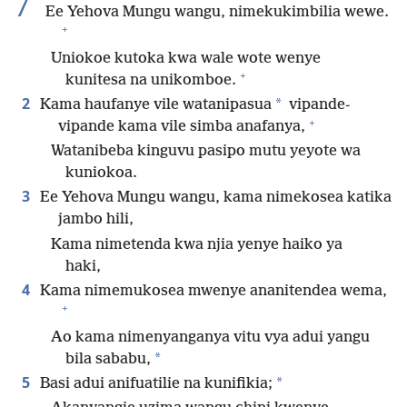
7
Ee Yehova Mungu wangu, nimekukimbilia wewe.
+
Uniokoe kutoka kwa wale wote wenye
+
kunitesa na unikomboe.
2
*
Kama haufanye vile watanipasua
vipande-
+
vipande kama vile simba anafanya,
Watanibeba kinguvu pasipo mutu yeyote wa
kuniokoa.
3
Ee Yehova Mungu wangu, kama nimekosea katika
jambo hili,
Kama nimetenda kwa njia yenye haiko ya
haki,
4
Kama nimemukosea mwenye ananitendea wema,
+
Ao kama nimenyanganya vitu vya adui yangu
*
bila sababu,
5
*
Basi adui anifuatilie na kunifikia;